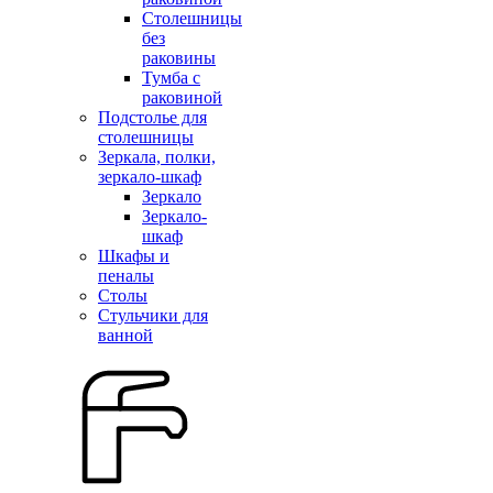
Столешницы
без
раковины
Тумба с
раковиной
Подстолье для
столешницы
Зеркала, полки,
зеркало-шкаф
Зеркало
Зеркало-
шкаф
Шкафы и
пеналы
Столы
Стульчики для
ванной