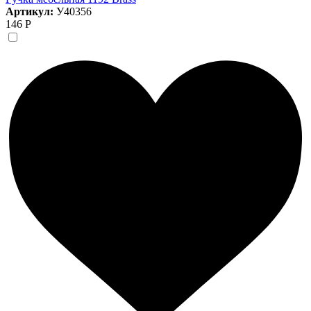
Артикул:
У40356
146 Р