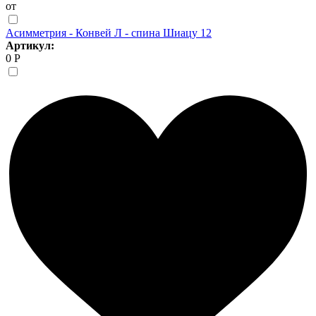
от
Асимметрия - Конвей Л - спина Шиацу 12
Артикул:
0 Р