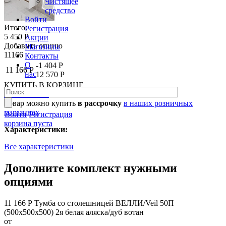
Чистящее
средство
Войти
Итого:
Регистрация
5 450 Р
Акции
Добавить опцию
Магазины
11166
Контакты
О
-1 404 Р
11 166 Р
нас
12 570 Р
КУПИТЬ
В КОРЗИНЕ
В КОРЗИНЕ
Товар можно купить
в рассрочку
в наших розничных
магазинах
Войти
Регистрация
корзина пуста
Характеристики:
Все характеристики
Дополните комплект нужными
опциями
11 166 Р
Тумба со столешницей ВЕЛЛИ/Veil 50П
(500х500х500) 2я белая аляска/дуб вотан
от