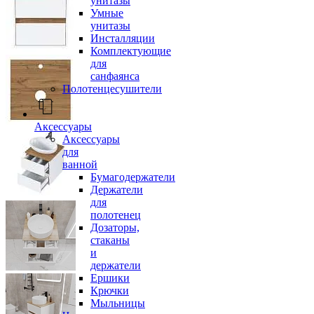
унитазы
Умные
унитазы
Инсталляции
Комплектующие
для
санфаянса
Полотенцесушители
Аксессуары
Аксессуары
для
ванной
Бумагодержатели
Держатели
для
полотенец
Дозаторы,
стаканы
и
держатели
Ершики
Крючки
Мыльницы