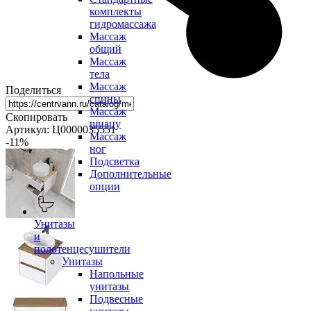
комплекты
гидромассажа
Массаж
общий
Массаж
тела
Массаж
Поделиться
спины
Массаж
Скопировать
шиацу
Артикул: Ц0000035551
Массаж
-11
%
ног
Подсветка
Дополнительные
опции
Унитазы
и
полотенцесушители
Унитазы
Напольные
унитазы
Подвесные