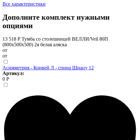
Все характеристики
Дополните комплект нужными
опциями
13 518 Р
Тумба со столешницей ВЕЛЛИ/Veil 80П
(800х500х500) 2я белая аляска
от
от
Асимметрия - Конвей Л - спина Шиацу 12
Артикул:
0 Р