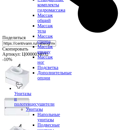
комплекты
гидромассажа
Массаж
общий
Массаж
тела
Массаж
Поделиться
спины
Массаж
Скопировать
шиацу
Артикул: Ц0000034032
Массаж
-10
%
ног
Подсветка
Дополнительные
опции
Унитазы
и
полотенцесушители
Унитазы
Напольные
унитазы
Подвесные