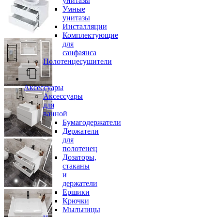
унитазы
Умные
унитазы
Инсталляции
Комплектующие
для
санфаянса
Полотенцесушители
Аксессуары
Аксессуары
для
ванной
Бумагодержатели
Держатели
для
полотенец
Дозаторы,
стаканы
и
держатели
Ершики
Крючки
Мыльницы