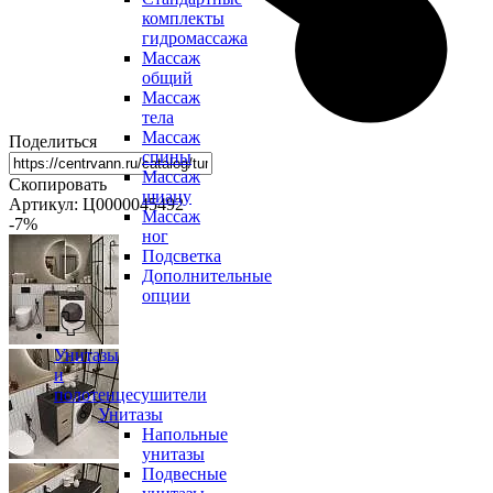
комплекты
гидромассажа
Массаж
общий
Массаж
тела
Массаж
Поделиться
спины
Массаж
Скопировать
шиацу
Артикул: Ц0000045492
Массаж
-7
%
ног
Подсветка
Дополнительные
опции
Унитазы
и
полотенцесушители
Унитазы
Напольные
унитазы
Подвесные