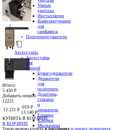
унитазы
Умные
унитазы
Инсталляции
Комплектующие
для
санфаянса
Полотенцесушители
Аксессуары
Аксессуары
для
ванной
Бумагодержатели
Держатели
для
Итого:
полотенец
5 450 Р
Дозаторы,
Добавить опцию
стаканы
12221
и
-919 Р
12 221 Р
держатели
13 140 Р
Ершики
КУПИТЬ
В КОРЗИНЕ
Крючки
В КОРЗИНЕ
Мыльницы
Товар можно купить
в рассрочку
в наших розничных