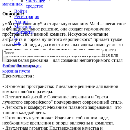
Чистящее
магазинах
средство
Войти
Описание:
Регистрация
Акции
умба под раковину* и стиральную машину Maid – элегантное
Магазины
и функциональное решение, она создает гармоничное
Контакты
пространство в ванной комнате. Искусное сочетание
О
антрацита и "ореха лучистого европейского" придает тумбе
нас
изысканный вид, а два вместительных ящика помогут легко
организовать порядок. Акцентные опоры черного цвета
гармонично дополнят ваш выбор: строгая графитовая или
нежная белая раковина – для создания неповторимого стиля
ванной комнаты.
Войти
Регистрация
корзина пуста
Преимущества :
• Экономия пространства: Идеальное решение для ванной
комнаты любого размера.
• Элегантный дизайн: Сочетание антрацита и "ореха
лучистого европейского" подчеркивает современный стиль.
• Легкость и комфорт: Механизм плавного закрывания - это
тишина каждый день.
• Готовность к установке: Изделие в собранном виде,
необходимые крепления и опоры включены в комплект.
• Двухлетняя гарантия: Подтверждение качества и