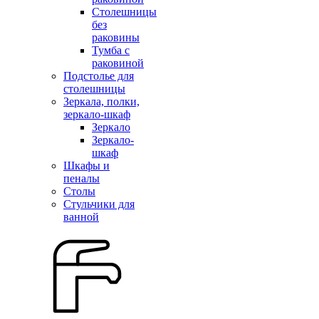
Столешницы
без
раковины
Тумба с
раковиной
Подстолье для
столешницы
Зеркала, полки,
зеркало-шкаф
Зеркало
Зеркало-
шкаф
Шкафы и
пеналы
Столы
Стульчики для
ванной