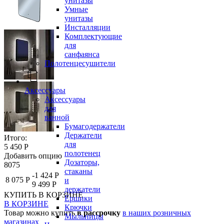
унитазы
Умные
унитазы
Инсталляции
Комплектующие
для
санфаянса
Полотенцесушители
Аксессуары
Аксессуары
для
ванной
Бумагодержатели
Держатели
Итого:
для
5 450 Р
полотенец
Добавить опцию
Дозаторы,
8075
стаканы
-1 424 Р
8 075 Р
и
9 499 Р
держатели
КУПИТЬ
В КОРЗИНЕ
Ершики
В КОРЗИНЕ
Крючки
Товар можно купить
в рассрочку
в наших розничных
Мыльницы
магазинах