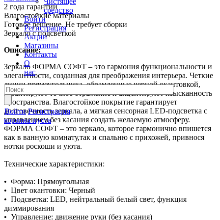
Чистящее
2 года гарантии
средство
Влагостойкие материалы
Войти
Готовое решение. Не требует сборки
Регистрация
Зеркало с подсветкой
Акции
Магазины
Описание:
Контакты
О
Зеркало ФОРМА СОФТ – это гармония функциональности и
нас
элегантности, созданная для преображения интерьера. Четкие
линии прямоугольника, обрамленные черной окантовкой,
гарантируют точное отражение и акцентируют изысканность
пространства. Влагостойкое покрытие гарантирует
долговечность зеркала, а мягкая сенсорная LED-подсветка с
Войти
Регистрация
управлением без касания создать желаемую атмосферу.
корзина пуста
ФОРМА СОФТ – это зеркало, которое гармонично впишется
как в ванную комнату,так и спальню с прихожей, привнося
нотки роскоши и уюта.
Технические характеристики:
• Форма: Прямоугольная
• Цвет окантовки: Черный
• Подсветка: LED, нейтральный белый свет, функция
диммирования
• Управление: движение руки (без касания)