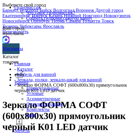
Выберите свой город
Гидромассаж
Барнаул
Белгород
Бийск
Волгоград
Воронеж
Другой город
Что такое гидромассаж?
Екатеринбург
Ижевск
Казань
Нижний Новгород
Новокузнецк
Собрать гидромассажную ванну
Новосибирск
Оренбург
Пермь
Самара
Тольятти
Томск
Тюмень
Чебоксары
Ярославль
Ваш город:
Перезвонить
Ярославль
Магазины
Каталог
товаров
Главная
-
Каталог
-
Мебель для ванной
-
Зеркала, полки, зеркало-шкаф для ванной
Ванны
- Зеркало ФОРМА СОФТ (600х800х30) прямоугольник
Прямоугольные
черный К01 LED датчик
Угловые
Асимметричные
Зеркало ФОРМА СОФТ
Отдельностоящие
Комплекты
(600х800х30) прямоугольник
ванн
черный К01 LED датчик
Мебель