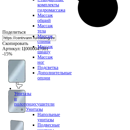
комплекты
гидромассажа
Массаж
общий
Массаж
тела
Поделиться
Массаж
спины
Скопировать
Массаж
Артикул: Ц0000047081
шиацу
-15
%
Массаж
ног
Подсветка
Дополнительные
опции
Унитазы
и
полотенцесушители
Унитазы
Напольные
унитазы
Подвесные