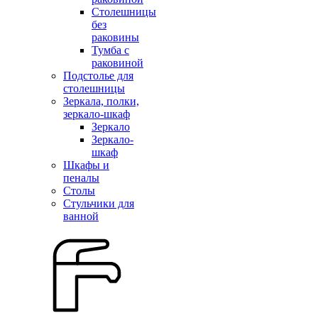
Столешницы
без
раковины
Тумба с
раковиной
Подстолье для
столешницы
Зеркала, полки,
зеркало-шкаф
Зеркало
Зеркало-
шкаф
Шкафы и
пеналы
Столы
Стульчики для
ванной