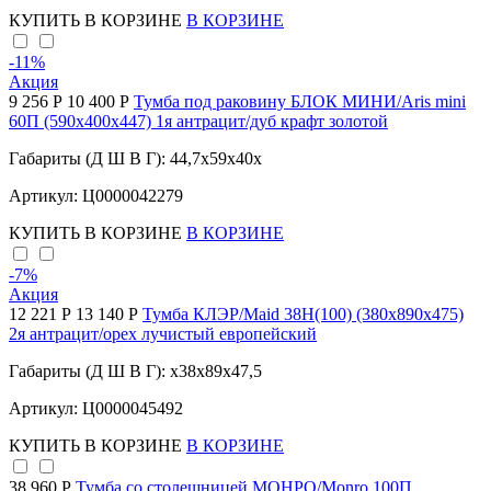
КУПИТЬ
В КОРЗИНЕ
В КОРЗИНЕ
-11
%
Акция
9 256 Р
10 400 Р
Тумба под раковину БЛОК МИНИ/Aris mini
60П (590х400х447) 1я антрацит/дуб крафт золотой
Габариты (Д Ш В Г): 44,7x59x40x
Артикул: Ц0000042279
КУПИТЬ
В КОРЗИНЕ
В КОРЗИНЕ
-7
%
Акция
12 221 Р
13 140 Р
Тумба КЛЭР/Maid 38Н(100) (380х890х475)
2я антрацит/орех лучистый европейский
Габариты (Д Ш В Г): x38x89x47,5
Артикул: Ц0000045492
КУПИТЬ
В КОРЗИНЕ
В КОРЗИНЕ
38 960 Р
Тумба со столешницей МОНРО/Monro 100П