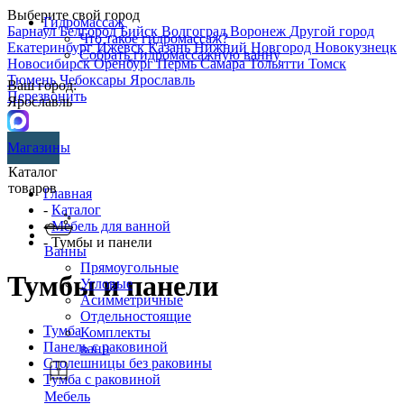
Выберите свой город
Гидромассаж
Барнаул
Белгород
Бийск
Волгоград
Воронеж
Другой город
Что такое гидромассаж?
Екатеринбург
Ижевск
Казань
Нижний Новгород
Новокузнецк
Собрать гидромассажную ванну
Новосибирск
Оренбург
Пермь
Самара
Тольятти
Томск
Тюмень
Чебоксары
Ярославль
Ваш город:
Перезвонить
Ярославль
Магазины
Каталог
товаров
Главная
-
Каталог
-
Мебель для ванной
- Тумбы и панели
Ванны
Прямоугольные
Тумбы и панели
Угловые
Асимметричные
Отдельностоящие
Тумба
Комплекты
Панель с раковиной
ванн
Столешницы без раковины
Тумба с раковиной
Мебель