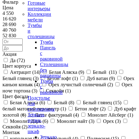
Фильтр
Готовые
Цена
интерьеры
4 550
Коллекции
16 620
мебели
28 690
Тумбы
40 760
и
52 830
столешницы
Тумба
Панель
с
Акция
раковиной
Да (
72
)
Столешницы
Цвет корпуса
без
Антрацит (
14
)
Белая Аляска (
9
)
Белый (
11
)
раковины
Белый глянец (
3
)
Бетон лофт (
1
)
Дуб ватан (
9
)
Орех
Тумба
каньон коньяк (
4
)
Орех лучистый солнечный (
2
)
Орех
с
ноче тортона (
3
)
Секвойя (
1
)
раковиной
Цвет фасада
Подстолье
Белая Аляска (
6
)
Белый (
8
)
Белый глянец (
15
)
для
белый матовый перламутр (
1
)
Бетон лофт (
2
)
Дуб крафт
столешницы
Зеркала,
золотой (
6
)
Латте фактурный (
4
)
Монолит Айсберг (
1
)
полки,
Монолит Дарк (
6
)
Монолит найт (
3
)
Орех (
3
)
зеркало-
Секвойя (
2
)
шкаф
Монтаж
Зеркало
напольная (
6
)
напольный (
4
)
Подвесная (
15
)