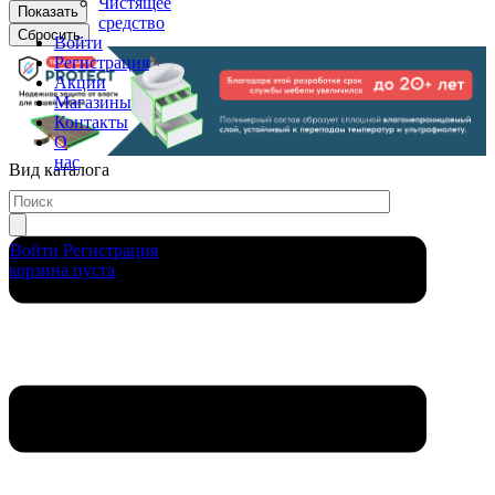
Чистящее
средство
Войти
Регистрация
Акции
Магазины
Контакты
О
нас
Вид каталога
Войти
Регистрация
корзина пуста