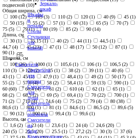
Зеркало-
подвесной (
10
)
шкаф
Общая ширина, см
Шкафы
100 (
12
)
105 (
3
)
110 (
2
)
120 (
1
)
40 (
9
)
45 (
1
)
и
50 (
15
)
55 (
2
)
57 (
1
)
60 (
31
)
65 (
5
)
70 (
7
)
пеналы
75 (
5
)
79 (
1
)
80 (
19
)
85 (
2
)
90 (
14
)
Столы
Длина, см
Стульчики
30 (
1
)
35,15 (
1
)
40 (
2
)
44 (
11
)
44,5 (
1
)
для
44,7 (
4
)
45 (
23
)
47 (
1
)
48 (
17
)
50 (
12
)
87 (
1
)
ванной
90 (
1
)
Ширина, см
100 (
26
)
1000 (
1
)
105,6 (
1
)
106 (
1
)
106,5 (
2
)
Смесители
Смесители
110 (
3
)
120 (
2
)
35 (
1
)
38 (
2
)
39 (
11
)
40 (
6
)
для
43 (
1
)
45 (
1
)
47,9 (
1
)
48,4 (
1
)
49 (
2
)
50 (
17
)
ванны
55 (
2
)
57,6 (
4
)
58 (
2
)
58,4 (
1
)
59 (
13
)
590 (
1
)
Смесители
60 (
60
)
60,4 (
4
)
61 (
2
)
610 (
4
)
62 (
1
)
65 (
1
)
для
68 (
2
)
68,5 (
2
)
69 (
5
)
69,4 (
1
)
70 (
22
)
700 (
1
)
душа
71 (
2
)
710 (
4
)
74,6 (
4
)
75 (
2
)
79 (
4
)
80 (
38
)
Смеситель
80,6 (
1
)
800 (
1
)
81 (
1
)
84,6 (
1
)
86,5 (
2
)
89,6 (
5
)
для
90 (
12
)
900 (
1
)
99,4 (
3
)
99,6 (
1
)
раковины
Высота, см
Смесители
1,6 (
2
)
23 (
4
)
23,6 (
1
)
24 (
4
)
24,6 (
20
)
на
биде
240 (
5
)
25,5 (
20
)
25.5 (
1
)
27,2 (
2
)
30 (
3
)
37 (
6
)
Комплектующие
37,5 (
1
)
40 (
22
)
42 (
5
)
43 (
1
)
44 (
11
)
45,3 (
4
)