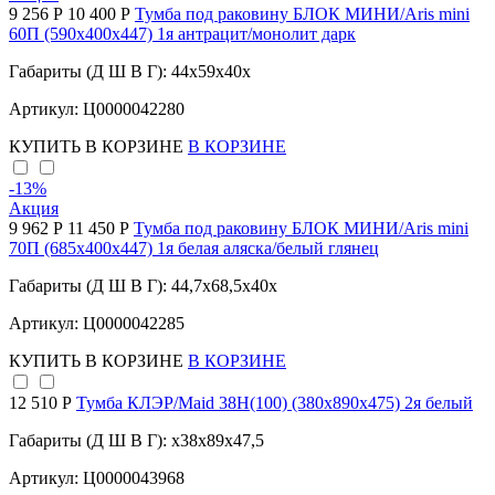
9 256 Р
10 400 Р
Тумба под раковину БЛОК МИНИ/Aris mini
60П (590х400х447) 1я антрацит/монолит дарк
Габариты (Д Ш В Г): 44x59x40x
Артикул: Ц0000042280
КУПИТЬ
В КОРЗИНЕ
В КОРЗИНЕ
-13
%
Акция
9 962 Р
11 450 Р
Тумба под раковину БЛОК МИНИ/Aris mini
70П (685х400х447) 1я белая аляска/белый глянец
Габариты (Д Ш В Г): 44,7x68,5x40x
Артикул: Ц0000042285
КУПИТЬ
В КОРЗИНЕ
В КОРЗИНЕ
12 510 Р
Тумба КЛЭР/Maid 38Н(100) (380х890х475) 2я белый
Габариты (Д Ш В Г): x38x89x47,5
Артикул: Ц0000043968