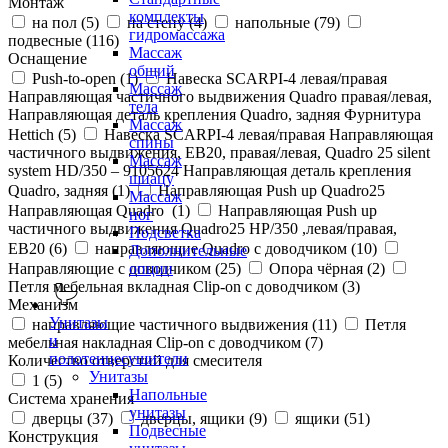
Монтаж
комплекты
на пол (
5
)
на стену (
4
)
напольные (
79
)
гидромассажа
подвесные (
116
)
Массаж
Оснащение
общий
Push-to-open (
1
)
Навеска SCARPI-4 левая/правая
Массаж
Направляющая частичного выдвижения Quadro правая/левая,
тела
Направляющая деталь крепления Quadro, задняя Фурнитура
Массаж
Hettich (
5
)
Навеска SCARPI-4 левая/правая Направляющая
спины
частичного выдвижения, ЕВ20, правая/левая, Quadro 25 silent
Массаж
system HD/350 – 9105624 Направляющая деталь крепления
шиацу
Quadro, задняя (
1
)
Направляющая Push up Quadro25
Массаж
Направляющая Quadro (
1
)
Направляющая Push up
ног
частичного выдвижения Quadro25 НР/350 ,левая/правая,
Подсветка
ЕВ20 (
6
)
направляющие Quadro с доводчиком (
10
)
Дополнительные
Направляющие с доводчиком (
25
)
Опора чёрная (
2
)
опции
Петля мебельная вкладная Clip-on с доводчиком (
3
)
Механизм
Унитазы
направляющие частичного выдвижения (
11
)
Петля
и
мебельная накладная Clip-on с доводчиком (
7
)
полотенцесушители
Количество отверстий для смесителя
Унитазы
1 (
5
)
Напольные
Система хранения
унитазы
дверцы (
37
)
дверцы, ящики (
9
)
ящики (
51
)
Подвесные
Конструкция