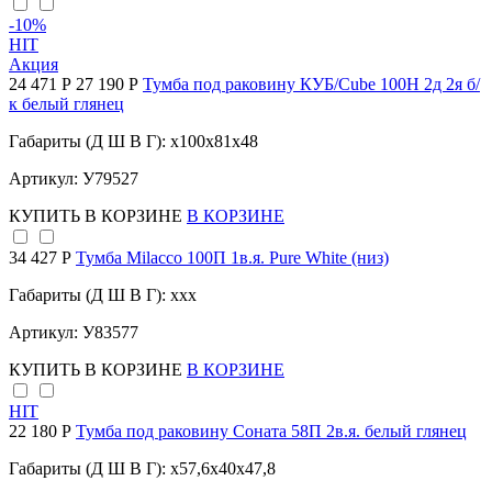
-10
%
HIT
Акция
24 471 Р
27 190 Р
Тумба под раковину КУБ/Cube 100Н 2д 2я б/
к белый глянец
Габариты (Д Ш В Г): x100x81x48
Артикул: У79527
КУПИТЬ
В КОРЗИНЕ
В КОРЗИНЕ
34 427 Р
Тумба Milacco 100П 1в.я. Pure White (низ)
Габариты (Д Ш В Г): xxx
Артикул: У83577
КУПИТЬ
В КОРЗИНЕ
В КОРЗИНЕ
HIT
22 180 Р
Тумба под раковину Соната 58П 2в.я. белый глянец
Габариты (Д Ш В Г): x57,6x40x47,8