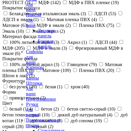
PROTECT (
3
)
МДФ (
142
)
МДФ в ПВХ пленке (
19
)
для
Покрытие корпуса
ванн
Белая глянцевая итальянская эмаль (
3
)
ЛДСП (
53
)
Панели
ЛДСП в эмали (
1
)
Матовая пленка ПВХ (
4
)
для
Матовое (
63
)
МДФ в эмали (
2
)
Пленка ПВХ (
75
)
ванн
Лицевая
Эмаль (
10
)
Эмаль, акрил (
2
)
панель
Материал фасада
Боковая
100% литьевой акрил (
3
)
Акрил (
1
)
ЛДСП (
44
)
панель
МДФ (
205
)
МДФ в эмали (
3
)
Фрезерованный МДФ в
Сифоны
эмале (
6
)
для
Покрытие фасада
ванн
100% литьевой акрил (
3
)
Глянцевое (
79
)
Матовая
Карнизы
пленка ПВХ (
6
)
Матовое (
109
)
Пленка ПВХ (
20
)
для
Шпон в лаке (
1
)
ванны
Фурнитура
Шторки
без ручек (
49
)
белая (
1
)
хром (
40
)
для
Форма
ванн
прямоугольная (
2
)
Подголовники
Цвет
Ручки
белый (
114
)
бетон (
2
)
бетон светло-серый (
10
)
для
бетон темно-серый (
10
)
дикий дуб натуральный (
4
)
дуб
ванны
Гидромассажные
вотан (
11
)
дуб намибия (
8
)
дуб сонома (
19
)
опции
серый (
28
)
черный (
2
)
Стандартные