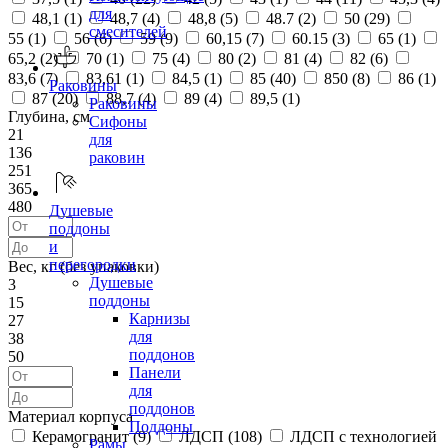
для
48,1 (
1
)
48,7 (
4
)
48,8 (
5
)
48.7 (
2
)
50 (
29
)
смесителей
55 (
1
)
56 (
6
)
59 (
9
)
60,15 (
7
)
60.15 (
3
)
65 (
1
)
65,2 (
2
)
70 (
1
)
75 (
4
)
80 (
2
)
81 (
4
)
82 (
6
)
83,6 (
7
)
83,61 (
1
)
84,5 (
1
)
85 (
40
)
850 (
8
)
86 (
1
)
Раковины
87 (
20
)
88,7 (
4
)
89 (
4
)
89,5 (
1
)
Раковины
Глубина, см
Сифоны
21
для
136
раковин
251
365
480
Душевые
поддоны
и
перегородки
Вес, кг (без упаковки)
Душевые
3
поддоны
15
Карнизы
27
для
38
поддонов
50
Панели
для
поддонов
Материал корпуса
Поддоны
Керамогранит (
9
)
ЛДСП (
108
)
ЛДСП с технологией
Рамы