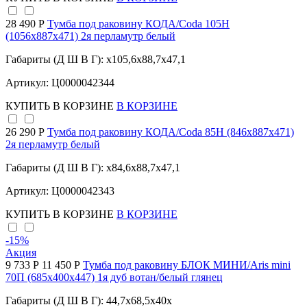
28 490 Р
Тумба под раковину КОДА/Coda 105Н
(1056х887х471) 2я перламутр белый
Габариты (Д Ш В Г): x105,6x88,7x47,1
Артикул: Ц0000042344
КУПИТЬ
В КОРЗИНЕ
В КОРЗИНЕ
26 290 Р
Тумба под раковину КОДА/Coda 85Н (846х887х471)
2я перламутр белый
Габариты (Д Ш В Г): x84,6x88,7x47,1
Артикул: Ц0000042343
КУПИТЬ
В КОРЗИНЕ
В КОРЗИНЕ
-15
%
Акция
9 733 Р
11 450 Р
Тумба под раковину БЛОК МИНИ/Aris mini
70П (685х400х447) 1я дуб вотан/белый глянец
Габариты (Д Ш В Г): 44,7x68,5x40x