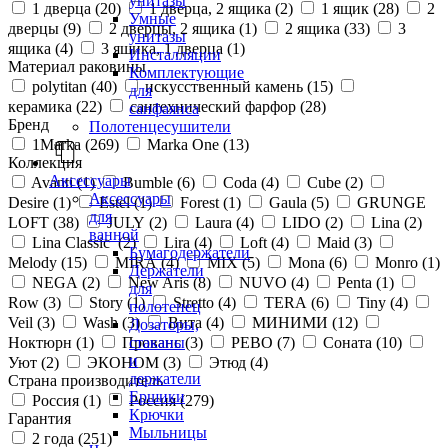
унитазы
1 дверца (
20
)
1 дверца, 2 ящика (
2
)
1 ящик (
28
)
2
Умные
дверцы (
9
)
2 дверцы, 2 ящика (
1
)
2 ящика (
33
)
3
унитазы
ящика (
4
)
3 ящика, 1 дверца (
1
)
Инсталляции
Материал раковины
Комплектующие
polytitan (
40
)
искусственный камень (
15
)
для
керамика (
22
)
сантехнический фарфор (
28
)
санфаянса
Бренд
Полотенцесушители
1Marka (
269
)
Marka One (
13
)
Коллекция
Аксессуары
Avanti (
1
)
Bumble (
6
)
Coda (
4
)
Cube (
2
)
Аксессуары
Desire (
1
)
Estel (
1
)
Forest (
1
)
Gaula (
5
)
GRUNGE
для
LOFT (
38
)
JULY (
2
)
Laura (
4
)
LIDO (
2
)
Lina (
2
)
ванной
Lina Classic (
2
)
Lira (
4
)
Loft (
4
)
Maid (
3
)
Бумагодержатели
Melody (
15
)
MIRA (
4
)
MIX (
5
)
Mona (
6
)
Monro (
1
)
Держатели
NEGA (
2
)
New Aris (
8
)
NUVO (
4
)
Penta (
1
)
для
Row (
3
)
Story (
1
)
Stretto (
4
)
TERA (
6
)
Tiny (
4
)
полотенец
Veil (
3
)
Wash (
3
)
Вита (
4
)
МИНИМИ (
12
)
Дозаторы,
стаканы
Ноктюрн (
1
)
Прованс (
3
)
РЕВО (
7
)
Соната (
10
)
и
Уют (
2
)
ЭКОНОМ (
3
)
Этюд (
4
)
держатели
Страна производитель
Ершики
Россия (
1
)
Россия (
279
)
Крючки
Гарантия
Мыльницы
2 года (
251
)