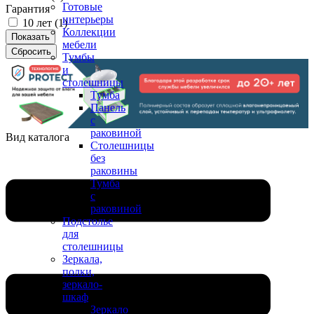
Готовые
Гарантия
интерьеры
10 лет (
1
)
Коллекции
мебели
Тумбы
и
столешницы
Тумба
Панель
с
раковиной
Вид каталога
Столешницы
без
раковины
Тумба
с
раковиной
Подстолье
для
столешницы
Зеркала,
полки,
зеркало-
шкаф
Зеркало