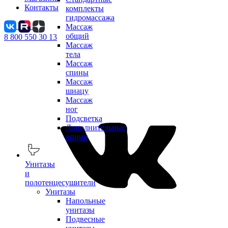
Контакты
комплекты
гидромассажа
Массаж
общий
8 800 550 30 13
Массаж
тела
Массаж
спины
Массаж
шиацу
Массаж
ног
Подсветка
Дополнительные
опции
Унитазы
и
полотенцесушители
Унитазы
Напольные
унитазы
Подвесные