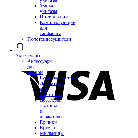
унитазы
Умные
унитазы
Инсталляции
Комплектующие
для
санфаянса
Полотенцесушители
Аксессуары
Аксессуары
для
ванной
Бумагодержатели
Держатели
для
полотенец
Дозаторы,
стаканы
и
держатели
Ершики
Крючки
Мыльницы