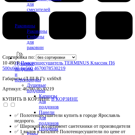
для
смесителей
Раковины
Раковины
Сифоны
для
раковин
Сортировка по:
10 490 Р
Полотенцесушитель TERMINUS Классик П6
Душевые
500х600 бп500 4670078530219
поддоны
и
Габариты (Д Ш В Г): xx60x8
перегородки
Душевые
Артикул: 4670078530219
поддоны
Карнизы
КУПИТЬ
В КОРЗИНЕ
В КОРЗИНЕ
для
поддонов
Панели
✅ Полотенцесушители купить в городе Ярославль
для
недорого.
поддонов
✅ Широкий ассортимент сантехники от производителя
Поддоны
✅ 1 видов в каталоге Полотенцесушители по цене от
Рамы