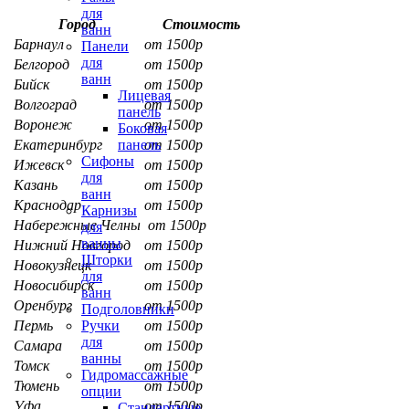
для
Город
Стоимость
ванн
Барнаул
от 1500р
Панели
для
Белгород
от 1500р
ванн
Бийск
от 1500р
Лицевая
Волгоград
от 1500р
панель
Воронеж
от 1500р
Боковая
Екатеринбург
от 1500р
панель
Сифоны
Ижевск
от 1500р
для
Казань
от 1500р
ванн
Краснодар
от 1500р
Карнизы
Набережные Челны
от 1500р
для
ванны
Нижний Новгород
от 1500р
Шторки
Новокузнецк
от 1500р
для
Новосибирск
от 1500р
ванн
Оренбург
от 1500р
Подголовники
Пермь
от 1500р
Ручки
для
Самара
от 1500р
ванны
Томск
от 1500р
Гидромассажные
Тюмень
от 1500р
опции
Уфа
от 1500р
Стандартные