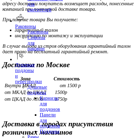
адресу доставки покупатель возмещает расходы, понесенные
для
компанией при повторной доставке товара.
смесителей
При покупке товара Вы получаете:
Раковины
гарантийный талон
Раковины
инструкцию по монтажу и эксплуатации
Сифоны
для
В случае выхода из строя оборудования гарантийный талон
раковин
дает право на бесплатный гарантийный ремонт.
Доставка по Москве
Душевые
поддоны
и
Зона
Стоимость
перегородки
Внутри МКАД
от 1500 р
Душевые
от МКАД до ЦКАД
1500р
поддоны
Карнизы
от ЦКАД до А108
1750р
для
поддонов
Панели
для
Доставка в городах присутствия
поддонов
розничных магазинов
Поддоны
Рамы