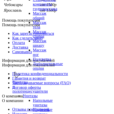
комплекты
Чебоксары
от 1500р
гидромассажа
Ярославль
от 1500р
Массаж
общий
Помощь покупателям
Массаж
Помощь покупателям
тела
Массаж
Как зарегистрироваться
спины
Как сделать заказ
Массаж
Оплата
шиацу
Доставка
Массаж
Самовывоз
ног
Подсветка
Информация для покупателей
Дополнительные
Информация для покупателей
опции
Политика конфиденциальности
Гарантия и возврат
Унитазы
Часто задаваемые вопросы (FAQ)
и
Договор оферты
полотенцесушители
Унитазы
О компании
Напольные
О компании
унитазы
Отзывы покупателей
Подвесные
Новости