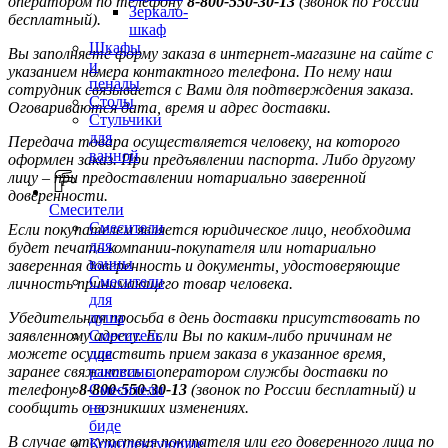
оператором по телефону
8-800-550-30-13
(звонок по России
Зеркало-
бесплатный).
шкаф
Шкафы
Вы заполняете форму заказа в интернет-магазине на сайте с
и
указанием номера контактного телефона. По нему наш
пеналы
сотрудник связывается с Вами для подтверждения заказа.
Столы
Оговариваются дата, время и адрес доставки.
Стульчики
для
Передача товара осуществляется человеку, на которого
ванной
оформлен заказ. При предъявлении паспорта. Либо другому
лицу – при предоставлении нотариально заверенной
доверенности.
Смесители
Смесители
Если покупателем является юридическое лицо, необходима
для
будет печать компании-покупателя или нотариально
ванны
заверенная доверенность и документы, удостоверяющие
Смесители
личность принимающего товар человека.
для
Убедительная просьба в день доставки присутствовать по
душа
заявленному адресу. Если Вы по каким-либо причинам не
Смеситель
можете осуществить прием заказа в указанное время,
для
заранее свяжитесь с оператором службы доставки по
раковины
телефону
8-800-550-30-13
(звонок по России бесплатный) и
Смесители
сообщить о возникших изменениях.
на
биде
В случае отсутствия покупателя или его доверенного лица по
Комплектующие