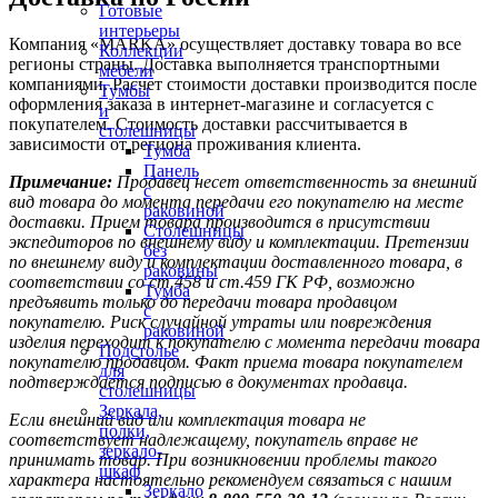
Готовые
интерьеры
Компания «MARKA» осуществляет доставку товара во все
Коллекции
регионы страны. Доставка выполняется транспортными
мебели
компаниями. Расчет стоимости доставки производится после
Тумбы
оформления заказа в интернет-магазине и согласуется с
и
покупателем. Стоимость доставки рассчитывается в
столешницы
зависимости от региона проживания клиента.
Тумба
Панель
Примечание:
Продавец несет ответственность за внешний
с
вид товара до момента передачи его покупателю на месте
раковиной
доставки. Прием товара производится в присутствии
Столешницы
экспедиторов по внешнему виду и комплектации. Претензии
без
по внешнему виду и комплектации доставленного товара, в
раковины
соответствии со ст.458 и ст.459 ГК РФ, возможно
Тумба
предъявить только до передачи товара продавцом
с
покупателю. Риск случайной утраты или повреждения
раковиной
изделия переходит к покупателю с момента передачи товара
Подстолье
покупателю продавцом. Факт приема товара покупателем
для
подтверждается подписью в документах продавца.
столешницы
Зеркала,
Если внешний вид или комплектация товара не
полки,
соответствует надлежащему, покупатель вправе не
зеркало-
принимать товар. При возникновении проблемы такого
шкаф
характера настоятельно рекомендуем связаться с нашим
Зеркало