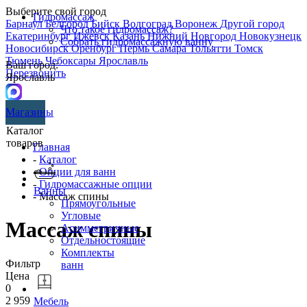
Выберите свой город
Гидромассаж
Барнаул
Белгород
Бийск
Волгоград
Воронеж
Другой город
Что такое гидромассаж?
Екатеринбург
Ижевск
Казань
Нижний Новгород
Новокузнецк
Собрать гидромассажную ванну
Новосибирск
Оренбург
Пермь
Самара
Тольятти
Томск
Тюмень
Чебоксары
Ярославль
Ваш город:
Перезвонить
Ярославль
Магазины
Каталог
товаров
Главная
-
Каталог
-
Опции для ванн
-
Гидромассажные опции
Ванны
- Массаж спины
Прямоугольные
Угловые
Массаж спины
Асимметричные
Отдельностоящие
Комплекты
Фильтр
ванн
Цена
0
2 959
Мебель