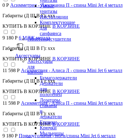
унитазы
0 Р
Асимметрия - Джулианна П - спина Mini Jet 4 металл
Умные
унитазы
Габариты (Д Ш В Г): xxx
Инсталляции
Комплектующие
КУПИТЬ
В КОРЗИНЕ
В КОРЗИНЕ
для
санфаянса
9 180 Р
6 МДЖ металл
Полотенцесушители
Габариты (Д Ш В Г): xxx
Аксессуары
КУПИТЬ
В КОРЗИНЕ
В КОРЗИНЕ
Аксессуары
для
11 598 Р
Асимметрия - Алиса Л - спина Mini Jet 6 металл
ванной
Бумагодержатели
Габариты (Д Ш В Г): xxx
Держатели
для
КУПИТЬ
В КОРЗИНЕ
В КОРЗИНЕ
полотенец
Дозаторы,
11 598 Р
Асимметрия - Алиса П - спина Mini Jet 6 металл
стаканы
и
Габариты (Д Ш В Г): xxx
держатели
Ершики
КУПИТЬ
В КОРЗИНЕ
В КОРЗИНЕ
Крючки
Мыльницы
9 180 Р
Прямоугольная - ноги/спина Mini Jet 6 металл