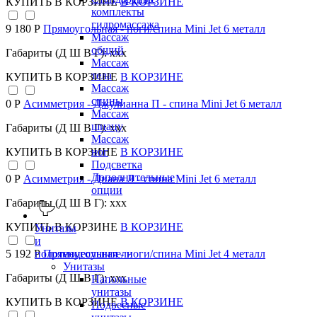
КУПИТЬ
В КОРЗИНЕ
В КОРЗИНЕ
комплекты
гидромассажа
9 180 Р
Прямоугольная - ноги/спина Mini Jet 6 металл
Массаж
общий
Габариты (Д Ш В Г): xxx
Массаж
тела
КУПИТЬ
В КОРЗИНЕ
В КОРЗИНЕ
Массаж
спины
0 Р
Асимметрия - Джулианна П - спина Mini Jet 6 металл
Массаж
шиацу
Габариты (Д Ш В Г): xxx
Массаж
КУПИТЬ
В КОРЗИНЕ
В КОРЗИНЕ
ног
Подсветка
Дополнительные
0 Р
Асимметрия - Диана Л - спина Mini Jet 6 металл
опции
Габариты (Д Ш В Г): xxx
КУПИТЬ
В КОРЗИНЕ
В КОРЗИНЕ
Унитазы
и
полотенцесушители
5 192 Р
Прямоугольная - ноги/спина Mini Jet 4 металл
Унитазы
Габариты (Д Ш В Г): xxx
Напольные
унитазы
КУПИТЬ
В КОРЗИНЕ
В КОРЗИНЕ
Подвесные