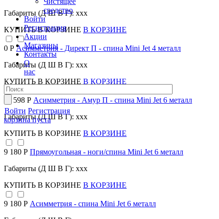
Чистящее
средство
Габариты (Д Ш В Г): xxx
Войти
Регистрация
КУПИТЬ
В КОРЗИНЕ
В КОРЗИНЕ
Акции
Магазины
0 Р
Асимметрия - Директ П - спина Mini Jet 4 металл
Контакты
О
Габариты (Д Ш В Г): xxx
нас
КУПИТЬ
В КОРЗИНЕ
В КОРЗИНЕ
11 598 Р
Асимметрия - Амур П - спина Mini Jet 6 металл
Войти
Регистрация
Габариты (Д Ш В Г): xxx
корзина пуста
КУПИТЬ
В КОРЗИНЕ
В КОРЗИНЕ
9 180 Р
Прямоугольная - ноги/спина Mini Jet 6 металл
Габариты (Д Ш В Г): xxx
КУПИТЬ
В КОРЗИНЕ
В КОРЗИНЕ
9 180 Р
Асимметрия - спина Mini Jet 6 металл