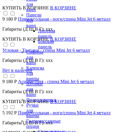
для
КУПИТЬ
В КОРЗИНЕ
В КОРЗИНЕ
ванн
Панели
9 180 Р
Прямоугольная - ноги/спина Mini Jet 6 металл
для
ванн
Габариты (Д Ш В Г): xxx
Лицевая
панель
КУПИТЬ
В КОРЗИНЕ
В КОРЗИНЕ
Боковая
панель
Угловая - Трапани - спина Mini Jet 6 металл
Сифоны
для
Габариты (Д Ш В Г): xxx
ванн
Карнизы
Нет в наличии
для
ванны
9 180 Р
Асимметрия - спина Mini Jet 6 металл
Шторки
для
Габариты (Д Ш В Г): xxx
ванн
Подголовники
КУПИТЬ
В КОРЗИНЕ
В КОРЗИНЕ
Ручки
для
5 192 Р
Прямоугольная - ноги/спина Mini Jet 4 металл
ванны
Гидромассажные
Габариты (Д Ш В Г): xxx
опции
Стандартные