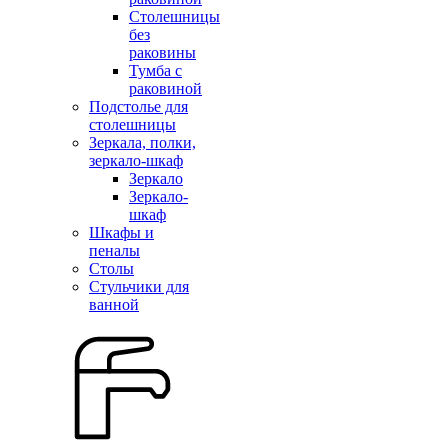
Столешницы
без
раковины
Тумба с
раковиной
Подстолье для
столешницы
Зеркала, полки,
зеркало-шкаф
Зеркало
Зеркало-
шкаф
Шкафы и
пеналы
Столы
Стульчики для
ванной