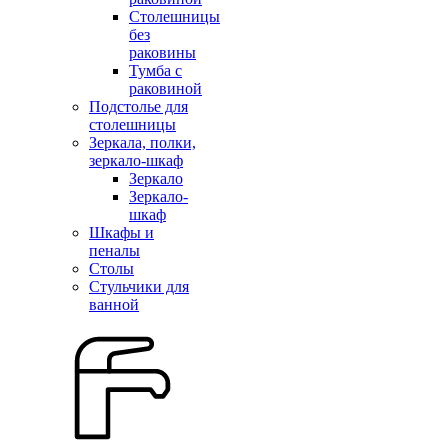
Столешницы
без
раковины
Тумба с
раковиной
Подстолье для
столешницы
Зеркала, полки,
зеркало-шкаф
Зеркало
Зеркало-
шкаф
Шкафы и
пеналы
Столы
Стульчики для
ванной