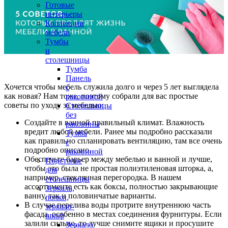
Готовые
интерьеры
Коллекции
мебели
Тумбы
и
столешницы
Тумба
Панель
Хочется чтобы мебель служила долго и через 5 лет выглядела
с
как новая? Нам тоже, поэтому собрали для вас простые
раковиной
советы по уходу за мебелью:
Столешницы
без
Создайте в ванной правильный климат. Влажность
раковины
вредит любой мебели. Ранее мы подробно рассказали
Тумба
как правильно спланировать вентиляцию, там все очень
с
подробно описано.
раковиной
Обеспечьте барьер между мебелью и ванной и лучше,
Подстолье
чтобы это была не простая полиэтиленовая шторка, а,
для
например, стеклянная перегородка. В нашем
столешницы
ассортименте есть как боксы, полностью закрывающие
Зеркала,
ванну, так и половинчатые варианты.
полки,
В случае перелива воды протрите внутреннюю часть
зеркало-
фасада. особенно в местах соединения фурнитуры. Если
шкаф
залили сильно, то лучше снимите ящики и просушите
Зеркало