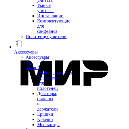
унитазы
Умные
унитазы
Инсталляции
Комплектующие
для
санфаянса
Полотенцесушители
Аксессуары
Аксессуары
для
ванной
Бумагодержатели
Держатели
для
полотенец
Дозаторы,
стаканы
и
держатели
Ершики
Крючки
Мыльницы