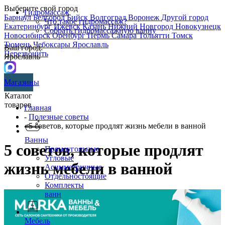
Выберите свой город
Гидромассаж
Барнаул
Белгород
Бийск
Волгоград
Воронеж
Другой город
Что такое гидромассаж?
Екатеринбург
Ижевск
Казань
Нижний Новгород
Новокузнецк
Собрать гидромассажную ванну
Новосибирск
Оренбург
Пермь
Самара
Тольятти
Томск
Тюмень
Чебоксары
Ярославль
Ваш город:
Перезвонить
Ярославль
Магазины
Каталог
товаров
Главная
-
Полезные советы
- 5 советов, которые продлят жизнь мебели в ванной
Ванны
5 советов, которые продлят
Прямоугольные
Угловые
жизнь мебели в ванной
Асимметричные
Отдельностоящие
Комплекты
ванн
Мебель