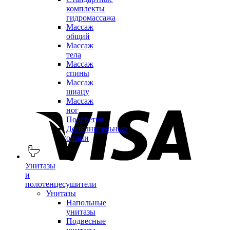
комплекты
гидромассажа
Массаж
общий
Массаж
тела
Массаж
спины
Массаж
шиацу
Массаж
ног
Подсветка
Дополнительные
опции
Унитазы
и
полотенцесушители
Унитазы
Напольные
унитазы
Подвесные