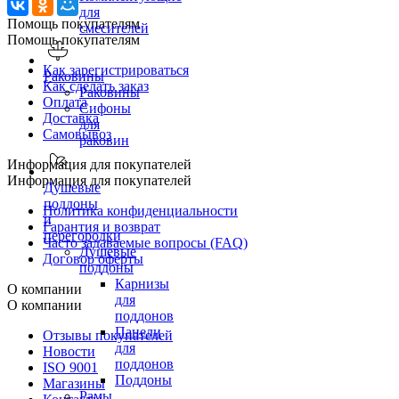
для
Помощь покупателям
смесителей
Помощь покупателям
Как зарегистрироваться
Раковины
Как сделать заказ
Раковины
Оплата
Сифоны
Доставка
для
Самовывоз
раковин
Информация для покупателей
Информация для покупателей
Душевые
поддоны
Политика конфиденциальности
и
Гарантия и возврат
перегородки
Часто задаваемые вопросы (FAQ)
Душевые
Договор оферты
поддоны
Карнизы
О компании
для
О компании
поддонов
Панели
Отзывы покупателей
для
Новости
поддонов
ISO 9001
Поддоны
Магазины
Рамы