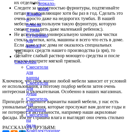
их отдельно.
Зеркало-
Следите за целостностью фурнитуры, подтягивайте
шкаф
петли и направляющие хотя бы раз в год. Сделать это
Шкафы
очень просто даже на недорогих тумбах. В нашей
и
мебели мы используем такую фурнитуру, которую
пеналы
сможет наладить даже маленький ребенок:).
Столы
Не используйте универсальную химию для чистки
Стульчики
стекла, плитки, кота, машины и всего что есть в доме.
для
Если даже у вас дома не оказалось специальных
ванной
чистящих средств нашего производства (а зря), то
сделайте слабый раствор моющего средства и после
насухо протрите мягкой тряпкой.
Смесители
Смесители
для
ванны
Ключевое, что срок жизни любой мебели зависит от условий
Смесители
ее использования, а поэтому подбор мебели затея очень
для
интересная и увлекательная. Особенно в наших магазинах.
душа
Смеситель
Приходите и оцените варианты нашей мебели, у нас есть
для
уникальные решения, которые прослужат вам долгие годы и
раковины
не потеряют в актуальности, например наши акриловые
Смесители
фасады. Им не страшна влага и выглядят они очень стильно
на
биде
РАССКАЗАТЬ ДРУЗЬЯМ:
Комплектующие