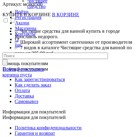
Чистящее
Артикул: мсакр500
средство
Войти
КУПИТЬ
В КОРЗИНЕ
В КОРЗИНЕ
Регистрация
Акции
Магазины
✅ Чистящие средства для ванной купить в городе
Контакты
Ярославль недорого.
О
✅ Широкий ассортимент сантехники от производителя
нас
✅ 7 видов в каталоге Чистящие средства для ванной по
цене от 305.00 руб.
Помощь покупателям
Помощь покупателям
Войти
Регистрация
корзина пуста
Как зарегистрироваться
Как сделать заказ
Оплата
Доставка
Самовывоз
Информация для покупателей
Информация для покупателей
Политика конфиденциальности
Гарантия и возврат