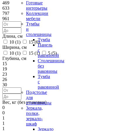
469
Готовые
633
интерьеры
797
Коллекции
961
мебели
Тумбы
и
столешницы
Длина, см
Тумба
10 (
1
)
15 (
6
)
Панель
Ширина, см
с
10 (
1
)
15 (
1
)
5 (
5
)
раковиной
Глубина, см
Столешницы
15
без
19
раковины
23
Тумба
26
с
30
раковиной
Подстолье
для
Вес, кг (без упаковки)
столешницы
0
Зеркала,
0
полки,
1
зеркало-
1
шкаф
1
Зеркало