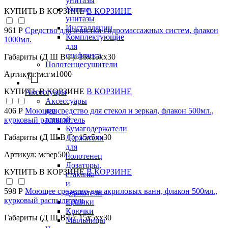
унитазы
Умные
КУПИТЬ
В КОРЗИНЕ
В КОРЗИНЕ
унитазы
Инсталляции
961 Р
Средство для очистки гидромассажных систем, флакон
Комплектующие
1000мл.
для
санфаянса
Габариты (Д Ш В Г): 15x15xx30
Полотенцесушители
Артикул: мсгм1000
КУПИТЬ
В КОРЗИНЕ
В КОРЗИНЕ
Аксессуары
Аксессуары
для
406 Р
Моющее средство для стекол и зеркал, флакон 500мл.,
ванной
курковый распылитель
Бумагодержатели
Габариты (Д Ш В Г): 15x5xx30
Держатели
для
Артикул: мсзер500
полотенец
Дозаторы,
КУПИТЬ
В КОРЗИНЕ
В КОРЗИНЕ
стаканы
и
598 Р
Моющее средство для акриловых ванн, флакон 500мл.,
держатели
курковый распылитель
Ершики
Крючки
Габариты (Д Ш В Г): 15x5xx30
Мыльницы