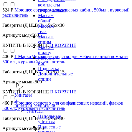
комплекты
524 Р
Моющее средство для душевых кабин, 500мл., курковый
гидромассажа
распылитель
Массаж
общий
Габариты (Д Ш В Г): 15x5xx30
Массаж
тела
Артикул: мсдк500
Массаж
спины
КУПИТЬ
В КОРЗИНЕ
В КОРЗИНЕ
Массаж
шиацу
406 Р
1 Марка Чистящее средство для мебели ванной комнаты,
Массаж
500мл., курковый распылитель
ног
Подсветка
Габариты (Д Ш В Г): 10x5xx15
Дополнительные
опции
Артикул: мсмвк500
КУПИТЬ
В КОРЗИНЕ
В КОРЗИНЕ
Унитазы
и
460 Р
Моющее средство для санфаянсовых изделий, флакон
полотенцесушители
500мл., курковый распылитель
Унитазы
Напольные
Габариты (Д Ш В Г): 15x5xx30
унитазы
Подвесные
Артикул: мссанф500