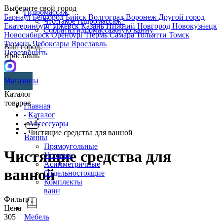
Выберите свой город
Гидромассаж
Барнаул
Белгород
Бийск
Волгоград
Воронеж
Другой город
Что такое гидромассаж?
Екатеринбург
Ижевск
Казань
Нижний Новгород
Новокузнецк
Собрать гидромассажную ванну
Новосибирск
Оренбург
Пермь
Самара
Тольятти
Томск
Тюмень
Чебоксары
Ярославль
Ваш город:
Перезвонить
Ярославль
Магазины
Каталог
товаров
Главная
-
Каталог
-
Аксессуары
- Чистящие средства для ванной
Ванны
Прямоугольные
Чистящие средства для
Угловые
Асимметричные
ванной
Отдельностоящие
Комплекты
ванн
Фильтр
Цена
305
Мебель