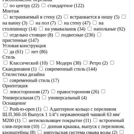
по центру (
22
)
стандартное (
122
)
Монтаж
встраиваемый в стену (
2
)
встраивается в нишу (
5
)
на ванну (
3
)
на пол (
7
)
на стену (
47
)
на
столешницу (
14
)
на умывальник (
34
)
напольные (
92
)
отдельно стоящие (
8
)
подвесные (
236
)
пристенные (
147
)
Угловая конструкция
да (
61
)
нет (
86
)
Стиль
Классический (
10
)
Модерн (
38
)
Ретро (
2
)
Скандинавия (
1
)
современный стиль (
144
)
Стилистика дизайна
современный стиль (
17
)
Ориентация
левосторонняя (
27
)
правосторонняя (
26
)
Универсальная (
7
)
универсальный (
4
)
Оснащение
Push-to-open (
1
)
Адаптерное кольцо с переливом
Ш.П.360-16 Выпуск 1 1/4"с нержавеющей чашкой 63 мм/
М200 (
1
)
антискользящее покрытие (
11
)
встроенный
слив-перелив (
10
)
донная крышка, выпуск с переливом,
кронштейны (
8
)
импульсная система смыва воды (
2
)