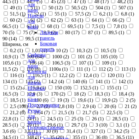
44,5 (
1
)
44,7 (
5
)
45 (
23
)
47 (
3
)
48 (
17
)
48,2 (
1
)
для
49 (
1
)
5 (
1
)
50 (
12
)
50,5 (
2
)
504 (
1
)
507 (
1
)
ванн
51,5 (
1
)
52 (
1
)
55 (
1
)
57,5 (
2
)
6,2 (
1
)
6,8 (
1
)
Панели
60 (
2
)
61 (
2
)
62 (
2
)
63 (
1
)
64 (
1
)
66 (
2
)
для
66,5 (
1
)
67 (
1
)
68 (
1
)
69,5 (
1
)
7,5 (
1
)
7,8 (
1
)
ванн
70 (
5
)
75 (
7
)
8,7 (
2
)
80 (
17
)
87 (
1
)
89,5 (
1
)
Лицевая
панель
90 (
14
)
99,5 (
1
)
Боковая
Ширина, см
панель
0,2 (
1
)
1,01 (
1
)
10 (
2
)
10,3 (
2
)
10,5 (
3
)
Сифоны
10,9 (
1
)
100 (
64
)
1000 (
2
)
101 (
2
)
105 (
10
)
для
105,6 (
1
)
106 (
4
)
106,5 (
3
)
107 (
1
)
109 (
1
)
ванн
11,5 (
2
)
110 (
8
)
1100а (
1
)
111 (
1
)
112 (
2
)
113 (
1
)
Карнизы
116 (
1
)
116,5 (
1
)
12,2 (
2
)
12,4 (
1
)
120 (
11
)
для
134 (
1
)
135 (
2
)
14,2 (
4
)
140 (
6
)
141 (
1
)
142 (
1
)
ванны
15 (
2
)
15,9 (
1
)
150 (
10
)
152,5 (
1
)
155 (
1
)
Шторки
16,5 (
3
)
17,9 (
3
)
170 (
2
)
18 (
2
)
18,3 (
1
)
18,4 (
3
)
для
ванн
18,5 (
1
)
180 (
6
)
19 (
3
)
19,6 (
1
)
19,9 (
2
)
2 (
5
)
Подголовники
2,5 (
108
)
2,7 (
2
)
2,8 (
10
)
2,9 (
4
)
20 (
6
)
21 (
2
)
Ручки
21,2 (
6
)
21,4 (
7
)
21,5 (
3
)
21,7 (
5
)
22,5 (
3
)
для
22,8 (
1
)
24 (
1
)
24,5 (
1
)
25 (
3
)
26 (
1
)
28,5 (
1
)
ванны
28.5 (
1
)
29 (
1
)
29,6 (
1
)
29,7 (
3
)
3 (
10
)
3,1 (
1
)
Гидромассажные
3,6 (
6
)
3,8 (
1
)
30 (
9
)
31,4 (
1
)
327 (
1
)
34,2 (
5
)
опции
34,5 (
1
)
348 (
1
)
35 (
20
)
355 (
1
)
36 (
8
)
36,5 (
11
)
Стандартные