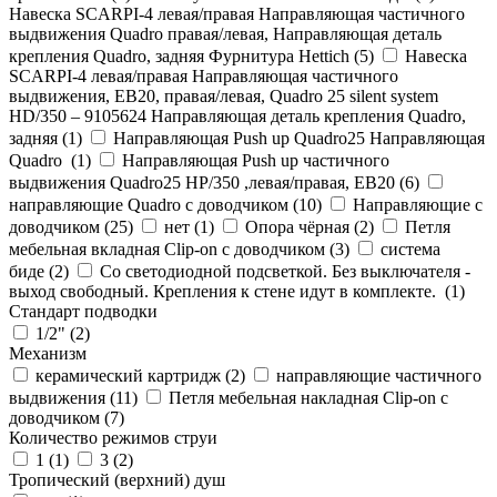
Навеска SCARPI-4 левая/правая Направляющая частичного
выдвижения Quadro правая/левая, Направляющая деталь
крепления Quadro, задняя Фурнитура Hettich (
5
)
Навеска
SCARPI-4 левая/правая Направляющая частичного
выдвижения, ЕВ20, правая/левая, Quadro 25 silent system
HD/350 – 9105624 Направляющая деталь крепления Quadro,
задняя (
1
)
Направляющая Push up Quadro25 Направляющая
Quadro (
1
)
Направляющая Push up частичного
выдвижения Quadro25 НР/350 ,левая/правая, ЕВ20 (
6
)
направляющие Quadro с доводчиком (
10
)
Направляющие с
доводчиком (
25
)
нет (
1
)
Опора чёрная (
2
)
Петля
мебельная вкладная Clip-on с доводчиком (
3
)
система
биде (
2
)
Со светодиодной подсветкой. Без выключателя -
выход свободный. Крепления к стене идут в комплекте. (
1
)
Стандарт подводки
1/2" (
2
)
Механизм
керамический картридж (
2
)
направляющие частичного
выдвижения (
11
)
Петля мебельная накладная Clip-on с
доводчиком (
7
)
Количество режимов струи
1 (
1
)
3 (
2
)
Тропический (верхний) душ