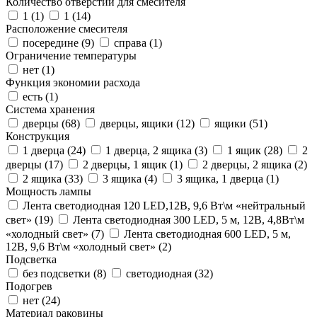
Количество отверстий для смесителя
1 (
1
)
1 (
14
)
Расположение смесителя
посередине (
9
)
справа (
1
)
Ограничение температуры
нет (
1
)
Функция экономии расхода
есть (
1
)
Система хранения
дверцы (
68
)
дверцы, ящики (
12
)
ящики (
51
)
Конструкция
1 дверца (
24
)
1 дверца, 2 ящика (
3
)
1 ящик (
28
)
2
дверцы (
17
)
2 дверцы, 1 ящик (
1
)
2 дверцы, 2 ящика (
2
)
2 ящика (
33
)
3 ящика (
4
)
3 ящика, 1 дверца (
1
)
Мощность лампы
Лента светодиодная 120 LED,12В, 9,6 Вт\м «нейтральный
свет» (
19
)
Лента светодиодная 300 LED, 5 м, 12В, 4,8Вт\м
«холодный свет» (
7
)
Лента светодиодная 600 LED, 5 м,
12В, 9,6 Вт\м «холодный свет» (
2
)
Подсветка
без подсветки (
8
)
светодиодная (
32
)
Подогрев
нет (
24
)
Материал раковины