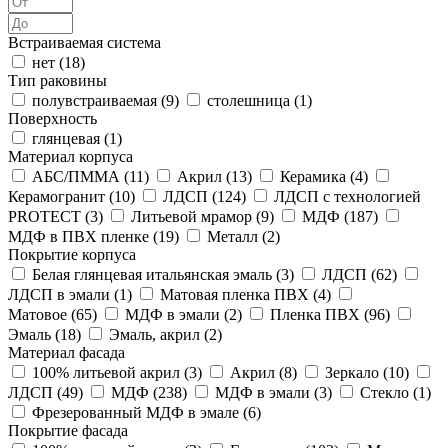
Встраиваемая система
нет (
18
)
Тип раковины
полувстраиваемая (
9
)
столешница (
1
)
Поверхность
глянцевая (
1
)
Материал корпуса
АБС/ПММА (
11
)
Акрил (
13
)
Керамика (
4
)
Керамогранит (
10
)
ЛДСП (
124
)
ЛДСП с технологией
PROTECT (
3
)
Литьевой мрамор (
9
)
МДФ (
187
)
МДФ в ПВХ пленке (
19
)
Металл (
2
)
Покрытие корпуса
Белая глянцевая итальянская эмаль (
3
)
ЛДСП (
62
)
ЛДСП в эмали (
1
)
Матовая пленка ПВХ (
4
)
Матовое (
65
)
МДФ в эмали (
2
)
Пленка ПВХ (
96
)
Эмаль (
18
)
Эмаль, акрил (
2
)
Материал фасада
100% литьевой акрил (
3
)
Акрил (
8
)
Зеркало (
10
)
ЛДСП (
49
)
МДФ (
238
)
МДФ в эмали (
3
)
Стекло (
1
)
Фрезерованный МДФ в эмале (
6
)
Покрытие фасада