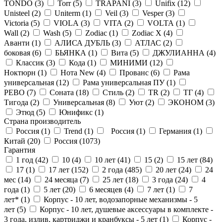
TONDO (
3
)
Torr (
5
)
TRAPANI (
3
)
Unifix (
12
)
Unisteel (
2
)
Uniterm (
1
)
Veil (
3
)
Vesper (
3
)
Victoria (
5
)
VIOLA (
3
)
VITA (
2
)
VOLTA (
1
)
Wall (
2
)
Wash (
5
)
Zodiac (
1
)
Zodiac X (
4
)
Аванти (
1
)
АЛИСА ДУБЛЬ (
3
)
АТЛАС (
2
)
боковая (
6
)
БЬЯНКА (
1
)
Вита (
5
)
ДЖУЛИАННА (
4
)
Классик (
3
)
Кода (
1
)
МИНИМИ (
12
)
Ноктюрн (
1
)
Нота New (
4
)
Прованс (
6
)
Рама
универсальная (
12
)
Рама универсальная ПУ (
1
)
РЕВО (
7
)
Соната (
18
)
Стиль (
2
)
ТR (
2
)
ТГ (
4
)
Тигода (
2
)
Универсальная (
8
)
Уют (
2
)
ЭКОНОМ (
3
)
Этюд (
5
)
Юнификс (
1
)
Страна производитель
Россия (
1
)
Trend (
1
)
Россия (
1
)
Германия (
1
)
Китай (
20
)
Россия (
1073
)
Гарантия
1 год (
42
)
10 (
4
)
10 лет (
41
)
15 (
2
)
15 лет (
84
)
17 (
1
)
17 лет (
152
)
2 года (
485
)
20 лет (
24
)
24
мес (
14
)
24 месяца (
7
)
25 лет (
18
)
3 года (
24
)
4
года (
1
)
5 лет (
20
)
6 месяцев (
4
)
7 лет (
1
)
7
лет* (
1
)
Корпус - 10 лет, водозапорные механизмы - 5
лет (
5
)
Корпус - 10 лет, душевые аксессуары в комплекте -
3 года, излив, картриджи и кранбуксы - 5 лет (
1
)
Корпус -