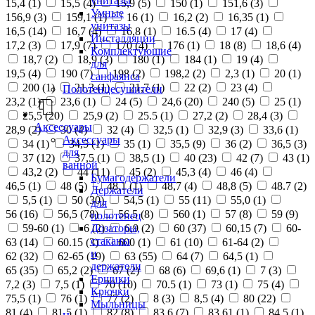
унитазы
15,4 (
1
)
15,5 (
4
)
15,9 (
5
)
150 (
1
)
151,6 (
3
)
Умные
156,9 (
3
)
159,1 (
1
)
16 (
1
)
16,2 (
2
)
16,35 (
1
)
унитазы
16,5 (
14
)
16,7 (
4
)
16,8 (
1
)
16.5 (
4
)
17 (
4
)
Инсталляции
17,2 (
3
)
17,9 (
7
)
170 (
4
)
176 (
1
)
18 (
8
)
18,6 (
4
)
Комплектующие
18,7 (
2
)
18,9 (
3
)
180 (
1
)
184 (
1
)
19 (
4
)
для
19,5 (
4
)
190 (
7
)
198 (
2
)
198,2 (
2
)
2,3 (
1
)
20 (
1
)
санфаянса
200 (
1
)
21,3 (
1
)
21,7 (
1
)
22 (
2
)
23 (
4
)
Полотенцесушители
23,2 (
1
)
23,6 (
1
)
24 (
5
)
24,6 (
20
)
240 (
5
)
25 (
1
)
25,5 (
20
)
25,9 (
2
)
25.5 (
1
)
27,2 (
2
)
28,4 (
3
)
Аксессуары
28,9 (
2
)
30 (
4
)
32 (
4
)
32,5 (
1
)
32,9 (
3
)
33,6 (
1
)
Аксессуары
34 (
1
)
34,5 (
1
)
35 (
1
)
35,5 (
9
)
36 (
2
)
36,5 (
3
)
для
37 (
12
)
37,5 (
1
)
38,5 (
1
)
40 (
23
)
42 (
7
)
43 (
1
)
ванной
43,2 (
2
)
44 (
11
)
45 (
2
)
45,3 (
4
)
46 (
4
)
Бумагодержатели
46,5 (
1
)
48 (
5
)
48,1 (
1
)
48,7 (
4
)
48,8 (
5
)
48.7 (
2
)
Держатели
5,5 (
1
)
50 (
30
)
54,5 (
1
)
55 (
11
)
55,0 (
1
)
для
56 (
16
)
56,5 (
78
)
56.5 (
8
)
560 (
1
)
57 (
8
)
59 (
9
)
полотенец
Дозаторы,
59-60 (
1
)
6 (
2
)
6,9 (
2
)
60 (
37
)
60,15 (
7
)
60-
стаканы
63 (
14
)
60.15 (
3
)
600 (
1
)
61 (
10
)
61-64 (
2
)
и
62 (
32
)
62-65 (
19
)
63 (
55
)
64 (
7
)
64,5 (
1
)
держатели
65 (
35
)
65,2 (
2
)
67 (
2
)
68 (
6
)
69,6 (
1
)
7 (
3
)
Ершики
7,2 (
3
)
7,5 (
1
)
70 (
10
)
70.5 (
1
)
73 (
1
)
75 (
4
)
Крючки
75,5 (
1
)
76 (
1
)
77 (
2
)
8 (
3
)
8,5 (
4
)
80 (
22
)
Мыльницы
81 (
4
)
81,5 (
1
)
82 (
8
)
83,6 (
7
)
83,61 (
1
)
84,5 (
1
)