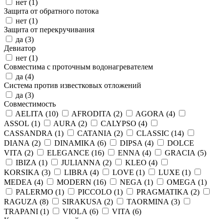
нет (
1
)
Защита от обратного потока
нет (
1
)
Защита от перекручивания
да (
3
)
Девиатор
нет (
1
)
Совместима с проточным водонагревателем
да (
4
)
Система против известковых отложений
да (
3
)
Совместимость
AELITA (
10
)
AFRODITA (
2
)
AGORA (
4
)
ASSOL (
1
)
AURA (
2
)
CALYPSO (
4
)
CASSANDRA (
1
)
CATANIA (
2
)
CLASSIC (
14
)
DIANA (
2
)
DINAMIKA (
6
)
DIPSA (
4
)
DOLCE
VITA (
2
)
ELEGANCE (
16
)
ENNA (
4
)
GRACIA (
5
)
IBIZA (
1
)
JULIANNA (
2
)
KLEO (
4
)
KORSIKA (
3
)
LIBRA (
4
)
LOVE (
1
)
LUXE (
1
)
MEDEA (
4
)
MODERN (
16
)
NEGA (
1
)
OMEGA (
1
)
PALERMO (
1
)
PICCOLO (
1
)
PRAGMATIKA (
2
)
RAGUZA (
8
)
SIRAKUSA (
2
)
TAORMINA (
3
)
TRAPANI (
1
)
VIOLA (
6
)
VITA (
6
)