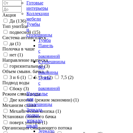
Готовые
интерьеры
Коллекции
Акция
мебели
Да (
136
)
Тумбы
Тип унитаза
и
подвесной (
15
)
столешницы
Система антивсплеск
Тумба
да (
1
)
Панель
Полочка в чаше
с
нет (
1
)
раковиной
Направление выпуска
Столешницы
горизонтальный (
3
)
без
Объем смывн. бачка, л
раковины
3 и 6 (
1
)
6 / 3 л (
2
)
7,5 (
2
)
Тумба
Подвод воды
с
раковиной
Сбоку (
3
)
Подстолье
Режим слива воды
для
Две кнопки (режим экономии) (
1
)
столешницы
Механизм слива
Зеркала,
Механическая кнопка (
1
)
полки,
Установки сливного бачка
зеркало-
поверх унитаза (
1
)
шкаф
Организация смывающего потока
Зеркало