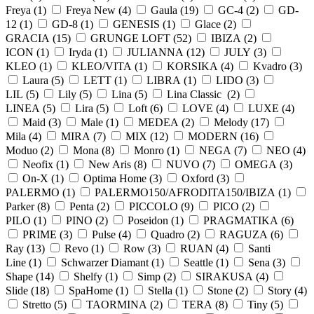
Freya (
1
)
Freya New (
4
)
Gaula (
19
)
GC-4 (
2
)
GD-
12 (
1
)
GD-8 (
1
)
GENESIS (
1
)
Glace (
2
)
GRACIA (
15
)
GRUNGE LOFT (
52
)
IBIZA (
2
)
ICON (
1
)
Iryda (
1
)
JULIANNA (
12
)
JULY (
3
)
KLEO (
1
)
KLEO/VITA (
1
)
KORSIKA (
4
)
Kvadro (
3
)
Laura (
5
)
LETT (
1
)
LIBRA (
1
)
LIDO (
3
)
LIL (
5
)
Lily (
5
)
Lina (
5
)
Lina Classic (
2
)
LINEA (
5
)
Lira (
5
)
Loft (
6
)
LOVE (
4
)
LUXE (
4
)
Maid (
3
)
Male (
1
)
MEDEA (
2
)
Melody (
17
)
Mila (
4
)
MIRA (
7
)
MIX (
12
)
MODERN (
16
)
Moduo (
2
)
Mona (
8
)
Monro (
1
)
NEGA (
7
)
NEO (
4
)
Neofix (
1
)
New Aris (
8
)
NUVO (
7
)
OMEGA (
3
)
On-X (
1
)
Optima Home (
3
)
Oxford (
3
)
PALERMO (
1
)
PALERMO150/AFRODITA150/IBIZA (
1
)
Parker (
8
)
Penta (
2
)
PICCOLO (
9
)
PICO (
2
)
PILO (
1
)
PINO (
2
)
Poseidon (
1
)
PRAGMATIKA (
6
)
PRIME (
3
)
Pulse (
4
)
Quadro (
2
)
RAGUZA (
6
)
Ray (
13
)
Revo (
1
)
Row (
3
)
RUAN (
4
)
Santi
Line (
1
)
Schwarzer Diamant (
1
)
Seattle (
1
)
Sena (
3
)
Shape (
14
)
Shelfy (
1
)
Simp (
2
)
SIRAKUSA (
4
)
Slide (
18
)
SpaHome (
1
)
Stella (
1
)
Stone (
2
)
Story (
4
)
Stretto (
5
)
TAORMINA (
2
)
TERA (
8
)
Tiny (
5
)