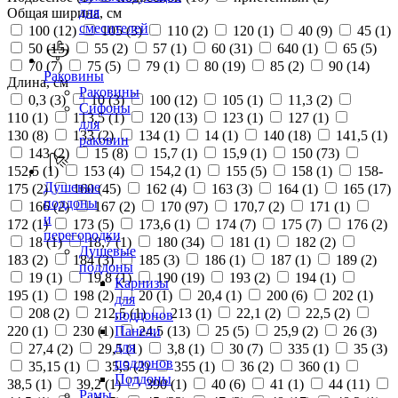
для
Общая ширина, см
смесителей
100 (
12
)
105 (
3
)
110 (
2
)
120 (
1
)
40 (
9
)
45 (
1
)
50 (
15
)
55 (
2
)
57 (
1
)
60 (
31
)
640 (
1
)
65 (
5
)
70 (
7
)
75 (
5
)
79 (
1
)
80 (
19
)
85 (
2
)
90 (
14
)
Раковины
Длина, см
Раковины
0,3 (
3
)
10 (
3
)
100 (
12
)
105 (
1
)
11,3 (
2
)
Сифоны
110 (
1
)
113,5 (
1
)
120 (
13
)
123 (
1
)
127 (
1
)
для
130 (
8
)
133 (
2
)
134 (
1
)
14 (
1
)
140 (
18
)
141,5 (
1
)
раковин
143 (
2
)
15 (
8
)
15,7 (
1
)
15,9 (
1
)
150 (
73
)
152,5 (
1
)
153 (
4
)
154,2 (
1
)
155 (
5
)
158 (
1
)
158-
Душевые
175 (
2
)
160 (
45
)
162 (
4
)
163 (
3
)
164 (
1
)
165 (
17
)
поддоны
166 (
2
)
167 (
2
)
170 (
97
)
170,7 (
2
)
171 (
1
)
и
172 (
1
)
173 (
5
)
173,6 (
1
)
174 (
7
)
175 (
7
)
176 (
2
)
перегородки
18 (
1
)
18,7 (
1
)
180 (
34
)
181 (
1
)
182 (
2
)
Душевые
183 (
2
)
184 (
3
)
185 (
3
)
186 (
1
)
187 (
1
)
189 (
2
)
поддоны
19 (
1
)
19,8 (
1
)
190 (
19
)
193 (
2
)
194 (
1
)
Карнизы
195 (
1
)
198 (
2
)
20 (
1
)
20,4 (
1
)
200 (
6
)
202 (
1
)
для
208 (
2
)
212,5 (
1
)
213 (
1
)
22,1 (
2
)
22,5 (
2
)
поддонов
220 (
1
)
230 (
1
)
24,5 (
13
)
25 (
5
)
25,9 (
2
)
26 (
3
)
Панели
для
27,4 (
2
)
29,5 (
1
)
3,8 (
1
)
30 (
7
)
335 (
1
)
35 (
3
)
поддонов
35,15 (
1
)
35,5 (
2
)
355 (
1
)
36 (
2
)
360 (
1
)
Поддоны
38,5 (
1
)
39,2 (
1
)
390 (
1
)
40 (
6
)
41 (
1
)
44 (
11
)
Рамы