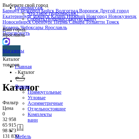
Выберите свой город
Гидромассаж
Барнаул
Белгород
Бийск
Волгоград
Воронеж
Другой город
Что такое гидромассаж?
Екатеринбург
Ижевск
Казань
Нижний Новгород
Новокузнецк
Собрать гидромассажную ванну
Новосибирск
Оренбург
Пермь
Самара
Тольятти
Томск
Тюмень
Чебоксары
Ярославль
Ваш город:
Перезвонить
Ярославль
Магазины
Каталог
товаров
Главная
- Каталог
Каталог
Ванны
Прямоугольные
Угловые
Фильтр
Асимметричные
Цена
Отдельностоящие
0
Комплекты
32 958
ванн
65 915
98 873
131 830
Мебель