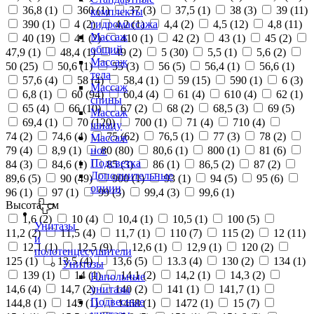
36,8 (
1
)
360 (
1
)
37 (
3
)
37,5 (
1
)
38 (
3
)
39 (
11
)
комплекты
390 (
1
)
4 (
2
)
4,2 (
1
)
4,4 (
2
)
4,5 (
12
)
4,8 (
11
)
гидромассажа
Массаж
40 (
19
)
41 (
2
)
410 (
1
)
42 (
2
)
43 (
1
)
45 (
2
)
общий
47,9 (
1
)
48,4 (
1
)
49 (
2
)
5 (
30
)
5,5 (
1
)
5,6 (
2
)
Массаж
50 (
25
)
50,6 (
1
)
55 (
3
)
56 (
5
)
56,4 (
1
)
56,6 (
1
)
тела
57,6 (
4
)
58 (
4
)
58,4 (
1
)
59 (
15
)
590 (
1
)
6 (
3
)
Массаж
6,8 (
1
)
60 (
94
)
60,4 (
4
)
61 (
4
)
610 (
4
)
62 (
1
)
спины
65 (
4
)
66 (
10
)
67 (
2
)
68 (
2
)
68,5 (
3
)
69 (
5
)
Массаж
69,4 (
1
)
70 (
120
)
700 (
1
)
71 (
4
)
710 (
4
)
шиацу
74 (
2
)
74,6 (
4
)
75 (
62
)
76,5 (
1
)
77 (
3
)
78 (
2
)
Массаж
79 (
4
)
8,9 (
1
)
80 (
80
)
80,6 (
1
)
800 (
1
)
81 (
6
)
ног
Подсветка
84 (
3
)
84,6 (
1
)
85 (
3
)
86 (
1
)
86,5 (
2
)
87 (
2
)
Дополнительные
89,6 (
5
)
90 (
49
)
900 (
1
)
93 (
1
)
94 (
5
)
95 (
6
)
опции
96 (
1
)
97 (
1
)
99 (
3
)
99,4 (
3
)
99,6 (
1
)
Высота, см
1,6 (
2
)
10 (
4
)
10,4 (
1
)
10,5 (
1
)
100 (
5
)
Унитазы
11,2 (
2
)
11,5 (
4
)
11,7 (
1
)
110 (
7
)
115 (
2
)
12 (
11
)
и
12,1 (
1
)
12,5 (
9
)
12,6 (
1
)
12,9 (
1
)
120 (
2
)
полотенцесушители
125 (
1
)
13,5 (
4
)
13,6 (
5
)
13.3 (
4
)
130 (
2
)
134 (
1
)
Унитазы
139 (
1
)
14 (
1
)
14,1 (
2
)
14,2 (
1
)
14,3 (
2
)
Напольные
14,6 (
4
)
14,7 (
2
)
140 (
2
)
141 (
1
)
141,7 (
1
)
унитазы
Подвесные
144,8 (
1
)
145 (
1
)
1468 (
1
)
1472 (
1
)
15 (
7
)