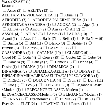
WasserKRAFT (
1
)
Коллекция
Acros (
3
)
AELITA (
13
)
AELITA/VITA/VIOLA/MEDEA (
1
)
Afina (
1
)
AFRODITA (
3
)
AFRODITA PALERMO IBIZA (
1
)
AFRODITA/CASSANDRA (
1
)
AGORA (
2
)
Aiger (
14
)
ALISA (
2
)
Amour (
2
)
Aris (
2
)
Art (
2
)
ASSOL (
4
)
ATLAS (
3
)
Atom (
1
)
AURA (
10
)
Avanti (
1
)
Axes (
1
)
Basic (
7
)
Bella (
1
)
Bella New (
6
)
Bianca (
5
)
Bild (
11
)
Blanco (
3
)
Bridge (
1
)
Bumble (
8
)
Calipso (
3
)
CALYPSO (
2
)
CASSANDRA (
2
)
CATANIA (
10
)
CLASSIC (
6
)
Cloud (
4
)
Coda (
4
)
Convey (
9
)
Copter (
2
)
Cube (
6
)
Damelia (
9
)
Danaya (
2
)
Daniela (
3
)
Darina (
4
)
Desire (
1
)
DIANA (
18
)
DINAMICA (
2
)
DINAMIKA (
2
)
DINAMIKA/AELITA (
1
)
DIPSA (
1
)
DIPSA/DINAMIKA/LIBRA/AELITA/CALYPSO/AGORA (
1
)
DIRECT (
5
)
DOLCE VITA (
4
)
Drum (
1
)
Duna (
11
)
Duo (
1
)
Eco (
2
)
ELEGANCE (
9
)
Elegance /Classic
/ Modern (
1
)
ELEGANCE/CLASSIC/ Modern (
1
)
ELEGANCE/CLASSIC/Modern (
5
)
ELEGANCE/Modern (
1
)
ENNA (
2
)
Ergonomika (
5
)
ESMA (
2
)
Estel (
1
)
Ever (
2
)
FLAT (
21
)
FLAT MG (
1
)
Forest (
1
)