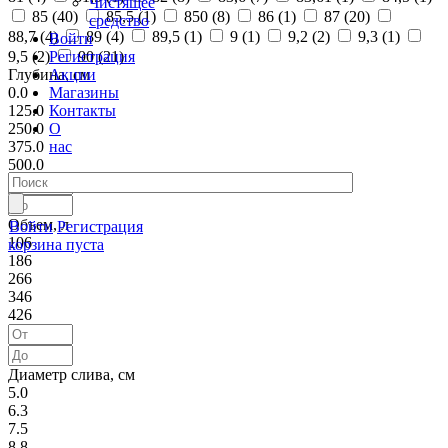
Чистящее
85 (
40
)
85,5 (
1
)
850 (
8
)
86 (
1
)
87 (
20
)
средство
88,7 (
4
)
89 (
4
)
89,5 (
1
)
9 (
1
)
9,2 (
2
)
9,3 (
1
)
Войти
Регистрация
9,5 (
2
)
90 (
21
)
Акции
Глубина, см
Магазины
0.0
Контакты
125.0
О
250.0
нас
375.0
500.0
Объем, л
Войти
Регистрация
106
корзина пуста
186
266
346
426
Диаметр слива, см
5.0
6.3
7.5
8.8