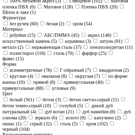
100% литьевой акрил (
3
)
Глянцевое (
102
)
Матовая
пленка ПВХ (
6
)
Матовое (
128
)
Пленка ПВХ (
20
)
Шпон в лаке (
1
)
Фурнитура
без ручек (
60
)
белая (
2
)
хром (
54
)
Материал
polytitan (
15
)
АБС/ПММА (
45
)
акрил (
148
)
искусственный камень (
5
)
керамика (
3
)
латунь (
91
)
металл (
2
)
нержавеющая сталь (
37
)
пенополиуретан (
11
)
полистирол (
118
)
сталь (
70
)
фарфор (
25
)
фаянс (
15
)
Форма
асимметричные (
78
)
Г-образный (
7
)
квадратная (
2
)
круглые (
4
)
овальная (
8
)
округлая (
7
)
по форме
ванны (
10
)
прямой (
8
)
прямоугольная (
40
)
прямоугольные (
88
)
угловые (
9
)
Цвет
белый (
561
)
бетон (
3
)
бетон светло-серый (
11
)
бетон темно-серый (
10
)
голубой (
5
)
дикий дуб
натуральный (
4
)
дуб вотан (
21
)
дуб намибия (
8
)
дуб
сонома (
20
)
зеркало (
6
)
золото (
9
)
капучино (
2
)
оникс (
1
)
серый (
32
)
сталь (
5
)
хром (
102
)
черный (
104
)
Расположение перелива