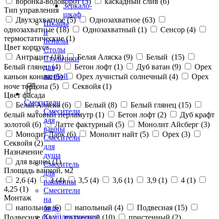
воронка-водоворот (
3
)
каскадный слив (
6
)
Зеркало-
Тип управления
шкаф
Двухзахватное (
5
)
Однозахватное (
63
)
Шкафы
однозахватные (
18
)
Однозахватный (
1
)
Сенсор (
4
)
и
термостатические (
1
)
пеналы
Цвет корпуса
Столы
Антрацит (
18
)
Белая Аляска (
9
)
Белый (
15
)
Стульчики
Белый глянец (
4
)
Бетон лофт (
1
)
Дуб ватан (
9
)
Орех
для
ванной
каньон коньяк (
5
)
Орех лучистый солнечный (
4
)
Орех
ноче тортона (
5
)
Секвойя (
1
)
Цвет фасада
Смесители
Белая Аляска (
6
)
Белый (
8
)
Белый глянец (
15
)
Смесители
белый матовый перламутр (
1
)
Бетон лофт (
2
)
Дуб крафт
для
золотой (
6
)
Латте фактурный (
5
)
Монолит Айсберг (
3
)
ванны
Монолит Дарк (
6
)
Монолит найт (
5
)
Орех (
3
)
Смесители
Секвойя (
2
)
для
Назначение
душа
для ванны (
1
)
Смеситель
Площадь ванной, м2
для
2,6 (
4
)
3 (
4
)
3,5 (
4
)
3,6 (
1
)
3,9 (
1
)
4 (
1
)
раковины
4,25 (
1
)
Смесители
Монтаж
на
напольная (
6
)
напольный (
4
)
Подвесная (
15
)
биде
Комплектующие
Подвесное (
1
)
подвесной (
10
)
пристенный (
2
)