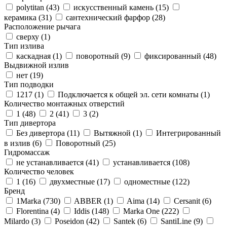
polytitan (
43
)
искусственный камень (
15
)
керамика (
31
)
сантехнический фарфор (
28
)
Расположение рычага
сверху (
1
)
Тип излива
каскадная (
1
)
поворотный (
9
)
фиксированный (
48
)
Выдвижной излив
нет (
19
)
Тип подводки
1217 (
1
)
Подключается к общей эл. сети комнаты (
1
)
Количество монтажных отверстий
1 (
48
)
2 (
41
)
3 (
2
)
Тип дивертора
Без дивертора (
11
)
Вытяжной (
1
)
Интегрированный
в излив (
6
)
Поворотный (
25
)
Гидромассаж
не устанавливается (
41
)
устанавливается (
108
)
Количество человек
1 (
16
)
двухместные (
17
)
одноместные (
122
)
Бренд
1Marka (
730
)
ABBER (
1
)
Aima (
14
)
Cersanit (
6
)
Florentina (
4
)
Iddis (
148
)
Marka One (
222
)
Milardo (
3
)
Poseidon (
42
)
Santek (
6
)
SantiLine (
9
)