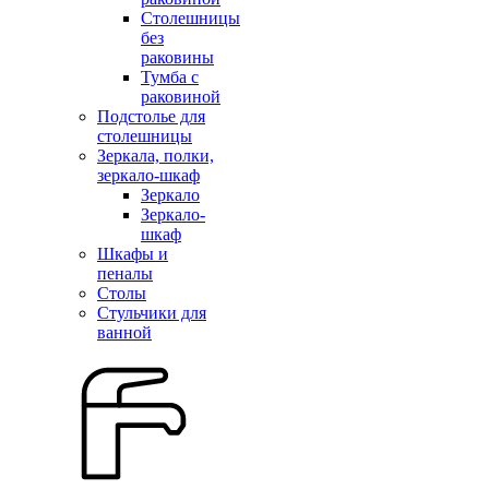
Столешницы
без
раковины
Тумба с
раковиной
Подстолье для
столешницы
Зеркала, полки,
зеркало-шкаф
Зеркало
Зеркало-
шкаф
Шкафы и
пеналы
Столы
Стульчики для
ванной