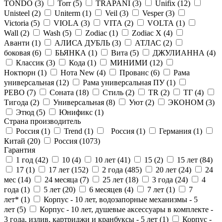
TONDO (
3
)
Torr (
5
)
TRAPANI (
3
)
Unifix (
12
)
Unisteel (
2
)
Uniterm (
1
)
Veil (
3
)
Vesper (
3
)
Victoria (
5
)
VIOLA (
3
)
VITA (
2
)
VOLTA (
1
)
Wall (
2
)
Wash (
5
)
Zodiac (
1
)
Zodiac X (
4
)
Аванти (
1
)
АЛИСА ДУБЛЬ (
3
)
АТЛАС (
2
)
боковая (
6
)
БЬЯНКА (
1
)
Вита (
5
)
ДЖУЛИАННА (
4
)
Классик (
3
)
Кода (
1
)
МИНИМИ (
12
)
Ноктюрн (
1
)
Нота New (
4
)
Прованс (
6
)
Рама
универсальная (
12
)
Рама универсальная ПУ (
1
)
РЕВО (
7
)
Соната (
18
)
Стиль (
2
)
ТR (
2
)
ТГ (
4
)
Тигода (
2
)
Универсальная (
8
)
Уют (
2
)
ЭКОНОМ (
3
)
Этюд (
5
)
Юнификс (
1
)
Страна производитель
Россия (
1
)
Trend (
1
)
Россия (
1
)
Германия (
1
)
Китай (
20
)
Россия (
1073
)
Гарантия
1 год (
42
)
10 (
4
)
10 лет (
41
)
15 (
2
)
15 лет (
84
)
17 (
1
)
17 лет (
152
)
2 года (
485
)
20 лет (
24
)
24
мес (
14
)
24 месяца (
7
)
25 лет (
18
)
3 года (
24
)
4
года (
1
)
5 лет (
20
)
6 месяцев (
4
)
7 лет (
1
)
7
лет* (
1
)
Корпус - 10 лет, водозапорные механизмы - 5
лет (
5
)
Корпус - 10 лет, душевые аксессуары в комплекте -
3 года, излив, картриджи и кранбуксы - 5 лет (
1
)
Корпус -