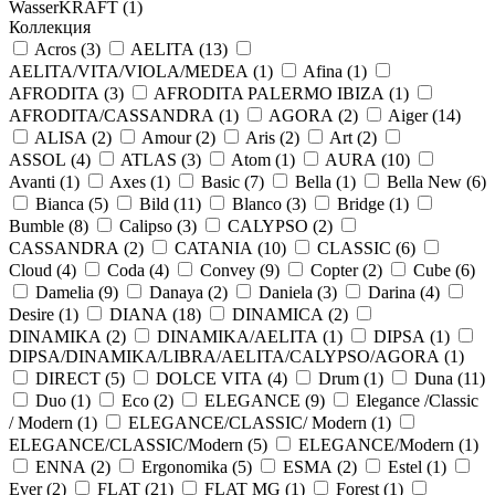
WasserKRAFT (
1
)
Коллекция
Acros (
3
)
AELITA (
13
)
AELITA/VITA/VIOLA/MEDEA (
1
)
Afina (
1
)
AFRODITA (
3
)
AFRODITA PALERMO IBIZA (
1
)
AFRODITA/CASSANDRA (
1
)
AGORA (
2
)
Aiger (
14
)
ALISA (
2
)
Amour (
2
)
Aris (
2
)
Art (
2
)
ASSOL (
4
)
ATLAS (
3
)
Atom (
1
)
AURA (
10
)
Avanti (
1
)
Axes (
1
)
Basic (
7
)
Bella (
1
)
Bella New (
6
)
Bianca (
5
)
Bild (
11
)
Blanco (
3
)
Bridge (
1
)
Bumble (
8
)
Calipso (
3
)
CALYPSO (
2
)
CASSANDRA (
2
)
CATANIA (
10
)
CLASSIC (
6
)
Cloud (
4
)
Coda (
4
)
Convey (
9
)
Copter (
2
)
Cube (
6
)
Damelia (
9
)
Danaya (
2
)
Daniela (
3
)
Darina (
4
)
Desire (
1
)
DIANA (
18
)
DINAMICA (
2
)
DINAMIKA (
2
)
DINAMIKA/AELITA (
1
)
DIPSA (
1
)
DIPSA/DINAMIKA/LIBRA/AELITA/CALYPSO/AGORA (
1
)
DIRECT (
5
)
DOLCE VITA (
4
)
Drum (
1
)
Duna (
11
)
Duo (
1
)
Eco (
2
)
ELEGANCE (
9
)
Elegance /Classic
/ Modern (
1
)
ELEGANCE/CLASSIC/ Modern (
1
)
ELEGANCE/CLASSIC/Modern (
5
)
ELEGANCE/Modern (
1
)
ENNA (
2
)
Ergonomika (
5
)
ESMA (
2
)
Estel (
1
)
Ever (
2
)
FLAT (
21
)
FLAT MG (
1
)
Forest (
1
)