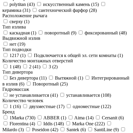
polytitan (
43
)
искусственный камень (
15
)
керамика (
31
)
сантехнический фарфор (
28
)
Расположение рычага
сверху (
1
)
Тип излива
каскадная (
1
)
поворотный (
9
)
фиксированный (
48
)
Выдвижной излив
нет (
19
)
Тип подводки
1217 (
1
)
Подключается к общей эл. сети комнаты (
1
)
Количество монтажных отверстий
1 (
48
)
2 (
41
)
3 (
2
)
Тип дивертора
Без дивертора (
11
)
Вытяжной (
1
)
Интегрированный
в излив (
6
)
Поворотный (
25
)
Гидромассаж
не устанавливается (
41
)
устанавливается (
108
)
Количество человек
1 (
16
)
двухместные (
17
)
одноместные (
122
)
Бренд
1Marka (
730
)
ABBER (
1
)
Aima (
14
)
Cersanit (
6
)
Florentina (
4
)
Iddis (
148
)
Marka One (
222
)
Milardo (
3
)
Poseidon (
42
)
Santek (
6
)
SantiLine (
9
)