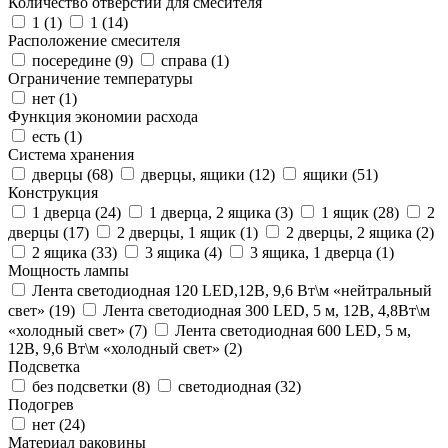
Количество отверстий для смесителя
1 (
1
)
1 (
14
)
Расположение смесителя
посередине (
9
)
справа (
1
)
Ограничение температуры
нет (
1
)
Функция экономии расхода
есть (
1
)
Система хранения
дверцы (
68
)
дверцы, ящики (
12
)
ящики (
51
)
Конструкция
1 дверца (
24
)
1 дверца, 2 ящика (
3
)
1 ящик (
28
)
2
дверцы (
17
)
2 дверцы, 1 ящик (
1
)
2 дверцы, 2 ящика (
2
)
2 ящика (
33
)
3 ящика (
4
)
3 ящика, 1 дверца (
1
)
Мощность лампы
Лента светодиодная 120 LED,12В, 9,6 Вт\м «нейтральный
свет» (
19
)
Лента светодиодная 300 LED, 5 м, 12В, 4,8Вт\м
«холодный свет» (
7
)
Лента светодиодная 600 LED, 5 м,
12В, 9,6 Вт\м «холодный свет» (
2
)
Подсветка
без подсветки (
8
)
светодиодная (
32
)
Подогрев
нет (
24
)
Материал раковины