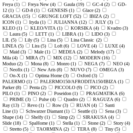
Freya (
1
)
Freya New (
4
)
Gaula (
19
)
GC-4 (
2
)
GD-
12 (
1
)
GD-8 (
1
)
GENESIS (
1
)
Glace (
2
)
GRACIA (
15
)
GRUNGE LOFT (
52
)
IBIZA (
2
)
ICON (
1
)
Iryda (
1
)
JULIANNA (
12
)
JULY (
3
)
KLEO (
1
)
KLEO/VITA (
1
)
KORSIKA (
4
)
Kvadro (
3
)
Laura (
5
)
LETT (
1
)
LIBRA (
1
)
LIDO (
3
)
LIL (
5
)
Lily (
5
)
Lina (
5
)
Lina Classic (
2
)
LINEA (
5
)
Lira (
5
)
Loft (
6
)
LOVE (
4
)
LUXE (
4
)
Maid (
3
)
Male (
1
)
MEDEA (
2
)
Melody (
17
)
Mila (
4
)
MIRA (
7
)
MIX (
12
)
MODERN (
16
)
Moduo (
2
)
Mona (
8
)
Monro (
1
)
NEGA (
7
)
NEO (
4
)
Neofix (
1
)
New Aris (
8
)
NUVO (
7
)
OMEGA (
3
)
On-X (
1
)
Optima Home (
3
)
Oxford (
3
)
PALERMO (
1
)
PALERMO150/AFRODITA150/IBIZA (
1
)
Parker (
8
)
Penta (
2
)
PICCOLO (
9
)
PICO (
2
)
PILO (
1
)
PINO (
2
)
Poseidon (
1
)
PRAGMATIKA (
6
)
PRIME (
3
)
Pulse (
4
)
Quadro (
2
)
RAGUZA (
6
)
Ray (
13
)
Revo (
1
)
Row (
3
)
RUAN (
4
)
Santi
Line (
1
)
Schwarzer Diamant (
1
)
Seattle (
1
)
Sena (
3
)
Shape (
14
)
Shelfy (
1
)
Simp (
2
)
SIRAKUSA (
4
)
Slide (
18
)
SpaHome (
1
)
Stella (
1
)
Stone (
2
)
Story (
4
)
Stretto (
5
)
TAORMINA (
2
)
TERA (
8
)
Tiny (
5
)