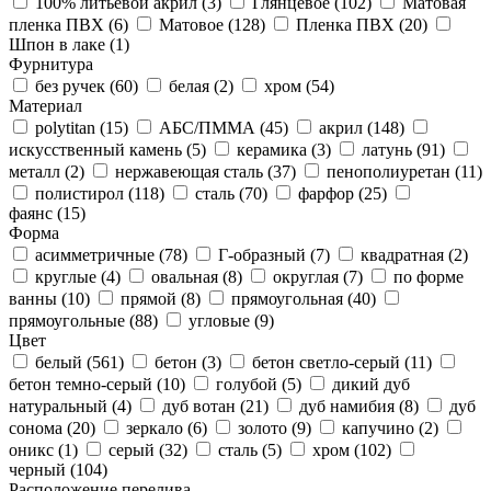
100% литьевой акрил (
3
)
Глянцевое (
102
)
Матовая
пленка ПВХ (
6
)
Матовое (
128
)
Пленка ПВХ (
20
)
Шпон в лаке (
1
)
Фурнитура
без ручек (
60
)
белая (
2
)
хром (
54
)
Материал
polytitan (
15
)
АБС/ПММА (
45
)
акрил (
148
)
искусственный камень (
5
)
керамика (
3
)
латунь (
91
)
металл (
2
)
нержавеющая сталь (
37
)
пенополиуретан (
11
)
полистирол (
118
)
сталь (
70
)
фарфор (
25
)
фаянс (
15
)
Форма
асимметричные (
78
)
Г-образный (
7
)
квадратная (
2
)
круглые (
4
)
овальная (
8
)
округлая (
7
)
по форме
ванны (
10
)
прямой (
8
)
прямоугольная (
40
)
прямоугольные (
88
)
угловые (
9
)
Цвет
белый (
561
)
бетон (
3
)
бетон светло-серый (
11
)
бетон темно-серый (
10
)
голубой (
5
)
дикий дуб
натуральный (
4
)
дуб вотан (
21
)
дуб намибия (
8
)
дуб
сонома (
20
)
зеркало (
6
)
золото (
9
)
капучино (
2
)
оникс (
1
)
серый (
32
)
сталь (
5
)
хром (
102
)
черный (
104
)
Расположение перелива