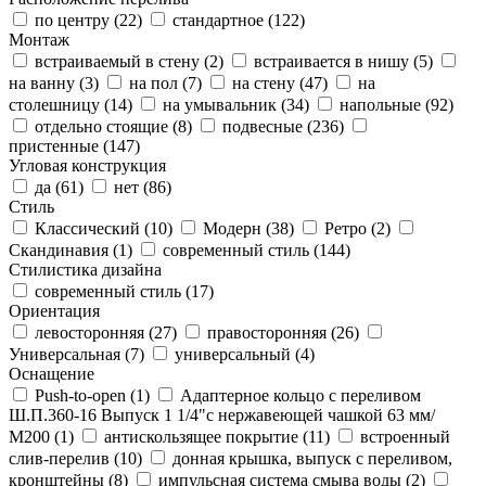
по центру (
22
)
стандартное (
122
)
Монтаж
встраиваемый в стену (
2
)
встраивается в нишу (
5
)
на ванну (
3
)
на пол (
7
)
на стену (
47
)
на
столешницу (
14
)
на умывальник (
34
)
напольные (
92
)
отдельно стоящие (
8
)
подвесные (
236
)
пристенные (
147
)
Угловая конструкция
да (
61
)
нет (
86
)
Стиль
Классический (
10
)
Модерн (
38
)
Ретро (
2
)
Скандинавия (
1
)
современный стиль (
144
)
Стилистика дизайна
современный стиль (
17
)
Ориентация
левосторонняя (
27
)
правосторонняя (
26
)
Универсальная (
7
)
универсальный (
4
)
Оснащение
Push-to-open (
1
)
Адаптерное кольцо с переливом
Ш.П.360-16 Выпуск 1 1/4"с нержавеющей чашкой 63 мм/
М200 (
1
)
антискользящее покрытие (
11
)
встроенный
слив-перелив (
10
)
донная крышка, выпуск с переливом,
кронштейны (
8
)
импульсная система смыва воды (
2
)