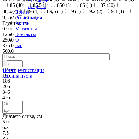
Чистящее
85 (
40
)
85,5 (
1
)
850 (
8
)
86 (
1
)
87 (
20
)
средство
88,7 (
4
)
89 (
4
)
89,5 (
1
)
9 (
1
)
9,2 (
2
)
9,3 (
1
)
Войти
Регистрация
9,5 (
2
)
90 (
21
)
Акции
Глубина, см
Магазины
0.0
Контакты
125.0
О
250.0
нас
375.0
500.0
Объем, л
Войти
Регистрация
106
корзина пуста
186
266
346
426
Диаметр слива, см
5.0
6.3
7.5
8.8