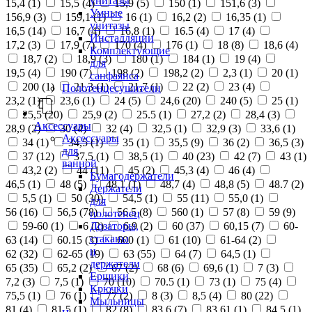
унитазы
15,4 (
1
)
15,5 (
4
)
15,9 (
5
)
150 (
1
)
151,6 (
3
)
Умные
156,9 (
3
)
159,1 (
1
)
16 (
1
)
16,2 (
2
)
16,35 (
1
)
унитазы
16,5 (
14
)
16,7 (
4
)
16,8 (
1
)
16.5 (
4
)
17 (
4
)
Инсталляции
17,2 (
3
)
17,9 (
7
)
170 (
4
)
176 (
1
)
18 (
8
)
18,6 (
4
)
Комплектующие
18,7 (
2
)
18,9 (
3
)
180 (
1
)
184 (
1
)
19 (
4
)
для
19,5 (
4
)
190 (
7
)
198 (
2
)
198,2 (
2
)
2,3 (
1
)
20 (
1
)
санфаянса
200 (
1
)
21,3 (
1
)
21,7 (
1
)
22 (
2
)
23 (
4
)
Полотенцесушители
23,2 (
1
)
23,6 (
1
)
24 (
5
)
24,6 (
20
)
240 (
5
)
25 (
1
)
25,5 (
20
)
25,9 (
2
)
25.5 (
1
)
27,2 (
2
)
28,4 (
3
)
Аксессуары
28,9 (
2
)
30 (
4
)
32 (
4
)
32,5 (
1
)
32,9 (
3
)
33,6 (
1
)
Аксессуары
34 (
1
)
34,5 (
1
)
35 (
1
)
35,5 (
9
)
36 (
2
)
36,5 (
3
)
для
37 (
12
)
37,5 (
1
)
38,5 (
1
)
40 (
23
)
42 (
7
)
43 (
1
)
ванной
43,2 (
2
)
44 (
11
)
45 (
2
)
45,3 (
4
)
46 (
4
)
Бумагодержатели
46,5 (
1
)
48 (
5
)
48,1 (
1
)
48,7 (
4
)
48,8 (
5
)
48.7 (
2
)
Держатели
5,5 (
1
)
50 (
30
)
54,5 (
1
)
55 (
11
)
55,0 (
1
)
для
56 (
16
)
56,5 (
78
)
56.5 (
8
)
560 (
1
)
57 (
8
)
59 (
9
)
полотенец
Дозаторы,
59-60 (
1
)
6 (
2
)
6,9 (
2
)
60 (
37
)
60,15 (
7
)
60-
стаканы
63 (
14
)
60.15 (
3
)
600 (
1
)
61 (
10
)
61-64 (
2
)
и
62 (
32
)
62-65 (
19
)
63 (
55
)
64 (
7
)
64,5 (
1
)
держатели
65 (
35
)
65,2 (
2
)
67 (
2
)
68 (
6
)
69,6 (
1
)
7 (
3
)
Ершики
7,2 (
3
)
7,5 (
1
)
70 (
10
)
70.5 (
1
)
73 (
1
)
75 (
4
)
Крючки
75,5 (
1
)
76 (
1
)
77 (
2
)
8 (
3
)
8,5 (
4
)
80 (
22
)
Мыльницы
81 (
4
)
81,5 (
1
)
82 (
8
)
83,6 (
7
)
83,61 (
1
)
84,5 (
1
)