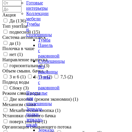
Готовые
интерьеры
Коллекции
Акция
мебели
Да (
136
)
Тумбы
Тип унитаза
и
подвесной (
15
)
столешницы
Система антивсплеск
Тумба
да (
1
)
Панель
Полочка в чаше
с
нет (
1
)
раковиной
Направление выпуска
Столешницы
горизонтальный (
3
)
без
Объем смывн. бачка, л
раковины
3 и 6 (
1
)
6 / 3 л (
2
)
7,5 (
2
)
Тумба
Подвод воды
с
раковиной
Сбоку (
3
)
Подстолье
Режим слива воды
для
Две кнопки (режим экономии) (
1
)
столешницы
Механизм слива
Зеркала,
Механическая кнопка (
1
)
полки,
Установки сливного бачка
зеркало-
поверх унитаза (
1
)
шкаф
Организация смывающего потока
Зеркало