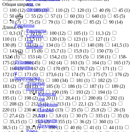
для
Общая ширина, см
смесителей
100 (
12
)
105 (
3
)
110 (
2
)
120 (
1
)
40 (
9
)
45 (
1
)
50 (
15
)
55 (
2
)
57 (
1
)
60 (
31
)
640 (
1
)
65 (
5
)
70 (
7
)
75 (
5
)
79 (
1
)
80 (
19
)
85 (
2
)
90 (
14
)
Раковины
Длина, см
Раковины
0,3 (
3
)
10 (
3
)
100 (
12
)
105 (
1
)
11,3 (
2
)
Сифоны
110 (
1
)
113,5 (
1
)
120 (
13
)
123 (
1
)
127 (
1
)
для
130 (
8
)
133 (
2
)
134 (
1
)
14 (
1
)
140 (
18
)
141,5 (
1
)
раковин
143 (
2
)
15 (
8
)
15,7 (
1
)
15,9 (
1
)
150 (
73
)
152,5 (
1
)
153 (
4
)
154,2 (
1
)
155 (
5
)
158 (
1
)
158-
Душевые
175 (
2
)
160 (
45
)
162 (
4
)
163 (
3
)
164 (
1
)
165 (
17
)
поддоны
166 (
2
)
167 (
2
)
170 (
97
)
170,7 (
2
)
171 (
1
)
и
172 (
1
)
173 (
5
)
173,6 (
1
)
174 (
7
)
175 (
7
)
176 (
2
)
перегородки
18 (
1
)
18,7 (
1
)
180 (
34
)
181 (
1
)
182 (
2
)
Душевые
183 (
2
)
184 (
3
)
185 (
3
)
186 (
1
)
187 (
1
)
189 (
2
)
поддоны
19 (
1
)
19,8 (
1
)
190 (
19
)
193 (
2
)
194 (
1
)
Карнизы
195 (
1
)
198 (
2
)
20 (
1
)
20,4 (
1
)
200 (
6
)
202 (
1
)
для
208 (
2
)
212,5 (
1
)
213 (
1
)
22,1 (
2
)
22,5 (
2
)
поддонов
220 (
1
)
230 (
1
)
24,5 (
13
)
25 (
5
)
25,9 (
2
)
26 (
3
)
Панели
для
27,4 (
2
)
29,5 (
1
)
3,8 (
1
)
30 (
7
)
335 (
1
)
35 (
3
)
поддонов
35,15 (
1
)
35,5 (
2
)
355 (
1
)
36 (
2
)
360 (
1
)
Поддоны
38,5 (
1
)
39,2 (
1
)
390 (
1
)
40 (
6
)
41 (
1
)
44 (
11
)
Рамы