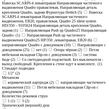
Навеска SCARPI-4 левая/правая Направляющая частичного
выдвижения Quadro правая/левая, Направляющая деталь
крепления Quadro, задняя Фурнитура Hettich (
5
)
Навеска
SCARPI-4 левая/правая Направляющая частичного
выдвижения, ЕВ20, правая/левая, Quadro 25 silent system
HD/350 – 9105624 Направляющая деталь крепления Quadro,
задняя (
1
)
Направляющая Push up Quadro25 Направляющая
Quadro (
1
)
Направляющая Push up частичного
выдвижения Quadro25 НР/350 ,левая/правая, ЕВ20 (
6
)
направляющие Quadro с доводчиком (
10
)
Направляющие с
доводчиком (
25
)
нет (
1
)
Опора чёрная (
2
)
Петля
мебельная вкладная Clip-on с доводчиком (
3
)
система
биде (
2
)
Со светодиодной подсветкой. Без выключателя -
выход свободный. Крепления к стене идут в комплекте. (
1
)
Стандарт подводки
1/2" (
2
)
Механизм
керамический картридж (
2
)
направляющие частичного
выдвижения (
11
)
Петля мебельная накладная Clip-on с
доводчиком (
7
)
Количество режимов струи
1 (
1
)
3 (
2
)
Тропический (верхний) душ