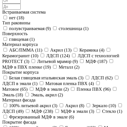
Встраиваемая система
нет (
18
)
Тип раковины
полувстраиваемая (
9
)
столешница (
1
)
Поверхность
глянцевая (
1
)
Материал корпуса
АБС/ПММА (
11
)
Акрил (
13
)
Керамика (
4
)
Керамогранит (
10
)
ЛДСП (
124
)
ЛДСП с технологией
PROTECT (
3
)
Литьевой мрамор (
9
)
МДФ (
187
)
МДФ в ПВХ пленке (
19
)
Металл (
2
)
Покрытие корпуса
Белая глянцевая итальянская эмаль (
3
)
ЛДСП (
62
)
ЛДСП в эмали (
1
)
Матовая пленка ПВХ (
4
)
Матовое (
65
)
МДФ в эмали (
2
)
Пленка ПВХ (
96
)
Эмаль (
18
)
Эмаль, акрил (
2
)
Материал фасада
100% литьевой акрил (
3
)
Акрил (
8
)
Зеркало (
10
)
ЛДСП (
49
)
МДФ (
238
)
МДФ в эмали (
3
)
Стекло (
1
)
Фрезерованный МДФ в эмале (
6
)
Покрытие фасада