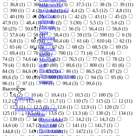
36,8 (
1
)
360 (
1
)
37 (
3
)
37,5 (
1
)
38 (
3
)
39 (
11
)
комплекты
390 (
1
)
4 (
2
)
4,2 (
1
)
4,4 (
2
)
4,5 (
12
)
4,8 (
11
)
гидромассажа
Массаж
40 (
19
)
41 (
2
)
410 (
1
)
42 (
2
)
43 (
1
)
45 (
2
)
общий
47,9 (
1
)
48,4 (
1
)
49 (
2
)
5 (
30
)
5,5 (
1
)
5,6 (
2
)
Массаж
50 (
25
)
50,6 (
1
)
55 (
3
)
56 (
5
)
56,4 (
1
)
56,6 (
1
)
тела
57,6 (
4
)
58 (
4
)
58,4 (
1
)
59 (
15
)
590 (
1
)
6 (
3
)
Массаж
6,8 (
1
)
60 (
94
)
60,4 (
4
)
61 (
4
)
610 (
4
)
62 (
1
)
спины
65 (
4
)
66 (
10
)
67 (
2
)
68 (
2
)
68,5 (
3
)
69 (
5
)
Массаж
69,4 (
1
)
70 (
120
)
700 (
1
)
71 (
4
)
710 (
4
)
шиацу
74 (
2
)
74,6 (
4
)
75 (
62
)
76,5 (
1
)
77 (
3
)
78 (
2
)
Массаж
79 (
4
)
8,9 (
1
)
80 (
80
)
80,6 (
1
)
800 (
1
)
81 (
6
)
ног
Подсветка
84 (
3
)
84,6 (
1
)
85 (
3
)
86 (
1
)
86,5 (
2
)
87 (
2
)
Дополнительные
89,6 (
5
)
90 (
49
)
900 (
1
)
93 (
1
)
94 (
5
)
95 (
6
)
опции
96 (
1
)
97 (
1
)
99 (
3
)
99,4 (
3
)
99,6 (
1
)
Высота, см
1,6 (
2
)
10 (
4
)
10,4 (
1
)
10,5 (
1
)
100 (
5
)
Унитазы
11,2 (
2
)
11,5 (
4
)
11,7 (
1
)
110 (
7
)
115 (
2
)
12 (
11
)
и
12,1 (
1
)
12,5 (
9
)
12,6 (
1
)
12,9 (
1
)
120 (
2
)
полотенцесушители
125 (
1
)
13,5 (
4
)
13,6 (
5
)
13.3 (
4
)
130 (
2
)
134 (
1
)
Унитазы
139 (
1
)
14 (
1
)
14,1 (
2
)
14,2 (
1
)
14,3 (
2
)
Напольные
14,6 (
4
)
14,7 (
2
)
140 (
2
)
141 (
1
)
141,7 (
1
)
унитазы
Подвесные
144,8 (
1
)
145 (
1
)
1468 (
1
)
1472 (
1
)
15 (
7
)