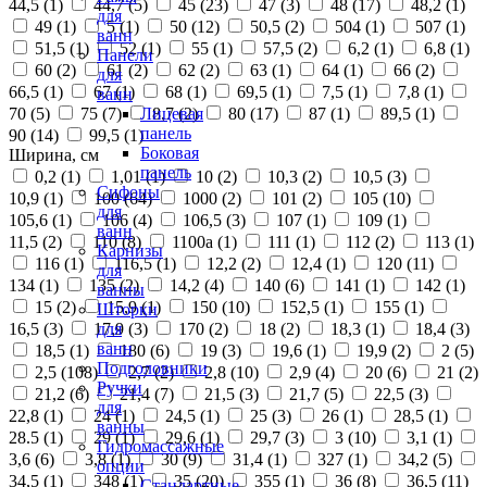
44,5 (
1
)
44,7 (
5
)
45 (
23
)
47 (
3
)
48 (
17
)
48,2 (
1
)
для
49 (
1
)
5 (
1
)
50 (
12
)
50,5 (
2
)
504 (
1
)
507 (
1
)
ванн
51,5 (
1
)
52 (
1
)
55 (
1
)
57,5 (
2
)
6,2 (
1
)
6,8 (
1
)
Панели
60 (
2
)
61 (
2
)
62 (
2
)
63 (
1
)
64 (
1
)
66 (
2
)
для
66,5 (
1
)
67 (
1
)
68 (
1
)
69,5 (
1
)
7,5 (
1
)
7,8 (
1
)
ванн
70 (
5
)
75 (
7
)
8,7 (
2
)
80 (
17
)
87 (
1
)
89,5 (
1
)
Лицевая
панель
90 (
14
)
99,5 (
1
)
Боковая
Ширина, см
панель
0,2 (
1
)
1,01 (
1
)
10 (
2
)
10,3 (
2
)
10,5 (
3
)
Сифоны
10,9 (
1
)
100 (
64
)
1000 (
2
)
101 (
2
)
105 (
10
)
для
105,6 (
1
)
106 (
4
)
106,5 (
3
)
107 (
1
)
109 (
1
)
ванн
11,5 (
2
)
110 (
8
)
1100а (
1
)
111 (
1
)
112 (
2
)
113 (
1
)
Карнизы
116 (
1
)
116,5 (
1
)
12,2 (
2
)
12,4 (
1
)
120 (
11
)
для
134 (
1
)
135 (
2
)
14,2 (
4
)
140 (
6
)
141 (
1
)
142 (
1
)
ванны
15 (
2
)
15,9 (
1
)
150 (
10
)
152,5 (
1
)
155 (
1
)
Шторки
16,5 (
3
)
17,9 (
3
)
170 (
2
)
18 (
2
)
18,3 (
1
)
18,4 (
3
)
для
ванн
18,5 (
1
)
180 (
6
)
19 (
3
)
19,6 (
1
)
19,9 (
2
)
2 (
5
)
Подголовники
2,5 (
108
)
2,7 (
2
)
2,8 (
10
)
2,9 (
4
)
20 (
6
)
21 (
2
)
Ручки
21,2 (
6
)
21,4 (
7
)
21,5 (
3
)
21,7 (
5
)
22,5 (
3
)
для
22,8 (
1
)
24 (
1
)
24,5 (
1
)
25 (
3
)
26 (
1
)
28,5 (
1
)
ванны
28.5 (
1
)
29 (
1
)
29,6 (
1
)
29,7 (
3
)
3 (
10
)
3,1 (
1
)
Гидромассажные
3,6 (
6
)
3,8 (
1
)
30 (
9
)
31,4 (
1
)
327 (
1
)
34,2 (
5
)
опции
34,5 (
1
)
348 (
1
)
35 (
20
)
355 (
1
)
36 (
8
)
36,5 (
11
)
Стандартные