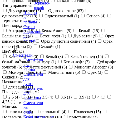
воронка-водоворот (
3
)
каскадный слив (
6
)
Зеркало-
Тип управления
шкаф
Двухзахватное (
5
)
Однозахватное (
63
)
Шкафы
однозахватные (
18
)
Однозахватный (
1
)
Сенсор (
4
)
и
термостатические (
1
)
пеналы
Цвет корпуса
Столы
Антрацит (
18
)
Белая Аляска (
9
)
Белый (
15
)
Стульчики
Белый глянец (
4
)
Бетон лофт (
1
)
Дуб ватан (
9
)
Орех
для
ванной
каньон коньяк (
5
)
Орех лучистый солнечный (
4
)
Орех
ноче тортона (
5
)
Секвойя (
1
)
Цвет фасада
Смесители
Белая Аляска (
6
)
Белый (
8
)
Белый глянец (
15
)
Смесители
белый матовый перламутр (
1
)
Бетон лофт (
2
)
Дуб крафт
для
золотой (
6
)
Латте фактурный (
5
)
Монолит Айсберг (
3
)
ванны
Монолит Дарк (
6
)
Монолит найт (
5
)
Орех (
3
)
Смесители
Секвойя (
2
)
для
Назначение
душа
для ванны (
1
)
Смеситель
Площадь ванной, м2
для
2,6 (
4
)
3 (
4
)
3,5 (
4
)
3,6 (
1
)
3,9 (
1
)
4 (
1
)
раковины
4,25 (
1
)
Смесители
Монтаж
на
напольная (
6
)
напольный (
4
)
Подвесная (
15
)
биде
Комплектующие
Подвесное (
1
)
подвесной (
10
)
пристенный (
2
)