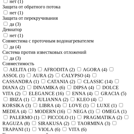
нет (
1
)
Защита от обратного потока
нет (
1
)
Защита от перекручивания
да (
3
)
Девиатор
нет (
1
)
Совместима с проточным водонагревателем
да (
4
)
Система против известковых отложений
да (
3
)
Совместимость
AELITA (
10
)
AFRODITA (
2
)
AGORA (
4
)
ASSOL (
1
)
AURA (
2
)
CALYPSO (
4
)
CASSANDRA (
1
)
CATANIA (
2
)
CLASSIC (
14
)
DIANA (
2
)
DINAMIKA (
6
)
DIPSA (
4
)
DOLCE
VITA (
2
)
ELEGANCE (
16
)
ENNA (
4
)
GRACIA (
5
)
IBIZA (
1
)
JULIANNA (
2
)
KLEO (
4
)
KORSIKA (
3
)
LIBRA (
4
)
LOVE (
1
)
LUXE (
1
)
MEDEA (
4
)
MODERN (
16
)
NEGA (
1
)
OMEGA (
1
)
PALERMO (
1
)
PICCOLO (
1
)
PRAGMATIKA (
2
)
RAGUZA (
8
)
SIRAKUSA (
2
)
TAORMINA (
3
)
TRAPANI (
1
)
VIOLA (
6
)
VITA (
6
)