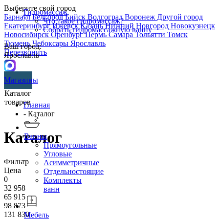
Выберите свой город
Гидромассаж
Барнаул
Белгород
Бийск
Волгоград
Воронеж
Другой город
Что такое гидромассаж?
Екатеринбург
Ижевск
Казань
Нижний Новгород
Новокузнецк
Собрать гидромассажную ванну
Новосибирск
Оренбург
Пермь
Самара
Тольятти
Томск
Тюмень
Чебоксары
Ярославль
Ваш город:
Перезвонить
Ярославль
Магазины
Каталог
товаров
Главная
- Каталог
Каталог
Ванны
Прямоугольные
Угловые
Фильтр
Асимметричные
Цена
Отдельностоящие
0
Комплекты
32 958
ванн
65 915
98 873
131 830
Мебель