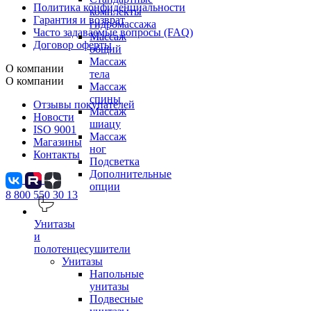
Политика конфиденциальности
комплекты
Гарантия и возврат
гидромассажа
Часто задаваемые вопросы (FAQ)
Массаж
Договор оферты
общий
Массаж
О компании
тела
О компании
Массаж
спины
Отзывы покупателей
Массаж
Новости
шиацу
ISO 9001
Массаж
Магазины
ног
Контакты
Подсветка
Дополнительные
опции
8 800 550 30 13
Унитазы
и
полотенцесушители
Унитазы
Напольные
унитазы
Подвесные