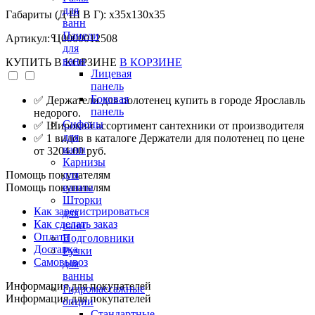
для
Габариты (Д Ш В Г): x35x130x35
ванн
Панели
Артикул: Ц0000012508
для
ванн
КУПИТЬ
В КОРЗИНЕ
В КОРЗИНЕ
Лицевая
панель
Боковая
✅ Держатели для полотенец купить в городе Ярославль
панель
недорого.
Сифоны
✅ Широкий ассортимент сантехники от производителя
для
✅ 1 видов в каталоге Держатели для полотенец по цене
ванн
от 3204.00 руб.
Карнизы
Помощь покупателям
для
Помощь покупателям
ванны
Шторки
Как зарегистрироваться
для
Как сделать заказ
ванн
Оплата
Подголовники
Доставка
Ручки
Самовывоз
для
ванны
Информация для покупателей
Гидромассажные
Информация для покупателей
опции
Стандартные