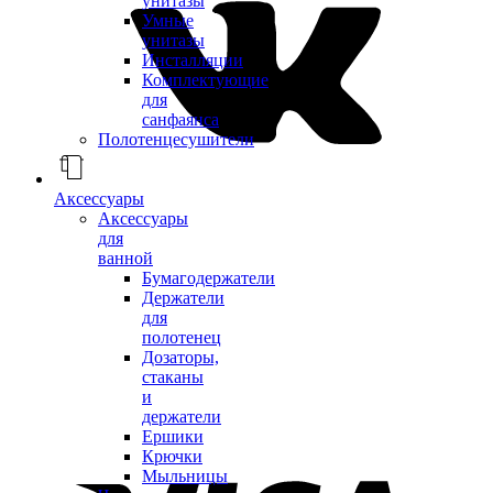
унитазы
Умные
унитазы
Инсталляции
Комплектующие
для
санфаянса
Полотенцесушители
Аксессуары
Аксессуары
для
ванной
Бумагодержатели
Держатели
для
полотенец
Дозаторы,
стаканы
и
держатели
Ершики
Крючки
Мыльницы