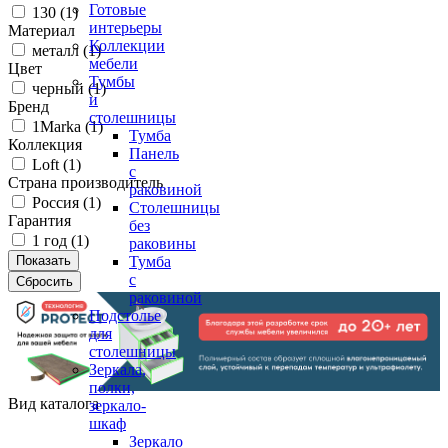
Готовые
130 (
1
)
интерьеры
Материал
Коллекции
металл (
1
)
мебели
Цвет
Тумбы
черный (
1
)
и
Бренд
столешницы
1Marka (
1
)
Тумба
Коллекция
Панель
Loft (
1
)
с
Страна производитель
раковиной
Россия (
1
)
Столешницы
Гарантия
без
1 год (
1
)
раковины
Тумба
с
раковиной
Подстолье
для
столешницы
Зеркала,
полки,
Вид каталога
зеркало-
шкаф
Зеркало