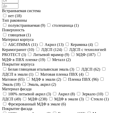
Встраиваемая система
нет (
18
)
Тип раковины
полувстраиваемая (
9
)
столешница (
1
)
Поверхность
глянцевая (
1
)
Материал корпуса
АБС/ПММА (
11
)
Акрил (
13
)
Керамика (
4
)
Керамогранит (
10
)
ЛДСП (
124
)
ЛДСП с технологией
PROTECT (
3
)
Литьевой мрамор (
9
)
МДФ (
187
)
МДФ в ПВХ пленке (
19
)
Металл (
2
)
Покрытие корпуса
Белая глянцевая итальянская эмаль (
3
)
ЛДСП (
62
)
ЛДСП в эмали (
1
)
Матовая пленка ПВХ (
4
)
Матовое (
65
)
МДФ в эмали (
2
)
Пленка ПВХ (
96
)
Эмаль (
18
)
Эмаль, акрил (
2
)
Материал фасада
100% литьевой акрил (
3
)
Акрил (
8
)
Зеркало (
10
)
ЛДСП (
49
)
МДФ (
238
)
МДФ в эмали (
3
)
Стекло (
1
)
Фрезерованный МДФ в эмале (
6
)
Покрытие фасада