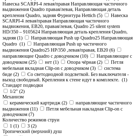
Навеска SCARPI-4 левая/правая Направляющая частичного
выдвижения Quadro правая/левая, Направляющая деталь
крепления Quadro, задняя Фурнитура Hettich (
5
)
Навеска
SCARPI-4 левая/правая Направляющая частичного
выдвижения, ЕВ20, правая/левая, Quadro 25 silent system
HD/350 – 9105624 Направляющая деталь крепления Quadro,
задняя (
1
)
Направляющая Push up Quadro25 Направляющая
Quadro (
1
)
Направляющая Push up частичного
выдвижения Quadro25 НР/350 ,левая/правая, ЕВ20 (
6
)
направляющие Quadro с доводчиком (
10
)
Направляющие с
доводчиком (
25
)
нет (
1
)
Опора чёрная (
2
)
Петля
мебельная вкладная Clip-on с доводчиком (
3
)
система
биде (
2
)
Со светодиодной подсветкой. Без выключателя -
выход свободный. Крепления к стене идут в комплекте. (
1
)
Стандарт подводки
1/2" (
2
)
Механизм
керамический картридж (
2
)
направляющие частичного
выдвижения (
11
)
Петля мебельная накладная Clip-on с
доводчиком (
7
)
Количество режимов струи
1 (
1
)
3 (
2
)
Тропический (верхний) душ