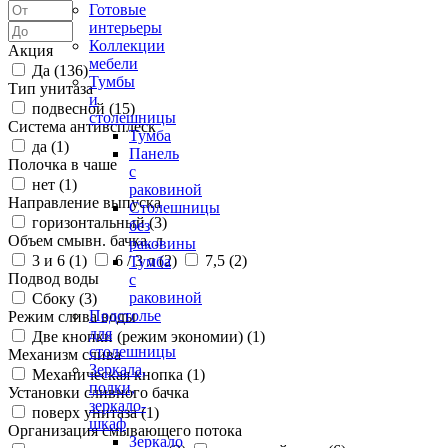
Готовые
интерьеры
Коллекции
Акция
мебели
Да (
136
)
Тумбы
Тип унитаза
и
подвесной (
15
)
столешницы
Система антивсплеск
Тумба
да (
1
)
Панель
Полочка в чаше
с
нет (
1
)
раковиной
Направление выпуска
Столешницы
горизонтальный (
3
)
без
Объем смывн. бачка, л
раковины
3 и 6 (
1
)
6 / 3 л (
2
)
7,5 (
2
)
Тумба
Подвод воды
с
раковиной
Сбоку (
3
)
Подстолье
Режим слива воды
для
Две кнопки (режим экономии) (
1
)
столешницы
Механизм слива
Зеркала,
Механическая кнопка (
1
)
полки,
Установки сливного бачка
зеркало-
поверх унитаза (
1
)
шкаф
Организация смывающего потока
Зеркало