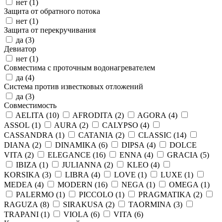
нет (
1
)
Защита от обратного потока
нет (
1
)
Защита от перекручивания
да (
3
)
Девиатор
нет (
1
)
Совместима с проточным водонагревателем
да (
4
)
Система против известковых отложений
да (
3
)
Совместимость
AELITA (
10
)
AFRODITA (
2
)
AGORA (
4
)
ASSOL (
1
)
AURA (
2
)
CALYPSO (
4
)
CASSANDRA (
1
)
CATANIA (
2
)
CLASSIC (
14
)
DIANA (
2
)
DINAMIKA (
6
)
DIPSA (
4
)
DOLCE
VITA (
2
)
ELEGANCE (
16
)
ENNA (
4
)
GRACIA (
5
)
IBIZA (
1
)
JULIANNA (
2
)
KLEO (
4
)
KORSIKA (
3
)
LIBRA (
4
)
LOVE (
1
)
LUXE (
1
)
MEDEA (
4
)
MODERN (
16
)
NEGA (
1
)
OMEGA (
1
)
PALERMO (
1
)
PICCOLO (
1
)
PRAGMATIKA (
2
)
RAGUZA (
8
)
SIRAKUSA (
2
)
TAORMINA (
3
)
TRAPANI (
1
)
VIOLA (
6
)
VITA (
6
)