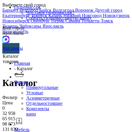
Выберите свой город
Гидромассаж
Барнаул
Белгород
Бийск
Волгоград
Воронеж
Другой город
Что такое гидромассаж?
Екатеринбург
Ижевск
Казань
Нижний Новгород
Новокузнецк
Собрать гидромассажную ванну
Новосибирск
Оренбург
Пермь
Самара
Тольятти
Томск
Тюмень
Чебоксары
Ярославль
Ваш город:
Перезвонить
Ярославль
Магазины
Каталог
товаров
Главная
- Каталог
Каталог
Ванны
Прямоугольные
Угловые
Фильтр
Асимметричные
Цена
Отдельностоящие
0
Комплекты
32 958
ванн
65 915
98 873
131 830
Мебель