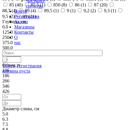
Чистящее
85 (
40
)
85,5 (
1
)
850 (
8
)
86 (
1
)
87 (
20
)
средство
88,7 (
4
)
89 (
4
)
89,5 (
1
)
9 (
1
)
9,2 (
2
)
9,3 (
1
)
Войти
Регистрация
9,5 (
2
)
90 (
21
)
Акции
Глубина, см
Магазины
0.0
Контакты
125.0
О
250.0
нас
375.0
500.0
Объем, л
Войти
Регистрация
106
корзина пуста
186
266
346
426
Диаметр слива, см
5.0
6.3
7.5
8.8