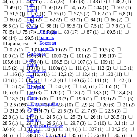
44,5 (
1
)
44,7 (
5
)
45 (
23
)
47 (
3
)
48 (
17
)
48,2 (
1
)
для
49 (
1
)
5 (
1
)
50 (
12
)
50,5 (
2
)
504 (
1
)
507 (
1
)
ванн
51,5 (
1
)
52 (
1
)
55 (
1
)
57,5 (
2
)
6,2 (
1
)
6,8 (
1
)
Панели
60 (
2
)
61 (
2
)
62 (
2
)
63 (
1
)
64 (
1
)
66 (
2
)
для
66,5 (
1
)
67 (
1
)
68 (
1
)
69,5 (
1
)
7,5 (
1
)
7,8 (
1
)
ванн
70 (
5
)
75 (
7
)
8,7 (
2
)
80 (
17
)
87 (
1
)
89,5 (
1
)
Лицевая
панель
90 (
14
)
99,5 (
1
)
Боковая
Ширина, см
панель
0,2 (
1
)
1,01 (
1
)
10 (
2
)
10,3 (
2
)
10,5 (
3
)
Сифоны
10,9 (
1
)
100 (
64
)
1000 (
2
)
101 (
2
)
105 (
10
)
для
105,6 (
1
)
106 (
4
)
106,5 (
3
)
107 (
1
)
109 (
1
)
ванн
11,5 (
2
)
110 (
8
)
1100а (
1
)
111 (
1
)
112 (
2
)
113 (
1
)
Карнизы
116 (
1
)
116,5 (
1
)
12,2 (
2
)
12,4 (
1
)
120 (
11
)
для
134 (
1
)
135 (
2
)
14,2 (
4
)
140 (
6
)
141 (
1
)
142 (
1
)
ванны
15 (
2
)
15,9 (
1
)
150 (
10
)
152,5 (
1
)
155 (
1
)
Шторки
16,5 (
3
)
17,9 (
3
)
170 (
2
)
18 (
2
)
18,3 (
1
)
18,4 (
3
)
для
ванн
18,5 (
1
)
180 (
6
)
19 (
3
)
19,6 (
1
)
19,9 (
2
)
2 (
5
)
Подголовники
2,5 (
108
)
2,7 (
2
)
2,8 (
10
)
2,9 (
4
)
20 (
6
)
21 (
2
)
Ручки
21,2 (
6
)
21,4 (
7
)
21,5 (
3
)
21,7 (
5
)
22,5 (
3
)
для
22,8 (
1
)
24 (
1
)
24,5 (
1
)
25 (
3
)
26 (
1
)
28,5 (
1
)
ванны
28.5 (
1
)
29 (
1
)
29,6 (
1
)
29,7 (
3
)
3 (
10
)
3,1 (
1
)
Гидромассажные
3,6 (
6
)
3,8 (
1
)
30 (
9
)
31,4 (
1
)
327 (
1
)
34,2 (
5
)
опции
34,5 (
1
)
348 (
1
)
35 (
20
)
355 (
1
)
36 (
8
)
36,5 (
11
)
Стандартные