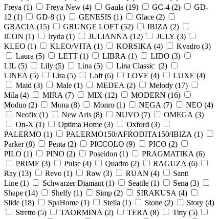
Freya (
1
)
Freya New (
4
)
Gaula (
19
)
GC-4 (
2
)
GD-
12 (
1
)
GD-8 (
1
)
GENESIS (
1
)
Glace (
2
)
GRACIA (
15
)
GRUNGE LOFT (
52
)
IBIZA (
2
)
ICON (
1
)
Iryda (
1
)
JULIANNA (
12
)
JULY (
3
)
KLEO (
1
)
KLEO/VITA (
1
)
KORSIKA (
4
)
Kvadro (
3
)
Laura (
5
)
LETT (
1
)
LIBRA (
1
)
LIDO (
3
)
LIL (
5
)
Lily (
5
)
Lina (
5
)
Lina Classic (
2
)
LINEA (
5
)
Lira (
5
)
Loft (
6
)
LOVE (
4
)
LUXE (
4
)
Maid (
3
)
Male (
1
)
MEDEA (
2
)
Melody (
17
)
Mila (
4
)
MIRA (
7
)
MIX (
12
)
MODERN (
16
)
Moduo (
2
)
Mona (
8
)
Monro (
1
)
NEGA (
7
)
NEO (
4
)
Neofix (
1
)
New Aris (
8
)
NUVO (
7
)
OMEGA (
3
)
On-X (
1
)
Optima Home (
3
)
Oxford (
3
)
PALERMO (
1
)
PALERMO150/AFRODITA150/IBIZA (
1
)
Parker (
8
)
Penta (
2
)
PICCOLO (
9
)
PICO (
2
)
PILO (
1
)
PINO (
2
)
Poseidon (
1
)
PRAGMATIKA (
6
)
PRIME (
3
)
Pulse (
4
)
Quadro (
2
)
RAGUZA (
6
)
Ray (
13
)
Revo (
1
)
Row (
3
)
RUAN (
4
)
Santi
Line (
1
)
Schwarzer Diamant (
1
)
Seattle (
1
)
Sena (
3
)
Shape (
14
)
Shelfy (
1
)
Simp (
2
)
SIRAKUSA (
4
)
Slide (
18
)
SpaHome (
1
)
Stella (
1
)
Stone (
2
)
Story (
4
)
Stretto (
5
)
TAORMINA (
2
)
TERA (
8
)
Tiny (
5
)