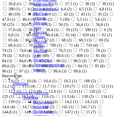
36,8 (
1
)
360 (
1
)
37 (
3
)
37,5 (
1
)
38 (
3
)
39 (
11
)
комплекты
390 (
1
)
4 (
2
)
4,2 (
1
)
4,4 (
2
)
4,5 (
12
)
4,8 (
11
)
гидромассажа
Массаж
40 (
19
)
41 (
2
)
410 (
1
)
42 (
2
)
43 (
1
)
45 (
2
)
общий
47,9 (
1
)
48,4 (
1
)
49 (
2
)
5 (
30
)
5,5 (
1
)
5,6 (
2
)
Массаж
50 (
25
)
50,6 (
1
)
55 (
3
)
56 (
5
)
56,4 (
1
)
56,6 (
1
)
тела
57,6 (
4
)
58 (
4
)
58,4 (
1
)
59 (
15
)
590 (
1
)
6 (
3
)
Массаж
6,8 (
1
)
60 (
94
)
60,4 (
4
)
61 (
4
)
610 (
4
)
62 (
1
)
спины
65 (
4
)
66 (
10
)
67 (
2
)
68 (
2
)
68,5 (
3
)
69 (
5
)
Массаж
69,4 (
1
)
70 (
120
)
700 (
1
)
71 (
4
)
710 (
4
)
шиацу
74 (
2
)
74,6 (
4
)
75 (
62
)
76,5 (
1
)
77 (
3
)
78 (
2
)
Массаж
79 (
4
)
8,9 (
1
)
80 (
80
)
80,6 (
1
)
800 (
1
)
81 (
6
)
ног
Подсветка
84 (
3
)
84,6 (
1
)
85 (
3
)
86 (
1
)
86,5 (
2
)
87 (
2
)
Дополнительные
89,6 (
5
)
90 (
49
)
900 (
1
)
93 (
1
)
94 (
5
)
95 (
6
)
опции
96 (
1
)
97 (
1
)
99 (
3
)
99,4 (
3
)
99,6 (
1
)
Высота, см
1,6 (
2
)
10 (
4
)
10,4 (
1
)
10,5 (
1
)
100 (
5
)
Унитазы
11,2 (
2
)
11,5 (
4
)
11,7 (
1
)
110 (
7
)
115 (
2
)
12 (
11
)
и
12,1 (
1
)
12,5 (
9
)
12,6 (
1
)
12,9 (
1
)
120 (
2
)
полотенцесушители
125 (
1
)
13,5 (
4
)
13,6 (
5
)
13.3 (
4
)
130 (
2
)
134 (
1
)
Унитазы
139 (
1
)
14 (
1
)
14,1 (
2
)
14,2 (
1
)
14,3 (
2
)
Напольные
14,6 (
4
)
14,7 (
2
)
140 (
2
)
141 (
1
)
141,7 (
1
)
унитазы
Подвесные
144,8 (
1
)
145 (
1
)
1468 (
1
)
1472 (
1
)
15 (
7
)