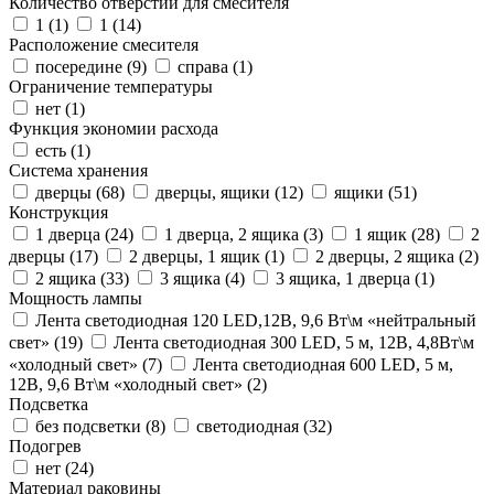
Количество отверстий для смесителя
1 (
1
)
1 (
14
)
Расположение смесителя
посередине (
9
)
справа (
1
)
Ограничение температуры
нет (
1
)
Функция экономии расхода
есть (
1
)
Система хранения
дверцы (
68
)
дверцы, ящики (
12
)
ящики (
51
)
Конструкция
1 дверца (
24
)
1 дверца, 2 ящика (
3
)
1 ящик (
28
)
2
дверцы (
17
)
2 дверцы, 1 ящик (
1
)
2 дверцы, 2 ящика (
2
)
2 ящика (
33
)
3 ящика (
4
)
3 ящика, 1 дверца (
1
)
Мощность лампы
Лента светодиодная 120 LED,12В, 9,6 Вт\м «нейтральный
свет» (
19
)
Лента светодиодная 300 LED, 5 м, 12В, 4,8Вт\м
«холодный свет» (
7
)
Лента светодиодная 600 LED, 5 м,
12В, 9,6 Вт\м «холодный свет» (
2
)
Подсветка
без подсветки (
8
)
светодиодная (
32
)
Подогрев
нет (
24
)
Материал раковины