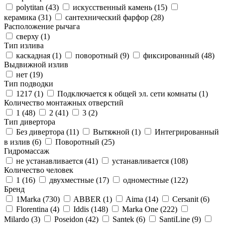
polytitan (
43
)
искусственный камень (
15
)
керамика (
31
)
сантехнический фарфор (
28
)
Расположение рычага
сверху (
1
)
Тип излива
каскадная (
1
)
поворотный (
9
)
фиксированный (
48
)
Выдвижной излив
нет (
19
)
Тип подводки
1217 (
1
)
Подключается к общей эл. сети комнаты (
1
)
Количество монтажных отверстий
1 (
48
)
2 (
41
)
3 (
2
)
Тип дивертора
Без дивертора (
11
)
Вытяжной (
1
)
Интегрированный
в излив (
6
)
Поворотный (
25
)
Гидромассаж
не устанавливается (
41
)
устанавливается (
108
)
Количество человек
1 (
16
)
двухместные (
17
)
одноместные (
122
)
Бренд
1Marka (
730
)
ABBER (
1
)
Aima (
14
)
Cersanit (
6
)
Florentina (
4
)
Iddis (
148
)
Marka One (
222
)
Milardo (
3
)
Poseidon (
42
)
Santek (
6
)
SantiLine (
9
)