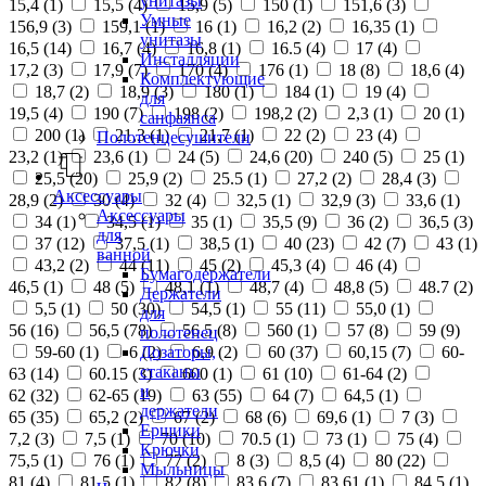
унитазы
15,4 (
1
)
15,5 (
4
)
15,9 (
5
)
150 (
1
)
151,6 (
3
)
Умные
156,9 (
3
)
159,1 (
1
)
16 (
1
)
16,2 (
2
)
16,35 (
1
)
унитазы
16,5 (
14
)
16,7 (
4
)
16,8 (
1
)
16.5 (
4
)
17 (
4
)
Инсталляции
17,2 (
3
)
17,9 (
7
)
170 (
4
)
176 (
1
)
18 (
8
)
18,6 (
4
)
Комплектующие
18,7 (
2
)
18,9 (
3
)
180 (
1
)
184 (
1
)
19 (
4
)
для
19,5 (
4
)
190 (
7
)
198 (
2
)
198,2 (
2
)
2,3 (
1
)
20 (
1
)
санфаянса
200 (
1
)
21,3 (
1
)
21,7 (
1
)
22 (
2
)
23 (
4
)
Полотенцесушители
23,2 (
1
)
23,6 (
1
)
24 (
5
)
24,6 (
20
)
240 (
5
)
25 (
1
)
25,5 (
20
)
25,9 (
2
)
25.5 (
1
)
27,2 (
2
)
28,4 (
3
)
Аксессуары
28,9 (
2
)
30 (
4
)
32 (
4
)
32,5 (
1
)
32,9 (
3
)
33,6 (
1
)
Аксессуары
34 (
1
)
34,5 (
1
)
35 (
1
)
35,5 (
9
)
36 (
2
)
36,5 (
3
)
для
37 (
12
)
37,5 (
1
)
38,5 (
1
)
40 (
23
)
42 (
7
)
43 (
1
)
ванной
43,2 (
2
)
44 (
11
)
45 (
2
)
45,3 (
4
)
46 (
4
)
Бумагодержатели
46,5 (
1
)
48 (
5
)
48,1 (
1
)
48,7 (
4
)
48,8 (
5
)
48.7 (
2
)
Держатели
5,5 (
1
)
50 (
30
)
54,5 (
1
)
55 (
11
)
55,0 (
1
)
для
56 (
16
)
56,5 (
78
)
56.5 (
8
)
560 (
1
)
57 (
8
)
59 (
9
)
полотенец
Дозаторы,
59-60 (
1
)
6 (
2
)
6,9 (
2
)
60 (
37
)
60,15 (
7
)
60-
стаканы
63 (
14
)
60.15 (
3
)
600 (
1
)
61 (
10
)
61-64 (
2
)
и
62 (
32
)
62-65 (
19
)
63 (
55
)
64 (
7
)
64,5 (
1
)
держатели
65 (
35
)
65,2 (
2
)
67 (
2
)
68 (
6
)
69,6 (
1
)
7 (
3
)
Ершики
7,2 (
3
)
7,5 (
1
)
70 (
10
)
70.5 (
1
)
73 (
1
)
75 (
4
)
Крючки
75,5 (
1
)
76 (
1
)
77 (
2
)
8 (
3
)
8,5 (
4
)
80 (
22
)
Мыльницы
81 (
4
)
81,5 (
1
)
82 (
8
)
83,6 (
7
)
83,61 (
1
)
84,5 (
1
)