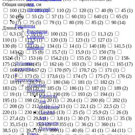
для
Общая ширина, см
смесителей
100 (
12
)
105 (
3
)
110 (
2
)
120 (
1
)
40 (
9
)
45 (
1
)
50 (
15
)
55 (
2
)
57 (
1
)
60 (
31
)
640 (
1
)
65 (
5
)
70 (
7
)
75 (
5
)
79 (
1
)
80 (
19
)
85 (
2
)
90 (
14
)
Раковины
Длина, см
Раковины
0,3 (
3
)
10 (
3
)
100 (
12
)
105 (
1
)
11,3 (
2
)
Сифоны
110 (
1
)
113,5 (
1
)
120 (
13
)
123 (
1
)
127 (
1
)
для
130 (
8
)
133 (
2
)
134 (
1
)
14 (
1
)
140 (
18
)
141,5 (
1
)
раковин
143 (
2
)
15 (
8
)
15,7 (
1
)
15,9 (
1
)
150 (
73
)
152,5 (
1
)
153 (
4
)
154,2 (
1
)
155 (
5
)
158 (
1
)
158-
Душевые
175 (
2
)
160 (
45
)
162 (
4
)
163 (
3
)
164 (
1
)
165 (
17
)
поддоны
166 (
2
)
167 (
2
)
170 (
97
)
170,7 (
2
)
171 (
1
)
и
172 (
1
)
173 (
5
)
173,6 (
1
)
174 (
7
)
175 (
7
)
176 (
2
)
перегородки
18 (
1
)
18,7 (
1
)
180 (
34
)
181 (
1
)
182 (
2
)
Душевые
183 (
2
)
184 (
3
)
185 (
3
)
186 (
1
)
187 (
1
)
189 (
2
)
поддоны
19 (
1
)
19,8 (
1
)
190 (
19
)
193 (
2
)
194 (
1
)
Карнизы
195 (
1
)
198 (
2
)
20 (
1
)
20,4 (
1
)
200 (
6
)
202 (
1
)
для
208 (
2
)
212,5 (
1
)
213 (
1
)
22,1 (
2
)
22,5 (
2
)
поддонов
220 (
1
)
230 (
1
)
24,5 (
13
)
25 (
5
)
25,9 (
2
)
26 (
3
)
Панели
для
27,4 (
2
)
29,5 (
1
)
3,8 (
1
)
30 (
7
)
335 (
1
)
35 (
3
)
поддонов
35,15 (
1
)
35,5 (
2
)
355 (
1
)
36 (
2
)
360 (
1
)
Поддоны
38,5 (
1
)
39,2 (
1
)
390 (
1
)
40 (
6
)
41 (
1
)
44 (
11
)
Рамы