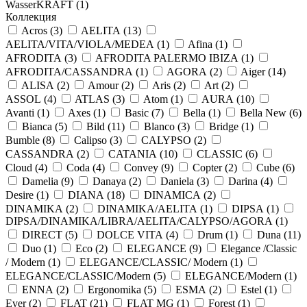
WasserKRAFT (
1
)
Коллекция
Acros (
3
)
AELITA (
13
)
AELITA/VITA/VIOLA/MEDEA (
1
)
Afina (
1
)
AFRODITA (
3
)
AFRODITA PALERMO IBIZA (
1
)
AFRODITA/CASSANDRA (
1
)
AGORA (
2
)
Aiger (
14
)
ALISA (
2
)
Amour (
2
)
Aris (
2
)
Art (
2
)
ASSOL (
4
)
ATLAS (
3
)
Atom (
1
)
AURA (
10
)
Avanti (
1
)
Axes (
1
)
Basic (
7
)
Bella (
1
)
Bella New (
6
)
Bianca (
5
)
Bild (
11
)
Blanco (
3
)
Bridge (
1
)
Bumble (
8
)
Calipso (
3
)
CALYPSO (
2
)
CASSANDRA (
2
)
CATANIA (
10
)
CLASSIC (
6
)
Cloud (
4
)
Coda (
4
)
Convey (
9
)
Copter (
2
)
Cube (
6
)
Damelia (
9
)
Danaya (
2
)
Daniela (
3
)
Darina (
4
)
Desire (
1
)
DIANA (
18
)
DINAMICA (
2
)
DINAMIKA (
2
)
DINAMIKA/AELITA (
1
)
DIPSA (
1
)
DIPSA/DINAMIKA/LIBRA/AELITA/CALYPSO/AGORA (
1
)
DIRECT (
5
)
DOLCE VITA (
4
)
Drum (
1
)
Duna (
11
)
Duo (
1
)
Eco (
2
)
ELEGANCE (
9
)
Elegance /Classic
/ Modern (
1
)
ELEGANCE/CLASSIC/ Modern (
1
)
ELEGANCE/CLASSIC/Modern (
5
)
ELEGANCE/Modern (
1
)
ENNA (
2
)
Ergonomika (
5
)
ESMA (
2
)
Estel (
1
)
Ever (
2
)
FLAT (
21
)
FLAT MG (
1
)
Forest (
1
)