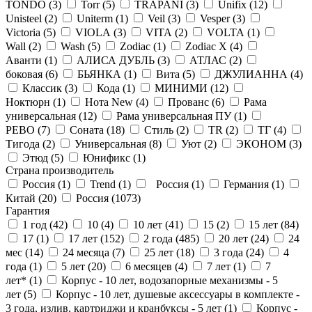
TONDO (
3
)
Torr (
5
)
TRAPANI (
3
)
Unifix (
12
)
Unisteel (
2
)
Uniterm (
1
)
Veil (
3
)
Vesper (
3
)
Victoria (
5
)
VIOLA (
3
)
VITA (
2
)
VOLTA (
1
)
Wall (
2
)
Wash (
5
)
Zodiac (
1
)
Zodiac X (
4
)
Аванти (
1
)
АЛИСА ДУБЛЬ (
3
)
АТЛАС (
2
)
боковая (
6
)
БЬЯНКА (
1
)
Вита (
5
)
ДЖУЛИАННА (
4
)
Классик (
3
)
Кода (
1
)
МИНИМИ (
12
)
Ноктюрн (
1
)
Нота New (
4
)
Прованс (
6
)
Рама
универсальная (
12
)
Рама универсальная ПУ (
1
)
РЕВО (
7
)
Соната (
18
)
Стиль (
2
)
ТR (
2
)
ТГ (
4
)
Тигода (
2
)
Универсальная (
8
)
Уют (
2
)
ЭКОНОМ (
3
)
Этюд (
5
)
Юнификс (
1
)
Страна производитель
Россия (
1
)
Trend (
1
)
Россия (
1
)
Германия (
1
)
Китай (
20
)
Россия (
1073
)
Гарантия
1 год (
42
)
10 (
4
)
10 лет (
41
)
15 (
2
)
15 лет (
84
)
17 (
1
)
17 лет (
152
)
2 года (
485
)
20 лет (
24
)
24
мес (
14
)
24 месяца (
7
)
25 лет (
18
)
3 года (
24
)
4
года (
1
)
5 лет (
20
)
6 месяцев (
4
)
7 лет (
1
)
7
лет* (
1
)
Корпус - 10 лет, водозапорные механизмы - 5
лет (
5
)
Корпус - 10 лет, душевые аксессуары в комплекте -
3 года, излив, картриджи и кранбуксы - 5 лет (
1
)
Корпус -