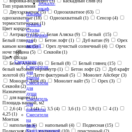
воронка-водоворот (
3
)
каскадный слив (
6
)
Зеркало-
Тип управления
шкаф
Двухзахватное (
5
)
Однозахватное (
63
)
Шкафы
однозахватные (
18
)
Однозахватный (
1
)
Сенсор (
4
)
и
термостатические (
1
)
пеналы
Цвет корпуса
Столы
Антрацит (
18
)
Белая Аляска (
9
)
Белый (
15
)
Стульчики
Белый глянец (
4
)
Бетон лофт (
1
)
Дуб ватан (
9
)
Орех
для
ванной
каньон коньяк (
5
)
Орех лучистый солнечный (
4
)
Орех
ноче тортона (
5
)
Секвойя (
1
)
Цвет фасада
Смесители
Белая Аляска (
6
)
Белый (
8
)
Белый глянец (
15
)
Смесители
белый матовый перламутр (
1
)
Бетон лофт (
2
)
Дуб крафт
для
золотой (
6
)
Латте фактурный (
5
)
Монолит Айсберг (
3
)
ванны
Монолит Дарк (
6
)
Монолит найт (
5
)
Орех (
3
)
Смесители
Секвойя (
2
)
для
Назначение
душа
для ванны (
1
)
Смеситель
Площадь ванной, м2
для
2,6 (
4
)
3 (
4
)
3,5 (
4
)
3,6 (
1
)
3,9 (
1
)
4 (
1
)
раковины
4,25 (
1
)
Смесители
Монтаж
на
напольная (
6
)
напольный (
4
)
Подвесная (
15
)
биде
Комплектующие
Подвесное (
1
)
подвесной (
10
)
пристенный (
2
)