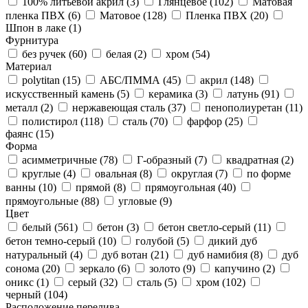
100% литьевой акрил (
3
)
Глянцевое (
102
)
Матовая
пленка ПВХ (
6
)
Матовое (
128
)
Пленка ПВХ (
20
)
Шпон в лаке (
1
)
Фурнитура
без ручек (
60
)
белая (
2
)
хром (
54
)
Материал
polytitan (
15
)
АБС/ПММА (
45
)
акрил (
148
)
искусственный камень (
5
)
керамика (
3
)
латунь (
91
)
металл (
2
)
нержавеющая сталь (
37
)
пенополиуретан (
11
)
полистирол (
118
)
сталь (
70
)
фарфор (
25
)
фаянс (
15
)
Форма
асимметричные (
78
)
Г-образный (
7
)
квадратная (
2
)
круглые (
4
)
овальная (
8
)
округлая (
7
)
по форме
ванны (
10
)
прямой (
8
)
прямоугольная (
40
)
прямоугольные (
88
)
угловые (
9
)
Цвет
белый (
561
)
бетон (
3
)
бетон светло-серый (
11
)
бетон темно-серый (
10
)
голубой (
5
)
дикий дуб
натуральный (
4
)
дуб вотан (
21
)
дуб намибия (
8
)
дуб
сонома (
20
)
зеркало (
6
)
золото (
9
)
капучино (
2
)
оникс (
1
)
серый (
32
)
сталь (
5
)
хром (
102
)
черный (
104
)
Расположение перелива