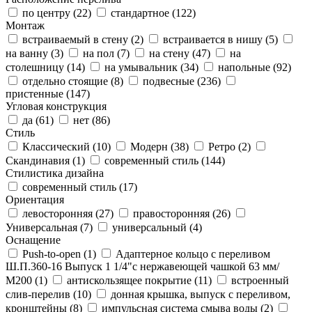
по центру (
22
)
стандартное (
122
)
Монтаж
встраиваемый в стену (
2
)
встраивается в нишу (
5
)
на ванну (
3
)
на пол (
7
)
на стену (
47
)
на
столешницу (
14
)
на умывальник (
34
)
напольные (
92
)
отдельно стоящие (
8
)
подвесные (
236
)
пристенные (
147
)
Угловая конструкция
да (
61
)
нет (
86
)
Стиль
Классический (
10
)
Модерн (
38
)
Ретро (
2
)
Скандинавия (
1
)
современный стиль (
144
)
Стилистика дизайна
современный стиль (
17
)
Ориентация
левосторонняя (
27
)
правосторонняя (
26
)
Универсальная (
7
)
универсальный (
4
)
Оснащение
Push-to-open (
1
)
Адаптерное кольцо с переливом
Ш.П.360-16 Выпуск 1 1/4"с нержавеющей чашкой 63 мм/
М200 (
1
)
антискользящее покрытие (
11
)
встроенный
слив-перелив (
10
)
донная крышка, выпуск с переливом,
кронштейны (
8
)
импульсная система смыва воды (
2
)