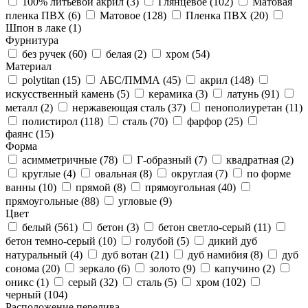
100% литьевой акрил (
3
)
Глянцевое (
102
)
Матовая
пленка ПВХ (
6
)
Матовое (
128
)
Пленка ПВХ (
20
)
Шпон в лаке (
1
)
Фурнитура
без ручек (
60
)
белая (
2
)
хром (
54
)
Материал
polytitan (
15
)
АБС/ПММА (
45
)
акрил (
148
)
искусственный камень (
5
)
керамика (
3
)
латунь (
91
)
металл (
2
)
нержавеющая сталь (
37
)
пенополиуретан (
11
)
полистирол (
118
)
сталь (
70
)
фарфор (
25
)
фаянс (
15
)
Форма
асимметричные (
78
)
Г-образный (
7
)
квадратная (
2
)
круглые (
4
)
овальная (
8
)
округлая (
7
)
по форме
ванны (
10
)
прямой (
8
)
прямоугольная (
40
)
прямоугольные (
88
)
угловые (
9
)
Цвет
белый (
561
)
бетон (
3
)
бетон светло-серый (
11
)
бетон темно-серый (
10
)
голубой (
5
)
дикий дуб
натуральный (
4
)
дуб вотан (
21
)
дуб намибия (
8
)
дуб
сонома (
20
)
зеркало (
6
)
золото (
9
)
капучино (
2
)
оникс (
1
)
серый (
32
)
сталь (
5
)
хром (
102
)
черный (
104
)
Расположение перелива