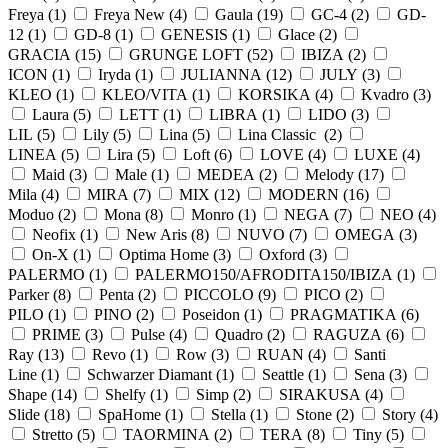
Freya (
1
)
Freya New (
4
)
Gaula (
19
)
GC-4 (
2
)
GD-
12 (
1
)
GD-8 (
1
)
GENESIS (
1
)
Glace (
2
)
GRACIA (
15
)
GRUNGE LOFT (
52
)
IBIZA (
2
)
ICON (
1
)
Iryda (
1
)
JULIANNA (
12
)
JULY (
3
)
KLEO (
1
)
KLEO/VITA (
1
)
KORSIKA (
4
)
Kvadro (
3
)
Laura (
5
)
LETT (
1
)
LIBRA (
1
)
LIDO (
3
)
LIL (
5
)
Lily (
5
)
Lina (
5
)
Lina Classic (
2
)
LINEA (
5
)
Lira (
5
)
Loft (
6
)
LOVE (
4
)
LUXE (
4
)
Maid (
3
)
Male (
1
)
MEDEA (
2
)
Melody (
17
)
Mila (
4
)
MIRA (
7
)
MIX (
12
)
MODERN (
16
)
Moduo (
2
)
Mona (
8
)
Monro (
1
)
NEGA (
7
)
NEO (
4
)
Neofix (
1
)
New Aris (
8
)
NUVO (
7
)
OMEGA (
3
)
On-X (
1
)
Optima Home (
3
)
Oxford (
3
)
PALERMO (
1
)
PALERMO150/AFRODITA150/IBIZA (
1
)
Parker (
8
)
Penta (
2
)
PICCOLO (
9
)
PICO (
2
)
PILO (
1
)
PINO (
2
)
Poseidon (
1
)
PRAGMATIKA (
6
)
PRIME (
3
)
Pulse (
4
)
Quadro (
2
)
RAGUZA (
6
)
Ray (
13
)
Revo (
1
)
Row (
3
)
RUAN (
4
)
Santi
Line (
1
)
Schwarzer Diamant (
1
)
Seattle (
1
)
Sena (
3
)
Shape (
14
)
Shelfy (
1
)
Simp (
2
)
SIRAKUSA (
4
)
Slide (
18
)
SpaHome (
1
)
Stella (
1
)
Stone (
2
)
Story (
4
)
Stretto (
5
)
TAORMINA (
2
)
TERA (
8
)
Tiny (
5
)