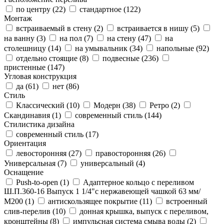
по центру (
22
)
стандартное (
122
)
Монтаж
встраиваемый в стену (
2
)
встраивается в нишу (
5
)
на ванну (
3
)
на пол (
7
)
на стену (
47
)
на
столешницу (
14
)
на умывальник (
34
)
напольные (
92
)
отдельно стоящие (
8
)
подвесные (
236
)
пристенные (
147
)
Угловая конструкция
да (
61
)
нет (
86
)
Стиль
Классический (
10
)
Модерн (
38
)
Ретро (
2
)
Скандинавия (
1
)
современный стиль (
144
)
Стилистика дизайна
современный стиль (
17
)
Ориентация
левосторонняя (
27
)
правосторонняя (
26
)
Универсальная (
7
)
универсальный (
4
)
Оснащение
Push-to-open (
1
)
Адаптерное кольцо с переливом
Ш.П.360-16 Выпуск 1 1/4"с нержавеющей чашкой 63 мм/
М200 (
1
)
антискользящее покрытие (
11
)
встроенный
слив-перелив (
10
)
донная крышка, выпуск с переливом,
кронштейны (
8
)
импульсная система смыва воды (
2
)