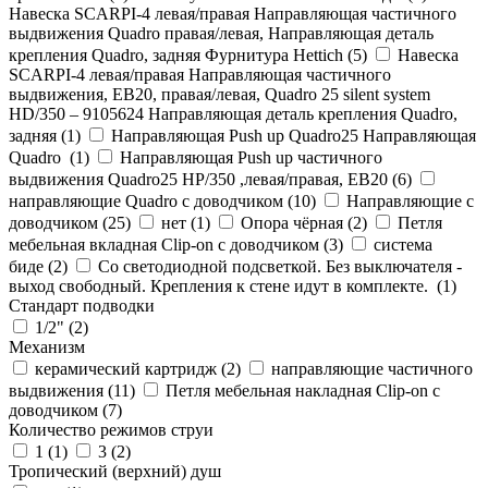
Навеска SCARPI-4 левая/правая Направляющая частичного
выдвижения Quadro правая/левая, Направляющая деталь
крепления Quadro, задняя Фурнитура Hettich (
5
)
Навеска
SCARPI-4 левая/правая Направляющая частичного
выдвижения, ЕВ20, правая/левая, Quadro 25 silent system
HD/350 – 9105624 Направляющая деталь крепления Quadro,
задняя (
1
)
Направляющая Push up Quadro25 Направляющая
Quadro (
1
)
Направляющая Push up частичного
выдвижения Quadro25 НР/350 ,левая/правая, ЕВ20 (
6
)
направляющие Quadro с доводчиком (
10
)
Направляющие с
доводчиком (
25
)
нет (
1
)
Опора чёрная (
2
)
Петля
мебельная вкладная Clip-on с доводчиком (
3
)
система
биде (
2
)
Со светодиодной подсветкой. Без выключателя -
выход свободный. Крепления к стене идут в комплекте. (
1
)
Стандарт подводки
1/2" (
2
)
Механизм
керамический картридж (
2
)
направляющие частичного
выдвижения (
11
)
Петля мебельная накладная Clip-on с
доводчиком (
7
)
Количество режимов струи
1 (
1
)
3 (
2
)
Тропический (верхний) душ