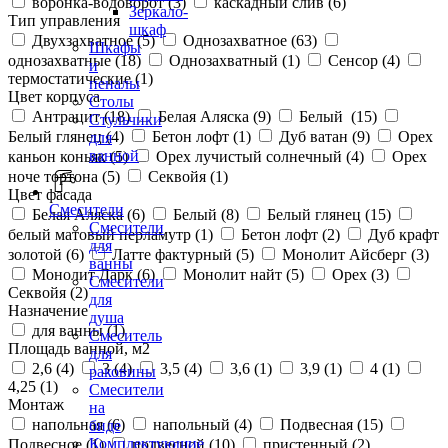
воронка-водоворот (
3
)
каскадный слив (
6
)
Зеркало-
Тип управления
шкаф
Двухзахватное (
5
)
Однозахватное (
63
)
Шкафы
однозахватные (
18
)
Однозахватный (
1
)
Сенсор (
4
)
и
термостатические (
1
)
пеналы
Цвет корпуса
Столы
Антрацит (
18
)
Белая Аляска (
9
)
Белый (
15
)
Стульчики
Белый глянец (
4
)
Бетон лофт (
1
)
Дуб ватан (
9
)
Орех
для
ванной
каньон коньяк (
5
)
Орех лучистый солнечный (
4
)
Орех
ноче тортона (
5
)
Секвойя (
1
)
Цвет фасада
Смесители
Белая Аляска (
6
)
Белый (
8
)
Белый глянец (
15
)
Смесители
белый матовый перламутр (
1
)
Бетон лофт (
2
)
Дуб крафт
для
золотой (
6
)
Латте фактурный (
5
)
Монолит Айсберг (
3
)
ванны
Монолит Дарк (
6
)
Монолит найт (
5
)
Орех (
3
)
Смесители
Секвойя (
2
)
для
Назначение
душа
для ванны (
1
)
Смеситель
Площадь ванной, м2
для
2,6 (
4
)
3 (
4
)
3,5 (
4
)
3,6 (
1
)
3,9 (
1
)
4 (
1
)
раковины
4,25 (
1
)
Смесители
Монтаж
на
напольная (
6
)
напольный (
4
)
Подвесная (
15
)
биде
Комплектующие
Подвесное (
1
)
подвесной (
10
)
пристенный (
2
)