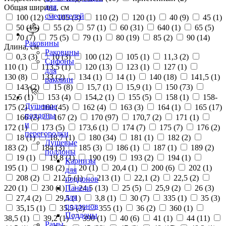
для
Общая ширина, см
смесителей
100 (
12
)
105 (
3
)
110 (
2
)
120 (
1
)
40 (
9
)
45 (
1
)
50 (
15
)
55 (
2
)
57 (
1
)
60 (
31
)
640 (
1
)
65 (
5
)
70 (
7
)
75 (
5
)
79 (
1
)
80 (
19
)
85 (
2
)
90 (
14
)
Раковины
Длина, см
Раковины
0,3 (
3
)
10 (
3
)
100 (
12
)
105 (
1
)
11,3 (
2
)
Сифоны
110 (
1
)
113,5 (
1
)
120 (
13
)
123 (
1
)
127 (
1
)
для
130 (
8
)
133 (
2
)
134 (
1
)
14 (
1
)
140 (
18
)
141,5 (
1
)
раковин
143 (
2
)
15 (
8
)
15,7 (
1
)
15,9 (
1
)
150 (
73
)
152,5 (
1
)
153 (
4
)
154,2 (
1
)
155 (
5
)
158 (
1
)
158-
Душевые
175 (
2
)
160 (
45
)
162 (
4
)
163 (
3
)
164 (
1
)
165 (
17
)
поддоны
166 (
2
)
167 (
2
)
170 (
97
)
170,7 (
2
)
171 (
1
)
и
172 (
1
)
173 (
5
)
173,6 (
1
)
174 (
7
)
175 (
7
)
176 (
2
)
перегородки
18 (
1
)
18,7 (
1
)
180 (
34
)
181 (
1
)
182 (
2
)
Душевые
183 (
2
)
184 (
3
)
185 (
3
)
186 (
1
)
187 (
1
)
189 (
2
)
поддоны
19 (
1
)
19,8 (
1
)
190 (
19
)
193 (
2
)
194 (
1
)
Карнизы
195 (
1
)
198 (
2
)
20 (
1
)
20,4 (
1
)
200 (
6
)
202 (
1
)
для
208 (
2
)
212,5 (
1
)
213 (
1
)
22,1 (
2
)
22,5 (
2
)
поддонов
220 (
1
)
230 (
1
)
24,5 (
13
)
25 (
5
)
25,9 (
2
)
26 (
3
)
Панели
для
27,4 (
2
)
29,5 (
1
)
3,8 (
1
)
30 (
7
)
335 (
1
)
35 (
3
)
поддонов
35,15 (
1
)
35,5 (
2
)
355 (
1
)
36 (
2
)
360 (
1
)
Поддоны
38,5 (
1
)
39,2 (
1
)
390 (
1
)
40 (
6
)
41 (
1
)
44 (
11
)
Рамы