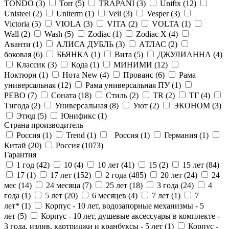
TONDO (
3
)
Torr (
5
)
TRAPANI (
3
)
Unifix (
12
)
Unisteel (
2
)
Uniterm (
1
)
Veil (
3
)
Vesper (
3
)
Victoria (
5
)
VIOLA (
3
)
VITA (
2
)
VOLTA (
1
)
Wall (
2
)
Wash (
5
)
Zodiac (
1
)
Zodiac X (
4
)
Аванти (
1
)
АЛИСА ДУБЛЬ (
3
)
АТЛАС (
2
)
боковая (
6
)
БЬЯНКА (
1
)
Вита (
5
)
ДЖУЛИАННА (
4
)
Классик (
3
)
Кода (
1
)
МИНИМИ (
12
)
Ноктюрн (
1
)
Нота New (
4
)
Прованс (
6
)
Рама
универсальная (
12
)
Рама универсальная ПУ (
1
)
РЕВО (
7
)
Соната (
18
)
Стиль (
2
)
ТR (
2
)
ТГ (
4
)
Тигода (
2
)
Универсальная (
8
)
Уют (
2
)
ЭКОНОМ (
3
)
Этюд (
5
)
Юнификс (
1
)
Страна производитель
Россия (
1
)
Trend (
1
)
Россия (
1
)
Германия (
1
)
Китай (
20
)
Россия (
1073
)
Гарантия
1 год (
42
)
10 (
4
)
10 лет (
41
)
15 (
2
)
15 лет (
84
)
17 (
1
)
17 лет (
152
)
2 года (
485
)
20 лет (
24
)
24
мес (
14
)
24 месяца (
7
)
25 лет (
18
)
3 года (
24
)
4
года (
1
)
5 лет (
20
)
6 месяцев (
4
)
7 лет (
1
)
7
лет* (
1
)
Корпус - 10 лет, водозапорные механизмы - 5
лет (
5
)
Корпус - 10 лет, душевые аксессуары в комплекте -
3 года, излив, картриджи и кранбуксы - 5 лет (
1
)
Корпус -