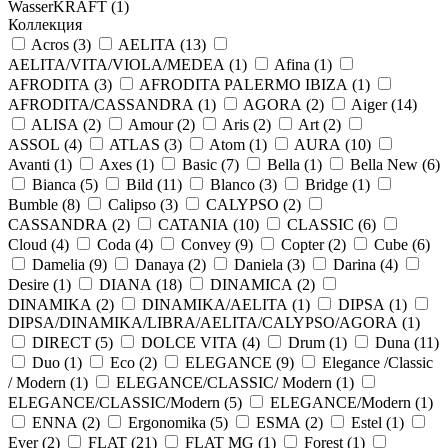
WasserKRAFT (
1
)
Коллекция
Acros (
3
)
AELITA (
13
)
AELITA/VITA/VIOLA/MEDEA (
1
)
Afina (
1
)
AFRODITA (
3
)
AFRODITA PALERMO IBIZA (
1
)
AFRODITA/CASSANDRA (
1
)
AGORA (
2
)
Aiger (
14
)
ALISA (
2
)
Amour (
2
)
Aris (
2
)
Art (
2
)
ASSOL (
4
)
ATLAS (
3
)
Atom (
1
)
AURA (
10
)
Avanti (
1
)
Axes (
1
)
Basic (
7
)
Bella (
1
)
Bella New (
6
)
Bianca (
5
)
Bild (
11
)
Blanco (
3
)
Bridge (
1
)
Bumble (
8
)
Calipso (
3
)
CALYPSO (
2
)
CASSANDRA (
2
)
CATANIA (
10
)
CLASSIC (
6
)
Cloud (
4
)
Coda (
4
)
Convey (
9
)
Copter (
2
)
Cube (
6
)
Damelia (
9
)
Danaya (
2
)
Daniela (
3
)
Darina (
4
)
Desire (
1
)
DIANA (
18
)
DINAMICA (
2
)
DINAMIKA (
2
)
DINAMIKA/AELITA (
1
)
DIPSA (
1
)
DIPSA/DINAMIKA/LIBRA/AELITA/CALYPSO/AGORA (
1
)
DIRECT (
5
)
DOLCE VITA (
4
)
Drum (
1
)
Duna (
11
)
Duo (
1
)
Eco (
2
)
ELEGANCE (
9
)
Elegance /Classic
/ Modern (
1
)
ELEGANCE/CLASSIC/ Modern (
1
)
ELEGANCE/CLASSIC/Modern (
5
)
ELEGANCE/Modern (
1
)
ENNA (
2
)
Ergonomika (
5
)
ESMA (
2
)
Estel (
1
)
Ever (
2
)
FLAT (
21
)
FLAT MG (
1
)
Forest (
1
)