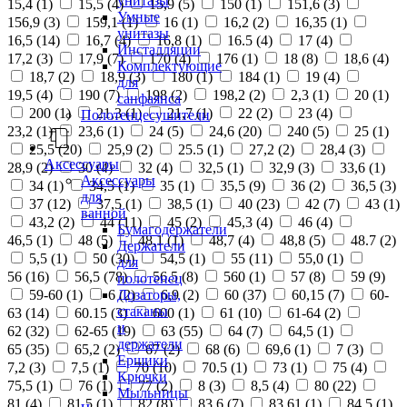
унитазы
15,4 (
1
)
15,5 (
4
)
15,9 (
5
)
150 (
1
)
151,6 (
3
)
Умные
156,9 (
3
)
159,1 (
1
)
16 (
1
)
16,2 (
2
)
16,35 (
1
)
унитазы
16,5 (
14
)
16,7 (
4
)
16,8 (
1
)
16.5 (
4
)
17 (
4
)
Инсталляции
17,2 (
3
)
17,9 (
7
)
170 (
4
)
176 (
1
)
18 (
8
)
18,6 (
4
)
Комплектующие
18,7 (
2
)
18,9 (
3
)
180 (
1
)
184 (
1
)
19 (
4
)
для
19,5 (
4
)
190 (
7
)
198 (
2
)
198,2 (
2
)
2,3 (
1
)
20 (
1
)
санфаянса
200 (
1
)
21,3 (
1
)
21,7 (
1
)
22 (
2
)
23 (
4
)
Полотенцесушители
23,2 (
1
)
23,6 (
1
)
24 (
5
)
24,6 (
20
)
240 (
5
)
25 (
1
)
25,5 (
20
)
25,9 (
2
)
25.5 (
1
)
27,2 (
2
)
28,4 (
3
)
Аксессуары
28,9 (
2
)
30 (
4
)
32 (
4
)
32,5 (
1
)
32,9 (
3
)
33,6 (
1
)
Аксессуары
34 (
1
)
34,5 (
1
)
35 (
1
)
35,5 (
9
)
36 (
2
)
36,5 (
3
)
для
37 (
12
)
37,5 (
1
)
38,5 (
1
)
40 (
23
)
42 (
7
)
43 (
1
)
ванной
43,2 (
2
)
44 (
11
)
45 (
2
)
45,3 (
4
)
46 (
4
)
Бумагодержатели
46,5 (
1
)
48 (
5
)
48,1 (
1
)
48,7 (
4
)
48,8 (
5
)
48.7 (
2
)
Держатели
5,5 (
1
)
50 (
30
)
54,5 (
1
)
55 (
11
)
55,0 (
1
)
для
56 (
16
)
56,5 (
78
)
56.5 (
8
)
560 (
1
)
57 (
8
)
59 (
9
)
полотенец
Дозаторы,
59-60 (
1
)
6 (
2
)
6,9 (
2
)
60 (
37
)
60,15 (
7
)
60-
стаканы
63 (
14
)
60.15 (
3
)
600 (
1
)
61 (
10
)
61-64 (
2
)
и
62 (
32
)
62-65 (
19
)
63 (
55
)
64 (
7
)
64,5 (
1
)
держатели
65 (
35
)
65,2 (
2
)
67 (
2
)
68 (
6
)
69,6 (
1
)
7 (
3
)
Ершики
7,2 (
3
)
7,5 (
1
)
70 (
10
)
70.5 (
1
)
73 (
1
)
75 (
4
)
Крючки
75,5 (
1
)
76 (
1
)
77 (
2
)
8 (
3
)
8,5 (
4
)
80 (
22
)
Мыльницы
81 (
4
)
81,5 (
1
)
82 (
8
)
83,6 (
7
)
83,61 (
1
)
84,5 (
1
)