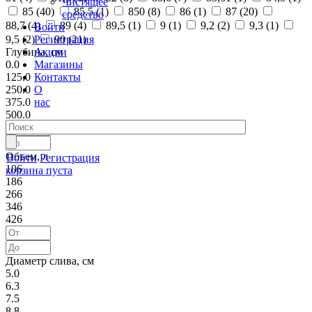
Чистящее
85 (
40
)
85,5 (
1
)
850 (
8
)
86 (
1
)
87 (
20
)
средство
88,7 (
4
)
89 (
4
)
89,5 (
1
)
9 (
1
)
9,2 (
2
)
9,3 (
1
)
Войти
Регистрация
9,5 (
2
)
90 (
21
)
Акции
Глубина, см
Магазины
0.0
Контакты
125.0
О
250.0
нас
375.0
500.0
Объем, л
Войти
Регистрация
106
корзина пуста
186
266
346
426
Диаметр слива, см
5.0
6.3
7.5
8.8