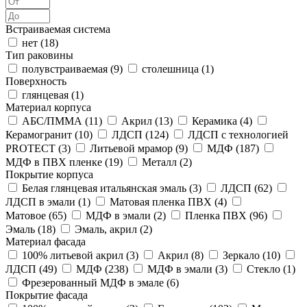
Встраиваемая система
нет (
18
)
Тип раковины
полувстраиваемая (
9
)
столешница (
1
)
Поверхность
глянцевая (
1
)
Материал корпуса
АБС/ПММА (
11
)
Акрил (
13
)
Керамика (
4
)
Керамогранит (
10
)
ЛДСП (
124
)
ЛДСП с технологией
PROTECT (
3
)
Литьевой мрамор (
9
)
МДФ (
187
)
МДФ в ПВХ пленке (
19
)
Металл (
2
)
Покрытие корпуса
Белая глянцевая итальянская эмаль (
3
)
ЛДСП (
62
)
ЛДСП в эмали (
1
)
Матовая пленка ПВХ (
4
)
Матовое (
65
)
МДФ в эмали (
2
)
Пленка ПВХ (
96
)
Эмаль (
18
)
Эмаль, акрил (
2
)
Материал фасада
100% литьевой акрил (
3
)
Акрил (
8
)
Зеркало (
10
)
ЛДСП (
49
)
МДФ (
238
)
МДФ в эмали (
3
)
Стекло (
1
)
Фрезерованный МДФ в эмале (
6
)
Покрытие фасада