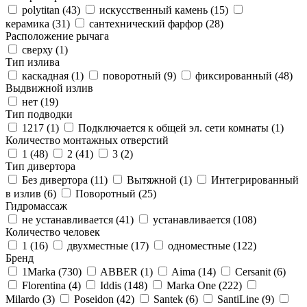
polytitan (
43
)
искусственный камень (
15
)
керамика (
31
)
сантехнический фарфор (
28
)
Расположение рычага
сверху (
1
)
Тип излива
каскадная (
1
)
поворотный (
9
)
фиксированный (
48
)
Выдвижной излив
нет (
19
)
Тип подводки
1217 (
1
)
Подключается к общей эл. сети комнаты (
1
)
Количество монтажных отверстий
1 (
48
)
2 (
41
)
3 (
2
)
Тип дивертора
Без дивертора (
11
)
Вытяжной (
1
)
Интегрированный
в излив (
6
)
Поворотный (
25
)
Гидромассаж
не устанавливается (
41
)
устанавливается (
108
)
Количество человек
1 (
16
)
двухместные (
17
)
одноместные (
122
)
Бренд
1Marka (
730
)
ABBER (
1
)
Aima (
14
)
Cersanit (
6
)
Florentina (
4
)
Iddis (
148
)
Marka One (
222
)
Milardo (
3
)
Poseidon (
42
)
Santek (
6
)
SantiLine (
9
)