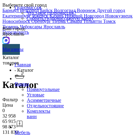
Выберите свой город
Гидромассаж
Барнаул
Белгород
Бийск
Волгоград
Воронеж
Другой город
Что такое гидромассаж?
Екатеринбург
Ижевск
Казань
Нижний Новгород
Новокузнецк
Собрать гидромассажную ванну
Новосибирск
Оренбург
Пермь
Самара
Тольятти
Томск
Тюмень
Чебоксары
Ярославль
Ваш город:
Перезвонить
Ярославль
Магазины
Каталог
товаров
Главная
- Каталог
Каталог
Ванны
Прямоугольные
Угловые
Фильтр
Асимметричные
Цена
Отдельностоящие
0
Комплекты
32 958
ванн
65 915
98 873
131 830
Мебель