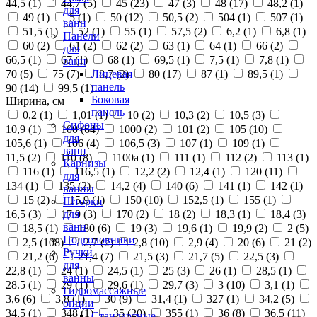
44,5 (
1
)
44,7 (
5
)
45 (
23
)
47 (
3
)
48 (
17
)
48,2 (
1
)
для
49 (
1
)
5 (
1
)
50 (
12
)
50,5 (
2
)
504 (
1
)
507 (
1
)
ванн
51,5 (
1
)
52 (
1
)
55 (
1
)
57,5 (
2
)
6,2 (
1
)
6,8 (
1
)
Панели
60 (
2
)
61 (
2
)
62 (
2
)
63 (
1
)
64 (
1
)
66 (
2
)
для
66,5 (
1
)
67 (
1
)
68 (
1
)
69,5 (
1
)
7,5 (
1
)
7,8 (
1
)
ванн
70 (
5
)
75 (
7
)
8,7 (
2
)
80 (
17
)
87 (
1
)
89,5 (
1
)
Лицевая
панель
90 (
14
)
99,5 (
1
)
Боковая
Ширина, см
панель
0,2 (
1
)
1,01 (
1
)
10 (
2
)
10,3 (
2
)
10,5 (
3
)
Сифоны
10,9 (
1
)
100 (
64
)
1000 (
2
)
101 (
2
)
105 (
10
)
для
105,6 (
1
)
106 (
4
)
106,5 (
3
)
107 (
1
)
109 (
1
)
ванн
11,5 (
2
)
110 (
8
)
1100а (
1
)
111 (
1
)
112 (
2
)
113 (
1
)
Карнизы
116 (
1
)
116,5 (
1
)
12,2 (
2
)
12,4 (
1
)
120 (
11
)
для
134 (
1
)
135 (
2
)
14,2 (
4
)
140 (
6
)
141 (
1
)
142 (
1
)
ванны
15 (
2
)
15,9 (
1
)
150 (
10
)
152,5 (
1
)
155 (
1
)
Шторки
16,5 (
3
)
17,9 (
3
)
170 (
2
)
18 (
2
)
18,3 (
1
)
18,4 (
3
)
для
ванн
18,5 (
1
)
180 (
6
)
19 (
3
)
19,6 (
1
)
19,9 (
2
)
2 (
5
)
Подголовники
2,5 (
108
)
2,7 (
2
)
2,8 (
10
)
2,9 (
4
)
20 (
6
)
21 (
2
)
Ручки
21,2 (
6
)
21,4 (
7
)
21,5 (
3
)
21,7 (
5
)
22,5 (
3
)
для
22,8 (
1
)
24 (
1
)
24,5 (
1
)
25 (
3
)
26 (
1
)
28,5 (
1
)
ванны
28.5 (
1
)
29 (
1
)
29,6 (
1
)
29,7 (
3
)
3 (
10
)
3,1 (
1
)
Гидромассажные
3,6 (
6
)
3,8 (
1
)
30 (
9
)
31,4 (
1
)
327 (
1
)
34,2 (
5
)
опции
34,5 (
1
)
348 (
1
)
35 (
20
)
355 (
1
)
36 (
8
)
36,5 (
11
)
Стандартные