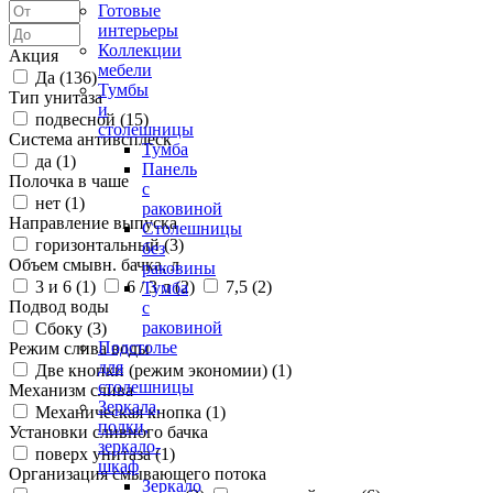
Готовые
интерьеры
Коллекции
Акция
мебели
Да (
136
)
Тумбы
Тип унитаза
и
подвесной (
15
)
столешницы
Система антивсплеск
Тумба
да (
1
)
Панель
Полочка в чаше
с
нет (
1
)
раковиной
Направление выпуска
Столешницы
горизонтальный (
3
)
без
Объем смывн. бачка, л
раковины
3 и 6 (
1
)
6 / 3 л (
2
)
7,5 (
2
)
Тумба
Подвод воды
с
раковиной
Сбоку (
3
)
Подстолье
Режим слива воды
для
Две кнопки (режим экономии) (
1
)
столешницы
Механизм слива
Зеркала,
Механическая кнопка (
1
)
полки,
Установки сливного бачка
зеркало-
поверх унитаза (
1
)
шкаф
Организация смывающего потока
Зеркало