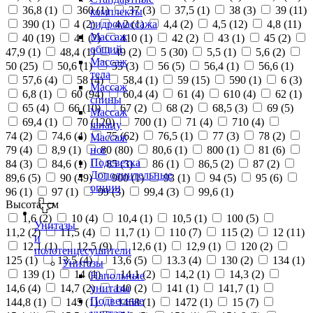
36,8 (
1
)
360 (
1
)
37 (
3
)
37,5 (
1
)
38 (
3
)
39 (
11
)
комплекты
390 (
1
)
4 (
2
)
4,2 (
1
)
4,4 (
2
)
4,5 (
12
)
4,8 (
11
)
гидромассажа
Массаж
40 (
19
)
41 (
2
)
410 (
1
)
42 (
2
)
43 (
1
)
45 (
2
)
общий
47,9 (
1
)
48,4 (
1
)
49 (
2
)
5 (
30
)
5,5 (
1
)
5,6 (
2
)
Массаж
50 (
25
)
50,6 (
1
)
55 (
3
)
56 (
5
)
56,4 (
1
)
56,6 (
1
)
тела
57,6 (
4
)
58 (
4
)
58,4 (
1
)
59 (
15
)
590 (
1
)
6 (
3
)
Массаж
6,8 (
1
)
60 (
94
)
60,4 (
4
)
61 (
4
)
610 (
4
)
62 (
1
)
спины
65 (
4
)
66 (
10
)
67 (
2
)
68 (
2
)
68,5 (
3
)
69 (
5
)
Массаж
69,4 (
1
)
70 (
120
)
700 (
1
)
71 (
4
)
710 (
4
)
шиацу
74 (
2
)
74,6 (
4
)
75 (
62
)
76,5 (
1
)
77 (
3
)
78 (
2
)
Массаж
79 (
4
)
8,9 (
1
)
80 (
80
)
80,6 (
1
)
800 (
1
)
81 (
6
)
ног
Подсветка
84 (
3
)
84,6 (
1
)
85 (
3
)
86 (
1
)
86,5 (
2
)
87 (
2
)
Дополнительные
89,6 (
5
)
90 (
49
)
900 (
1
)
93 (
1
)
94 (
5
)
95 (
6
)
опции
96 (
1
)
97 (
1
)
99 (
3
)
99,4 (
3
)
99,6 (
1
)
Высота, см
1,6 (
2
)
10 (
4
)
10,4 (
1
)
10,5 (
1
)
100 (
5
)
Унитазы
11,2 (
2
)
11,5 (
4
)
11,7 (
1
)
110 (
7
)
115 (
2
)
12 (
11
)
и
12,1 (
1
)
12,5 (
9
)
12,6 (
1
)
12,9 (
1
)
120 (
2
)
полотенцесушители
125 (
1
)
13,5 (
4
)
13,6 (
5
)
13.3 (
4
)
130 (
2
)
134 (
1
)
Унитазы
139 (
1
)
14 (
1
)
14,1 (
2
)
14,2 (
1
)
14,3 (
2
)
Напольные
14,6 (
4
)
14,7 (
2
)
140 (
2
)
141 (
1
)
141,7 (
1
)
унитазы
Подвесные
144,8 (
1
)
145 (
1
)
1468 (
1
)
1472 (
1
)
15 (
7
)