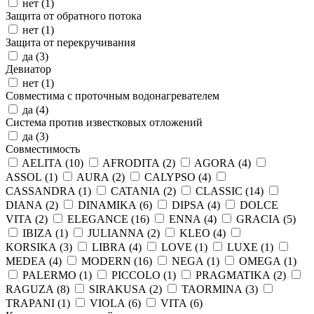
нет (
1
)
Защита от обратного потока
нет (
1
)
Защита от перекручивания
да (
3
)
Девиатор
нет (
1
)
Совместима с проточным водонагревателем
да (
4
)
Система против известковых отложений
да (
3
)
Совместимость
AELITA (
10
)
AFRODITA (
2
)
AGORA (
4
)
ASSOL (
1
)
AURA (
2
)
CALYPSO (
4
)
CASSANDRA (
1
)
CATANIA (
2
)
CLASSIC (
14
)
DIANA (
2
)
DINAMIKA (
6
)
DIPSA (
4
)
DOLCE
VITA (
2
)
ELEGANCE (
16
)
ENNA (
4
)
GRACIA (
5
)
IBIZA (
1
)
JULIANNA (
2
)
KLEO (
4
)
KORSIKA (
3
)
LIBRA (
4
)
LOVE (
1
)
LUXE (
1
)
MEDEA (
4
)
MODERN (
16
)
NEGA (
1
)
OMEGA (
1
)
PALERMO (
1
)
PICCOLO (
1
)
PRAGMATIKA (
2
)
RAGUZA (
8
)
SIRAKUSA (
2
)
TAORMINA (
3
)
TRAPANI (
1
)
VIOLA (
6
)
VITA (
6
)