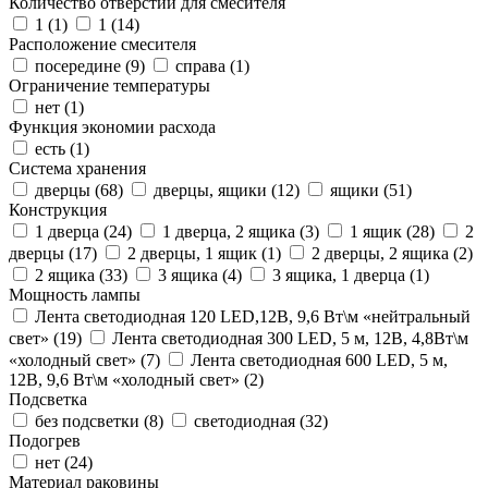
Количество отверстий для смесителя
1 (
1
)
1 (
14
)
Расположение смесителя
посередине (
9
)
справа (
1
)
Ограничение температуры
нет (
1
)
Функция экономии расхода
есть (
1
)
Система хранения
дверцы (
68
)
дверцы, ящики (
12
)
ящики (
51
)
Конструкция
1 дверца (
24
)
1 дверца, 2 ящика (
3
)
1 ящик (
28
)
2
дверцы (
17
)
2 дверцы, 1 ящик (
1
)
2 дверцы, 2 ящика (
2
)
2 ящика (
33
)
3 ящика (
4
)
3 ящика, 1 дверца (
1
)
Мощность лампы
Лента светодиодная 120 LED,12В, 9,6 Вт\м «нейтральный
свет» (
19
)
Лента светодиодная 300 LED, 5 м, 12В, 4,8Вт\м
«холодный свет» (
7
)
Лента светодиодная 600 LED, 5 м,
12В, 9,6 Вт\м «холодный свет» (
2
)
Подсветка
без подсветки (
8
)
светодиодная (
32
)
Подогрев
нет (
24
)
Материал раковины