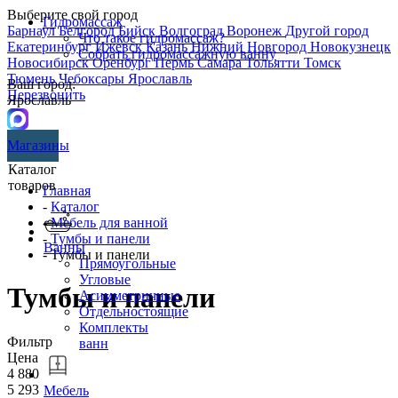
Выберите свой город
Гидромассаж
Барнаул
Белгород
Бийск
Волгоград
Воронеж
Другой город
Что такое гидромассаж?
Екатеринбург
Ижевск
Казань
Нижний Новгород
Новокузнецк
Собрать гидромассажную ванну
Новосибирск
Оренбург
Пермь
Самара
Тольятти
Томск
Тюмень
Чебоксары
Ярославль
Ваш город:
Перезвонить
Ярославль
Магазины
Каталог
товаров
Главная
-
Каталог
-
Мебель для ванной
-
Тумбы и панели
Ванны
- Тумбы и панели
Прямоугольные
Угловые
Тумбы и панели
Асимметричные
Отдельностоящие
Комплекты
Фильтр
ванн
Цена
4 880
5 293
Мебель