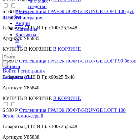
Чистящее
средство
6 530 Р
Столешница ГРАНЖ ЛОФТ/GRUNGE LOFT 100 дуб
Войти
намибия
Регистрация
Акции
Габариты (Д Ш В Г): x100x25,5x48
Магазины
Контакты
Артикул: У85835
О
нас
КУПИТЬ
В КОРЗИНЕ
В КОРЗИНЕ
6 360 Р
Столешница ГРАНЖ ЛОФТ/GRUNGE LOFT 90 бетон
светлый
Войти
Регистрация
корзина пуста
Габариты (Д Ш В Г): x90x25,5x48
Артикул: У85840
КУПИТЬ
В КОРЗИНЕ
В КОРЗИНЕ
6 530 Р
Столешница ГРАНЖ ЛОФТ/GRUNGE LOFT 100
бетон темно-серый
Габариты (Д Ш В Г): x100x25,5x48
Артикул: У85838