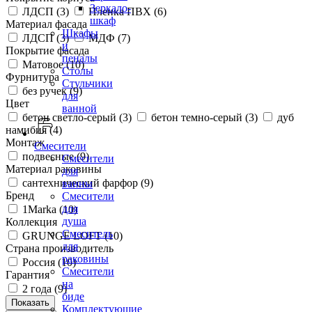
Зеркало-
ЛДСП (
3
)
Пленка ПВХ (
6
)
шкаф
Материал фасада
Шкафы
ЛДСП (
3
)
МДФ (
7
)
и
Покрытие фасада
пеналы
Матовое (
10
)
Столы
Фурнитура
Стульчики
без ручек (
9
)
для
Цвет
ванной
бетон светло-серый (
3
)
бетон темно-серый (
3
)
дуб
намибия (
4
)
Монтаж
Смесители
подвесные (
9
)
Смесители
Материал раковины
для
сантехнический фарфор (
9
)
ванны
Бренд
Смесители
для
1Marka (
10
)
душа
Коллекция
Смеситель
GRUNGE LOFT (
10
)
для
Страна производитель
раковины
Россия (
10
)
Смесители
Гарантия
на
2 года (
9
)
биде
Комплектующие