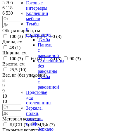
5 705
Готовые
6 118
интерьеры
6 530
Коллекции
мебели
Тумбы
и
Общая ширина, см
столешницы
100 (
3
)
80 (
3
)
90 (
3
)
Тумба
Длина, см
Панель
48 (
1
)
с
Ширина, см
раковиной
100 (
3
)
60 (
1
)
80 (
3
)
90 (
3
)
Столешницы
Высота, см
без
25,5 (
10
)
раковины
Вес, кг (без упаковки)
Тумба
8
с
9
раковиной
9
Подстолье
10
для
10
столешницы
Зеркала,
полки,
зеркало-
Материал корпуса
шкаф
ЛДСП (
3
)
МДФ (
7
)
Зеркало
Покрытие корпуса