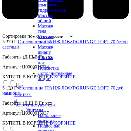
комплекты
гидромассажа
Массаж
общий
Массаж
тела
Сортировка по:
Массаж
5 370 Р
Столешница ГРАНЖ ЛОФТ/GRUNGE LOFT 70 бетон
спины
светлый
Массаж
шиацу
Габариты (Д Ш В Г): xxx
Массаж
ног
Артикул: Ц0000015934
Подсветка
Дополнительные
КУПИТЬ
В КОРЗИНЕ
В КОРЗИНЕ
опции
5 130 Р
Столешница ГРАНЖ ЛОФТ/GRUNGE LOFT 70 дуб
намибия
Унитазы
и
Габариты (Д Ш В Г): xxx
полотенцесушители
Унитазы
Артикул: Ц0000015937
Напольные
унитазы
КУПИТЬ
В КОРЗИНЕ
В КОРЗИНЕ
Подвесные