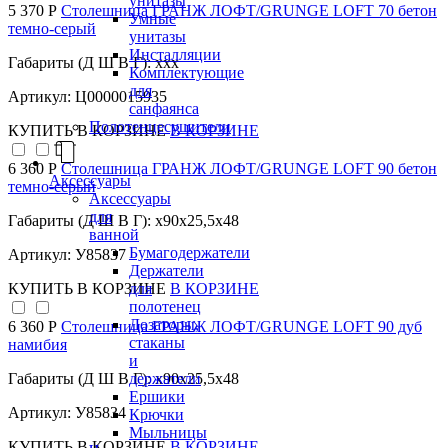
унитазы
5 370 Р
Столешница ГРАНЖ ЛОФТ/GRUNGE LOFT 70 бетон
Умные
темно-серый
унитазы
Инсталляции
Габариты (Д Ш В Г): xxx
Комплектующие
для
Артикул: Ц0000015935
санфаянса
Полотенцесушители
КУПИТЬ
В КОРЗИНЕ
В КОРЗИНЕ
6 360 Р
Столешница ГРАНЖ ЛОФТ/GRUNGE LOFT 90 бетон
Аксессуары
темно-серый
Аксессуары
для
Габариты (Д Ш В Г): x90x25,5x48
ванной
Бумагодержатели
Артикул: У85837
Держатели
для
КУПИТЬ
В КОРЗИНЕ
В КОРЗИНЕ
полотенец
Дозаторы,
6 360 Р
Столешница ГРАНЖ ЛОФТ/GRUNGE LOFT 90 дуб
стаканы
намибия
и
держатели
Габариты (Д Ш В Г): x90x25,5x48
Ершики
Артикул: У85834
Крючки
Мыльницы
КУПИТЬ
В КОРЗИНЕ
В КОРЗИНЕ