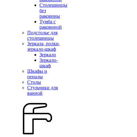
Столешницы
без
раковины
Тумба с
раковиной
Подстолье для
столешницы
Зеркала, полки,
зеркало-шкаф
Зеркало
Зеркало-
шкаф
Шкафы и
пеналы
Столы
Стульчики для
ванной