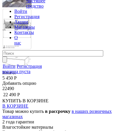
Чистящее
средство
Войти
Регистрация
Акции
Магазины
Контакты
О
нас
Войти
Регистрация
корзина пуста
Итого:
5 450 Р
Добавить опцию
22490
22 490 Р
КУПИТЬ
В КОРЗИНЕ
В КОРЗИНЕ
Товар можно купить
в рассрочку
в наших розничных
магазинах
2 года гарантии
Влагостойкие материалы