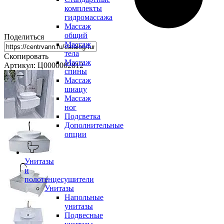
комплекты
гидромассажа
Массаж
общий
Поделиться
Массаж
тела
Скопировать
Массаж
Артикул: Ц0000002812
спины
Массаж
шиацу
Массаж
ног
Подсветка
Дополнительные
опции
Унитазы
и
полотенцесушители
Унитазы
Напольные
унитазы
Подвесные