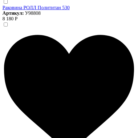
Раковина РОЛЛ Полититан 530
Артикул:
У98808
8 180 Р