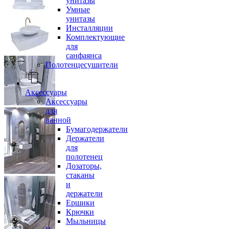
унитазы
Умные
унитазы
Инсталляции
Комплектующие
для
санфаянса
Полотенцесушители
Аксессуары
Аксессуары
для
ванной
Бумагодержатели
Держатели
для
полотенец
Дозаторы,
стаканы
и
держатели
Ершики
Крючки
Мыльницы