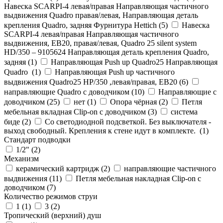
Навеска SCARPI-4 левая/правая Направляющая частичного
выдвижения Quadro правая/левая, Направляющая деталь
крепления Quadro, задняя Фурнитура Hettich (
5
)
Навеска
SCARPI-4 левая/правая Направляющая частичного
выдвижения, ЕВ20, правая/левая, Quadro 25 silent system
HD/350 – 9105624 Направляющая деталь крепления Quadro,
задняя (
1
)
Направляющая Push up Quadro25 Направляющая
Quadro (
1
)
Направляющая Push up частичного
выдвижения Quadro25 НР/350 ,левая/правая, ЕВ20 (
6
)
направляющие Quadro с доводчиком (
10
)
Направляющие с
доводчиком (
25
)
нет (
1
)
Опора чёрная (
2
)
Петля
мебельная вкладная Clip-on с доводчиком (
3
)
система
биде (
2
)
Со светодиодной подсветкой. Без выключателя -
выход свободный. Крепления к стене идут в комплекте. (
1
)
Стандарт подводки
1/2" (
2
)
Механизм
керамический картридж (
2
)
направляющие частичного
выдвижения (
11
)
Петля мебельная накладная Clip-on с
доводчиком (
7
)
Количество режимов струи
1 (
1
)
3 (
2
)
Тропический (верхний) душ