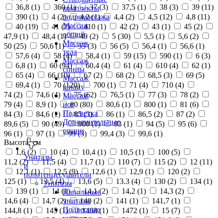
36,8 (
1
)
360 (
1
)
37 (
3
)
37,5 (
1
)
38 (
3
)
39 (
11
)
комплекты
390 (
1
)
4 (
2
)
4,2 (
1
)
4,4 (
2
)
4,5 (
12
)
4,8 (
11
)
гидромассажа
Массаж
40 (
19
)
41 (
2
)
410 (
1
)
42 (
2
)
43 (
1
)
45 (
2
)
общий
47,9 (
1
)
48,4 (
1
)
49 (
2
)
5 (
30
)
5,5 (
1
)
5,6 (
2
)
Массаж
50 (
25
)
50,6 (
1
)
55 (
3
)
56 (
5
)
56,4 (
1
)
56,6 (
1
)
тела
57,6 (
4
)
58 (
4
)
58,4 (
1
)
59 (
15
)
590 (
1
)
6 (
3
)
Массаж
6,8 (
1
)
60 (
94
)
60,4 (
4
)
61 (
4
)
610 (
4
)
62 (
1
)
спины
65 (
4
)
66 (
10
)
67 (
2
)
68 (
2
)
68,5 (
3
)
69 (
5
)
Массаж
69,4 (
1
)
70 (
120
)
700 (
1
)
71 (
4
)
710 (
4
)
шиацу
74 (
2
)
74,6 (
4
)
75 (
62
)
76,5 (
1
)
77 (
3
)
78 (
2
)
Массаж
79 (
4
)
8,9 (
1
)
80 (
80
)
80,6 (
1
)
800 (
1
)
81 (
6
)
ног
Подсветка
84 (
3
)
84,6 (
1
)
85 (
3
)
86 (
1
)
86,5 (
2
)
87 (
2
)
Дополнительные
89,6 (
5
)
90 (
49
)
900 (
1
)
93 (
1
)
94 (
5
)
95 (
6
)
опции
96 (
1
)
97 (
1
)
99 (
3
)
99,4 (
3
)
99,6 (
1
)
Высота, см
1,6 (
2
)
10 (
4
)
10,4 (
1
)
10,5 (
1
)
100 (
5
)
Унитазы
11,2 (
2
)
11,5 (
4
)
11,7 (
1
)
110 (
7
)
115 (
2
)
12 (
11
)
и
12,1 (
1
)
12,5 (
9
)
12,6 (
1
)
12,9 (
1
)
120 (
2
)
полотенцесушители
125 (
1
)
13,5 (
4
)
13,6 (
5
)
13.3 (
4
)
130 (
2
)
134 (
1
)
Унитазы
139 (
1
)
14 (
1
)
14,1 (
2
)
14,2 (
1
)
14,3 (
2
)
Напольные
14,6 (
4
)
14,7 (
2
)
140 (
2
)
141 (
1
)
141,7 (
1
)
унитазы
Подвесные
144,8 (
1
)
145 (
1
)
1468 (
1
)
1472 (
1
)
15 (
7
)