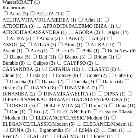
WasserKRAFT (
1
)
Коллекция
Acros (
3
)
AELITA (
13
)
AELITA/VITA/VIOLA/MEDEA (
1
)
Afina (
1
)
AFRODITA (
3
)
AFRODITA PALERMO IBIZA (
1
)
AFRODITA/CASSANDRA (
1
)
AGORA (
2
)
Aiger (
14
)
ALISA (
2
)
Amour (
2
)
Aris (
2
)
Art (
2
)
ASSOL (
4
)
ATLAS (
3
)
Atom (
1
)
AURA (
10
)
Avanti (
1
)
Axes (
1
)
Basic (
7
)
Bella (
1
)
Bella New (
6
)
Bianca (
5
)
Bild (
11
)
Blanco (
3
)
Bridge (
1
)
Bumble (
8
)
Calipso (
3
)
CALYPSO (
2
)
CASSANDRA (
2
)
CATANIA (
10
)
CLASSIC (
6
)
Cloud (
4
)
Coda (
4
)
Convey (
9
)
Copter (
2
)
Cube (
6
)
Damelia (
9
)
Danaya (
2
)
Daniela (
3
)
Darina (
4
)
Desire (
1
)
DIANA (
18
)
DINAMICA (
2
)
DINAMIKA (
2
)
DINAMIKA/AELITA (
1
)
DIPSA (
1
)
DIPSA/DINAMIKA/LIBRA/AELITA/CALYPSO/AGORA (
1
)
DIRECT (
5
)
DOLCE VITA (
4
)
Drum (
1
)
Duna (
11
)
Duo (
1
)
Eco (
2
)
ELEGANCE (
9
)
Elegance /Classic
/ Modern (
1
)
ELEGANCE/CLASSIC/ Modern (
1
)
ELEGANCE/CLASSIC/Modern (
5
)
ELEGANCE/Modern (
1
)
ENNA (
2
)
Ergonomika (
5
)
ESMA (
2
)
Estel (
1
)
Ever (
2
)
FLAT (
21
)
FLAT MG (
1
)
Forest (
1
)