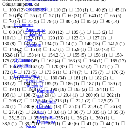
для
Общая ширина, см
смесителей
100 (
12
)
105 (
3
)
110 (
2
)
120 (
1
)
40 (
9
)
45 (
1
)
50 (
15
)
55 (
2
)
57 (
1
)
60 (
31
)
640 (
1
)
65 (
5
)
70 (
7
)
75 (
5
)
79 (
1
)
80 (
19
)
85 (
2
)
90 (
14
)
Раковины
Длина, см
Раковины
0,3 (
3
)
10 (
3
)
100 (
12
)
105 (
1
)
11,3 (
2
)
Сифоны
110 (
1
)
113,5 (
1
)
120 (
13
)
123 (
1
)
127 (
1
)
для
130 (
8
)
133 (
2
)
134 (
1
)
14 (
1
)
140 (
18
)
141,5 (
1
)
раковин
143 (
2
)
15 (
8
)
15,7 (
1
)
15,9 (
1
)
150 (
73
)
152,5 (
1
)
153 (
4
)
154,2 (
1
)
155 (
5
)
158 (
1
)
158-
Душевые
175 (
2
)
160 (
45
)
162 (
4
)
163 (
3
)
164 (
1
)
165 (
17
)
поддоны
166 (
2
)
167 (
2
)
170 (
97
)
170,7 (
2
)
171 (
1
)
и
172 (
1
)
173 (
5
)
173,6 (
1
)
174 (
7
)
175 (
7
)
176 (
2
)
перегородки
18 (
1
)
18,7 (
1
)
180 (
34
)
181 (
1
)
182 (
2
)
Душевые
183 (
2
)
184 (
3
)
185 (
3
)
186 (
1
)
187 (
1
)
189 (
2
)
поддоны
19 (
1
)
19,8 (
1
)
190 (
19
)
193 (
2
)
194 (
1
)
Карнизы
195 (
1
)
198 (
2
)
20 (
1
)
20,4 (
1
)
200 (
6
)
202 (
1
)
для
208 (
2
)
212,5 (
1
)
213 (
1
)
22,1 (
2
)
22,5 (
2
)
поддонов
220 (
1
)
230 (
1
)
24,5 (
13
)
25 (
5
)
25,9 (
2
)
26 (
3
)
Панели
для
27,4 (
2
)
29,5 (
1
)
3,8 (
1
)
30 (
7
)
335 (
1
)
35 (
3
)
поддонов
35,15 (
1
)
35,5 (
2
)
355 (
1
)
36 (
2
)
360 (
1
)
Поддоны
38,5 (
1
)
39,2 (
1
)
390 (
1
)
40 (
6
)
41 (
1
)
44 (
11
)
Рамы