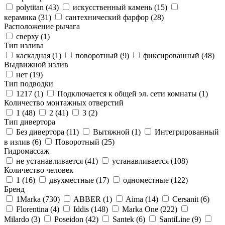
polytitan (
43
)
искусственный камень (
15
)
керамика (
31
)
сантехнический фарфор (
28
)
Расположение рычага
сверху (
1
)
Тип излива
каскадная (
1
)
поворотный (
9
)
фиксированный (
48
)
Выдвижной излив
нет (
19
)
Тип подводки
1217 (
1
)
Подключается к общей эл. сети комнаты (
1
)
Количество монтажных отверстий
1 (
48
)
2 (
41
)
3 (
2
)
Тип дивертора
Без дивертора (
11
)
Вытяжной (
1
)
Интегрированный
в излив (
6
)
Поворотный (
25
)
Гидромассаж
не устанавливается (
41
)
устанавливается (
108
)
Количество человек
1 (
16
)
двухместные (
17
)
одноместные (
122
)
Бренд
1Marka (
730
)
ABBER (
1
)
Aima (
14
)
Cersanit (
6
)
Florentina (
4
)
Iddis (
148
)
Marka One (
222
)
Milardo (
3
)
Poseidon (
42
)
Santek (
6
)
SantiLine (
9
)