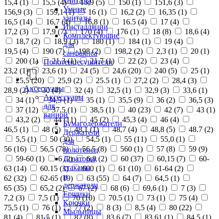
унитазы
15,4 (
1
)
15,5 (
4
)
15,9 (
5
)
150 (
1
)
151,6 (
3
)
Умные
156,9 (
3
)
159,1 (
1
)
16 (
1
)
16,2 (
2
)
16,35 (
1
)
унитазы
16,5 (
14
)
16,7 (
4
)
16,8 (
1
)
16.5 (
4
)
17 (
4
)
Инсталляции
17,2 (
3
)
17,9 (
7
)
170 (
4
)
176 (
1
)
18 (
8
)
18,6 (
4
)
Комплектующие
18,7 (
2
)
18,9 (
3
)
180 (
1
)
184 (
1
)
19 (
4
)
для
19,5 (
4
)
190 (
7
)
198 (
2
)
198,2 (
2
)
2,3 (
1
)
20 (
1
)
санфаянса
200 (
1
)
21,3 (
1
)
21,7 (
1
)
22 (
2
)
23 (
4
)
Полотенцесушители
23,2 (
1
)
23,6 (
1
)
24 (
5
)
24,6 (
20
)
240 (
5
)
25 (
1
)
25,5 (
20
)
25,9 (
2
)
25.5 (
1
)
27,2 (
2
)
28,4 (
3
)
Аксессуары
28,9 (
2
)
30 (
4
)
32 (
4
)
32,5 (
1
)
32,9 (
3
)
33,6 (
1
)
Аксессуары
34 (
1
)
34,5 (
1
)
35 (
1
)
35,5 (
9
)
36 (
2
)
36,5 (
3
)
для
37 (
12
)
37,5 (
1
)
38,5 (
1
)
40 (
23
)
42 (
7
)
43 (
1
)
ванной
43,2 (
2
)
44 (
11
)
45 (
2
)
45,3 (
4
)
46 (
4
)
Бумагодержатели
46,5 (
1
)
48 (
5
)
48,1 (
1
)
48,7 (
4
)
48,8 (
5
)
48.7 (
2
)
Держатели
5,5 (
1
)
50 (
30
)
54,5 (
1
)
55 (
11
)
55,0 (
1
)
для
56 (
16
)
56,5 (
78
)
56.5 (
8
)
560 (
1
)
57 (
8
)
59 (
9
)
полотенец
Дозаторы,
59-60 (
1
)
6 (
2
)
6,9 (
2
)
60 (
37
)
60,15 (
7
)
60-
стаканы
63 (
14
)
60.15 (
3
)
600 (
1
)
61 (
10
)
61-64 (
2
)
и
62 (
32
)
62-65 (
19
)
63 (
55
)
64 (
7
)
64,5 (
1
)
держатели
65 (
35
)
65,2 (
2
)
67 (
2
)
68 (
6
)
69,6 (
1
)
7 (
3
)
Ершики
7,2 (
3
)
7,5 (
1
)
70 (
10
)
70.5 (
1
)
73 (
1
)
75 (
4
)
Крючки
75,5 (
1
)
76 (
1
)
77 (
2
)
8 (
3
)
8,5 (
4
)
80 (
22
)
Мыльницы
81 (
4
)
81,5 (
1
)
82 (
8
)
83,6 (
7
)
83,61 (
1
)
84,5 (
1
)