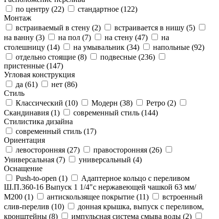
по центру (
22
)
стандартное (
122
)
Монтаж
встраиваемый в стену (
2
)
встраивается в нишу (
5
)
на ванну (
3
)
на пол (
7
)
на стену (
47
)
на
столешницу (
14
)
на умывальник (
34
)
напольные (
92
)
отдельно стоящие (
8
)
подвесные (
236
)
пристенные (
147
)
Угловая конструкция
да (
61
)
нет (
86
)
Стиль
Классический (
10
)
Модерн (
38
)
Ретро (
2
)
Скандинавия (
1
)
современный стиль (
144
)
Стилистика дизайна
современный стиль (
17
)
Ориентация
левосторонняя (
27
)
правосторонняя (
26
)
Универсальная (
7
)
универсальный (
4
)
Оснащение
Push-to-open (
1
)
Адаптерное кольцо с переливом
Ш.П.360-16 Выпуск 1 1/4"с нержавеющей чашкой 63 мм/
М200 (
1
)
антискользящее покрытие (
11
)
встроенный
слив-перелив (
10
)
донная крышка, выпуск с переливом,
кронштейны (
8
)
импульсная система смыва воды (
2
)