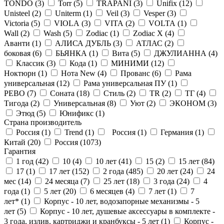
TONDO (
3
)
Torr (
5
)
TRAPANI (
3
)
Unifix (
12
)
Unisteel (
2
)
Uniterm (
1
)
Veil (
3
)
Vesper (
3
)
Victoria (
5
)
VIOLA (
3
)
VITA (
2
)
VOLTA (
1
)
Wall (
2
)
Wash (
5
)
Zodiac (
1
)
Zodiac X (
4
)
Аванти (
1
)
АЛИСА ДУБЛЬ (
3
)
АТЛАС (
2
)
боковая (
6
)
БЬЯНКА (
1
)
Вита (
5
)
ДЖУЛИАННА (
4
)
Классик (
3
)
Кода (
1
)
МИНИМИ (
12
)
Ноктюрн (
1
)
Нота New (
4
)
Прованс (
6
)
Рама
универсальная (
12
)
Рама универсальная ПУ (
1
)
РЕВО (
7
)
Соната (
18
)
Стиль (
2
)
ТR (
2
)
ТГ (
4
)
Тигода (
2
)
Универсальная (
8
)
Уют (
2
)
ЭКОНОМ (
3
)
Этюд (
5
)
Юнификс (
1
)
Страна производитель
Россия (
1
)
Trend (
1
)
Россия (
1
)
Германия (
1
)
Китай (
20
)
Россия (
1073
)
Гарантия
1 год (
42
)
10 (
4
)
10 лет (
41
)
15 (
2
)
15 лет (
84
)
17 (
1
)
17 лет (
152
)
2 года (
485
)
20 лет (
24
)
24
мес (
14
)
24 месяца (
7
)
25 лет (
18
)
3 года (
24
)
4
года (
1
)
5 лет (
20
)
6 месяцев (
4
)
7 лет (
1
)
7
лет* (
1
)
Корпус - 10 лет, водозапорные механизмы - 5
лет (
5
)
Корпус - 10 лет, душевые аксессуары в комплекте -
3 года, излив, картриджи и кранбуксы - 5 лет (
1
)
Корпус -