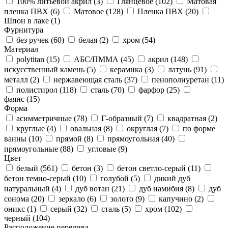
100% литьевой акрил (
3
)
Глянцевое (
102
)
Матовая
пленка ПВХ (
6
)
Матовое (
128
)
Пленка ПВХ (
20
)
Шпон в лаке (
1
)
Фурнитура
без ручек (
60
)
белая (
2
)
хром (
54
)
Материал
polytitan (
15
)
АБС/ПММА (
45
)
акрил (
148
)
искусственный камень (
5
)
керамика (
3
)
латунь (
91
)
металл (
2
)
нержавеющая сталь (
37
)
пенополиуретан (
11
)
полистирол (
118
)
сталь (
70
)
фарфор (
25
)
фаянс (
15
)
Форма
асимметричные (
78
)
Г-образный (
7
)
квадратная (
2
)
круглые (
4
)
овальная (
8
)
округлая (
7
)
по форме
ванны (
10
)
прямой (
8
)
прямоугольная (
40
)
прямоугольные (
88
)
угловые (
9
)
Цвет
белый (
561
)
бетон (
3
)
бетон светло-серый (
11
)
бетон темно-серый (
10
)
голубой (
5
)
дикий дуб
натуральный (
4
)
дуб вотан (
21
)
дуб намибия (
8
)
дуб
сонома (
20
)
зеркало (
6
)
золото (
9
)
капучино (
2
)
оникс (
1
)
серый (
32
)
сталь (
5
)
хром (
102
)
черный (
104
)
Расположение перелива