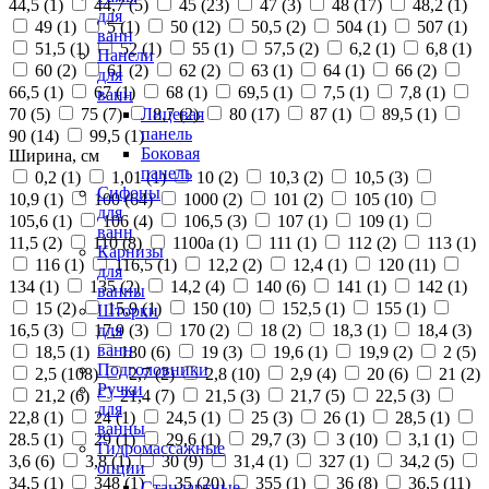
44,5 (
1
)
44,7 (
5
)
45 (
23
)
47 (
3
)
48 (
17
)
48,2 (
1
)
для
49 (
1
)
5 (
1
)
50 (
12
)
50,5 (
2
)
504 (
1
)
507 (
1
)
ванн
51,5 (
1
)
52 (
1
)
55 (
1
)
57,5 (
2
)
6,2 (
1
)
6,8 (
1
)
Панели
60 (
2
)
61 (
2
)
62 (
2
)
63 (
1
)
64 (
1
)
66 (
2
)
для
66,5 (
1
)
67 (
1
)
68 (
1
)
69,5 (
1
)
7,5 (
1
)
7,8 (
1
)
ванн
70 (
5
)
75 (
7
)
8,7 (
2
)
80 (
17
)
87 (
1
)
89,5 (
1
)
Лицевая
панель
90 (
14
)
99,5 (
1
)
Боковая
Ширина, см
панель
0,2 (
1
)
1,01 (
1
)
10 (
2
)
10,3 (
2
)
10,5 (
3
)
Сифоны
10,9 (
1
)
100 (
64
)
1000 (
2
)
101 (
2
)
105 (
10
)
для
105,6 (
1
)
106 (
4
)
106,5 (
3
)
107 (
1
)
109 (
1
)
ванн
11,5 (
2
)
110 (
8
)
1100а (
1
)
111 (
1
)
112 (
2
)
113 (
1
)
Карнизы
116 (
1
)
116,5 (
1
)
12,2 (
2
)
12,4 (
1
)
120 (
11
)
для
134 (
1
)
135 (
2
)
14,2 (
4
)
140 (
6
)
141 (
1
)
142 (
1
)
ванны
15 (
2
)
15,9 (
1
)
150 (
10
)
152,5 (
1
)
155 (
1
)
Шторки
16,5 (
3
)
17,9 (
3
)
170 (
2
)
18 (
2
)
18,3 (
1
)
18,4 (
3
)
для
ванн
18,5 (
1
)
180 (
6
)
19 (
3
)
19,6 (
1
)
19,9 (
2
)
2 (
5
)
Подголовники
2,5 (
108
)
2,7 (
2
)
2,8 (
10
)
2,9 (
4
)
20 (
6
)
21 (
2
)
Ручки
21,2 (
6
)
21,4 (
7
)
21,5 (
3
)
21,7 (
5
)
22,5 (
3
)
для
22,8 (
1
)
24 (
1
)
24,5 (
1
)
25 (
3
)
26 (
1
)
28,5 (
1
)
ванны
28.5 (
1
)
29 (
1
)
29,6 (
1
)
29,7 (
3
)
3 (
10
)
3,1 (
1
)
Гидромассажные
3,6 (
6
)
3,8 (
1
)
30 (
9
)
31,4 (
1
)
327 (
1
)
34,2 (
5
)
опции
34,5 (
1
)
348 (
1
)
35 (
20
)
355 (
1
)
36 (
8
)
36,5 (
11
)
Стандартные