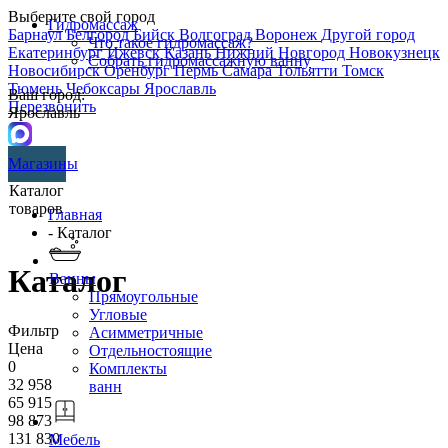
Выберите свой город
Гидромассаж
Барнаул
Белгород
Бийск
Волгоград
Воронеж
Другой город
Что такое гидромассаж?
Екатеринбург
Ижевск
Казань
Нижний Новгород
Новокузнецк
Собрать гидромассажную ванну
Новосибирск
Оренбург
Пермь
Самара
Тольятти
Томск
Тюмень
Чебоксары
Ярославль
Ваш город:
Перезвонить
Ярославль
Магазины
Каталог
товаров
Главная
- Каталог
Каталог
Ванны
Прямоугольные
Угловые
Фильтр
Асимметричные
Цена
Отдельностоящие
0
Комплекты
32 958
ванн
65 915
98 873
131 830
Мебель