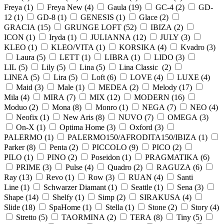
Freya (
1
)
Freya New (
4
)
Gaula (
19
)
GC-4 (
2
)
GD-
12 (
1
)
GD-8 (
1
)
GENESIS (
1
)
Glace (
2
)
GRACIA (
15
)
GRUNGE LOFT (
52
)
IBIZA (
2
)
ICON (
1
)
Iryda (
1
)
JULIANNA (
12
)
JULY (
3
)
KLEO (
1
)
KLEO/VITA (
1
)
KORSIKA (
4
)
Kvadro (
3
)
Laura (
5
)
LETT (
1
)
LIBRA (
1
)
LIDO (
3
)
LIL (
5
)
Lily (
5
)
Lina (
5
)
Lina Classic (
2
)
LINEA (
5
)
Lira (
5
)
Loft (
6
)
LOVE (
4
)
LUXE (
4
)
Maid (
3
)
Male (
1
)
MEDEA (
2
)
Melody (
17
)
Mila (
4
)
MIRA (
7
)
MIX (
12
)
MODERN (
16
)
Moduo (
2
)
Mona (
8
)
Monro (
1
)
NEGA (
7
)
NEO (
4
)
Neofix (
1
)
New Aris (
8
)
NUVO (
7
)
OMEGA (
3
)
On-X (
1
)
Optima Home (
3
)
Oxford (
3
)
PALERMO (
1
)
PALERMO150/AFRODITA150/IBIZA (
1
)
Parker (
8
)
Penta (
2
)
PICCOLO (
9
)
PICO (
2
)
PILO (
1
)
PINO (
2
)
Poseidon (
1
)
PRAGMATIKA (
6
)
PRIME (
3
)
Pulse (
4
)
Quadro (
2
)
RAGUZA (
6
)
Ray (
13
)
Revo (
1
)
Row (
3
)
RUAN (
4
)
Santi
Line (
1
)
Schwarzer Diamant (
1
)
Seattle (
1
)
Sena (
3
)
Shape (
14
)
Shelfy (
1
)
Simp (
2
)
SIRAKUSA (
4
)
Slide (
18
)
SpaHome (
1
)
Stella (
1
)
Stone (
2
)
Story (
4
)
Stretto (
5
)
TAORMINA (
2
)
TERA (
8
)
Tiny (
5
)