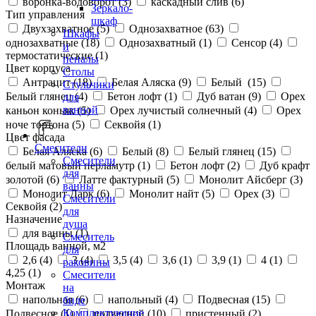
воронка-водоворот (
3
)
каскадный слив (
6
)
Зеркало-
Тип управления
шкаф
Двухзахватное (
5
)
Однозахватное (
63
)
Шкафы
однозахватные (
18
)
Однозахватный (
1
)
Сенсор (
4
)
и
термостатические (
1
)
пеналы
Цвет корпуса
Столы
Антрацит (
18
)
Белая Аляска (
9
)
Белый (
15
)
Стульчики
Белый глянец (
4
)
Бетон лофт (
1
)
Дуб ватан (
9
)
Орех
для
ванной
каньон коньяк (
5
)
Орех лучистый солнечный (
4
)
Орех
ноче тортона (
5
)
Секвойя (
1
)
Цвет фасада
Смесители
Белая Аляска (
6
)
Белый (
8
)
Белый глянец (
15
)
Смесители
белый матовый перламутр (
1
)
Бетон лофт (
2
)
Дуб крафт
для
золотой (
6
)
Латте фактурный (
5
)
Монолит Айсберг (
3
)
ванны
Монолит Дарк (
6
)
Монолит найт (
5
)
Орех (
3
)
Смесители
Секвойя (
2
)
для
Назначение
душа
для ванны (
1
)
Смеситель
Площадь ванной, м2
для
2,6 (
4
)
3 (
4
)
3,5 (
4
)
3,6 (
1
)
3,9 (
1
)
4 (
1
)
раковины
4,25 (
1
)
Смесители
Монтаж
на
напольная (
6
)
напольный (
4
)
Подвесная (
15
)
биде
Комплектующие
Подвесное (
1
)
подвесной (
10
)
пристенный (
2
)