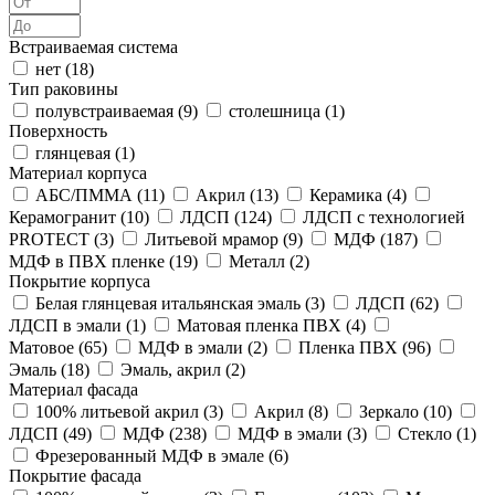
Встраиваемая система
нет (
18
)
Тип раковины
полувстраиваемая (
9
)
столешница (
1
)
Поверхность
глянцевая (
1
)
Материал корпуса
АБС/ПММА (
11
)
Акрил (
13
)
Керамика (
4
)
Керамогранит (
10
)
ЛДСП (
124
)
ЛДСП с технологией
PROTECT (
3
)
Литьевой мрамор (
9
)
МДФ (
187
)
МДФ в ПВХ пленке (
19
)
Металл (
2
)
Покрытие корпуса
Белая глянцевая итальянская эмаль (
3
)
ЛДСП (
62
)
ЛДСП в эмали (
1
)
Матовая пленка ПВХ (
4
)
Матовое (
65
)
МДФ в эмали (
2
)
Пленка ПВХ (
96
)
Эмаль (
18
)
Эмаль, акрил (
2
)
Материал фасада
100% литьевой акрил (
3
)
Акрил (
8
)
Зеркало (
10
)
ЛДСП (
49
)
МДФ (
238
)
МДФ в эмали (
3
)
Стекло (
1
)
Фрезерованный МДФ в эмале (
6
)
Покрытие фасада