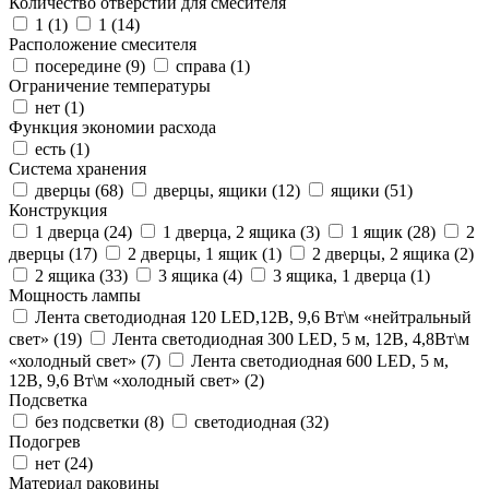
Количество отверстий для смесителя
1 (
1
)
1 (
14
)
Расположение смесителя
посередине (
9
)
справа (
1
)
Ограничение температуры
нет (
1
)
Функция экономии расхода
есть (
1
)
Система хранения
дверцы (
68
)
дверцы, ящики (
12
)
ящики (
51
)
Конструкция
1 дверца (
24
)
1 дверца, 2 ящика (
3
)
1 ящик (
28
)
2
дверцы (
17
)
2 дверцы, 1 ящик (
1
)
2 дверцы, 2 ящика (
2
)
2 ящика (
33
)
3 ящика (
4
)
3 ящика, 1 дверца (
1
)
Мощность лампы
Лента светодиодная 120 LED,12В, 9,6 Вт\м «нейтральный
свет» (
19
)
Лента светодиодная 300 LED, 5 м, 12В, 4,8Вт\м
«холодный свет» (
7
)
Лента светодиодная 600 LED, 5 м,
12В, 9,6 Вт\м «холодный свет» (
2
)
Подсветка
без подсветки (
8
)
светодиодная (
32
)
Подогрев
нет (
24
)
Материал раковины