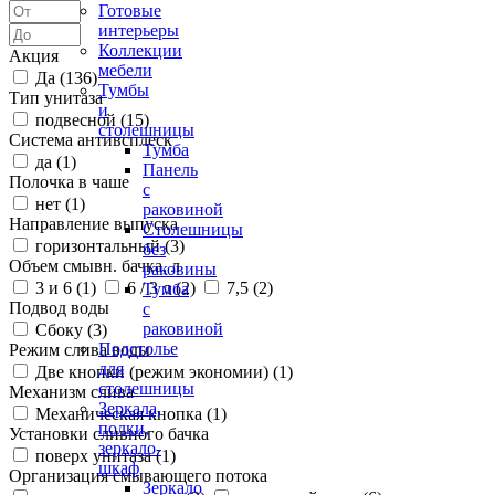
Готовые
интерьеры
Коллекции
Акция
мебели
Да (
136
)
Тумбы
Тип унитаза
и
подвесной (
15
)
столешницы
Система антивсплеск
Тумба
да (
1
)
Панель
Полочка в чаше
с
нет (
1
)
раковиной
Направление выпуска
Столешницы
горизонтальный (
3
)
без
Объем смывн. бачка, л
раковины
3 и 6 (
1
)
6 / 3 л (
2
)
7,5 (
2
)
Тумба
Подвод воды
с
раковиной
Сбоку (
3
)
Подстолье
Режим слива воды
для
Две кнопки (режим экономии) (
1
)
столешницы
Механизм слива
Зеркала,
Механическая кнопка (
1
)
полки,
Установки сливного бачка
зеркало-
поверх унитаза (
1
)
шкаф
Организация смывающего потока
Зеркало