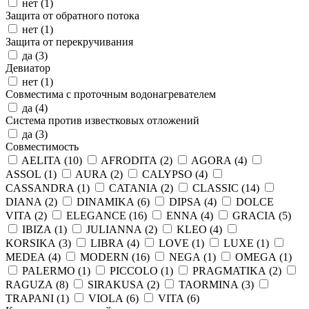
нет (
1
)
Защита от обратного потока
нет (
1
)
Защита от перекручивания
да (
3
)
Девиатор
нет (
1
)
Совместима с проточным водонагревателем
да (
4
)
Система против известковых отложений
да (
3
)
Совместимость
AELITA (
10
)
AFRODITA (
2
)
AGORA (
4
)
ASSOL (
1
)
AURA (
2
)
CALYPSO (
4
)
CASSANDRA (
1
)
CATANIA (
2
)
CLASSIC (
14
)
DIANA (
2
)
DINAMIKA (
6
)
DIPSA (
4
)
DOLCE
VITA (
2
)
ELEGANCE (
16
)
ENNA (
4
)
GRACIA (
5
)
IBIZA (
1
)
JULIANNA (
2
)
KLEO (
4
)
KORSIKA (
3
)
LIBRA (
4
)
LOVE (
1
)
LUXE (
1
)
MEDEA (
4
)
MODERN (
16
)
NEGA (
1
)
OMEGA (
1
)
PALERMO (
1
)
PICCOLO (
1
)
PRAGMATIKA (
2
)
RAGUZA (
8
)
SIRAKUSA (
2
)
TAORMINA (
3
)
TRAPANI (
1
)
VIOLA (
6
)
VITA (
6
)