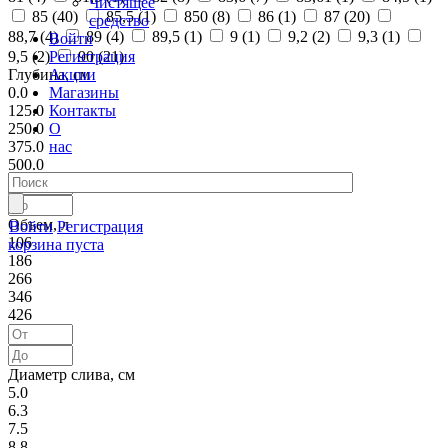
Чистящее
85 (
40
)
85,5 (
1
)
850 (
8
)
86 (
1
)
87 (
20
)
средство
88,7 (
4
)
89 (
4
)
89,5 (
1
)
9 (
1
)
9,2 (
2
)
9,3 (
1
)
Войти
Регистрация
9,5 (
2
)
90 (
21
)
Акции
Глубина, см
Магазины
0.0
Контакты
125.0
О
250.0
нас
375.0
500.0
Объем, л
Войти
Регистрация
106
корзина пуста
186
266
346
426
Диаметр слива, см
5.0
6.3
7.5
8.8