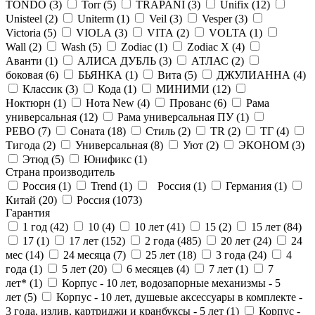
TONDO (
3
)
Torr (
5
)
TRAPANI (
3
)
Unifix (
12
)
Unisteel (
2
)
Uniterm (
1
)
Veil (
3
)
Vesper (
3
)
Victoria (
5
)
VIOLA (
3
)
VITA (
2
)
VOLTA (
1
)
Wall (
2
)
Wash (
5
)
Zodiac (
1
)
Zodiac X (
4
)
Аванти (
1
)
АЛИСА ДУБЛЬ (
3
)
АТЛАС (
2
)
боковая (
6
)
БЬЯНКА (
1
)
Вита (
5
)
ДЖУЛИАННА (
4
)
Классик (
3
)
Кода (
1
)
МИНИМИ (
12
)
Ноктюрн (
1
)
Нота New (
4
)
Прованс (
6
)
Рама
универсальная (
12
)
Рама универсальная ПУ (
1
)
РЕВО (
7
)
Соната (
18
)
Стиль (
2
)
ТR (
2
)
ТГ (
4
)
Тигода (
2
)
Универсальная (
8
)
Уют (
2
)
ЭКОНОМ (
3
)
Этюд (
5
)
Юнификс (
1
)
Страна производитель
Россия (
1
)
Trend (
1
)
Россия (
1
)
Германия (
1
)
Китай (
20
)
Россия (
1073
)
Гарантия
1 год (
42
)
10 (
4
)
10 лет (
41
)
15 (
2
)
15 лет (
84
)
17 (
1
)
17 лет (
152
)
2 года (
485
)
20 лет (
24
)
24
мес (
14
)
24 месяца (
7
)
25 лет (
18
)
3 года (
24
)
4
года (
1
)
5 лет (
20
)
6 месяцев (
4
)
7 лет (
1
)
7
лет* (
1
)
Корпус - 10 лет, водозапорные механизмы - 5
лет (
5
)
Корпус - 10 лет, душевые аксессуары в комплекте -
3 года, излив, картриджи и кранбуксы - 5 лет (
1
)
Корпус -