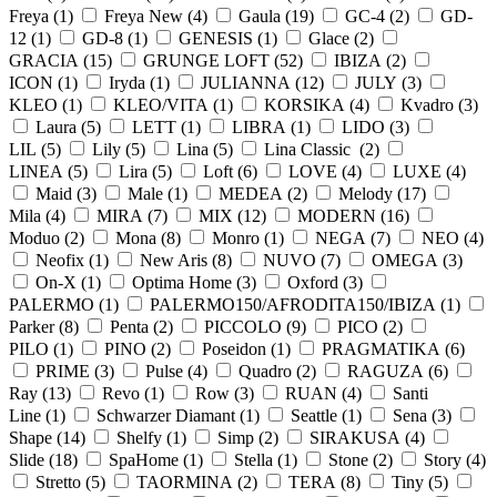
Freya (
1
)
Freya New (
4
)
Gaula (
19
)
GC-4 (
2
)
GD-
12 (
1
)
GD-8 (
1
)
GENESIS (
1
)
Glace (
2
)
GRACIA (
15
)
GRUNGE LOFT (
52
)
IBIZA (
2
)
ICON (
1
)
Iryda (
1
)
JULIANNA (
12
)
JULY (
3
)
KLEO (
1
)
KLEO/VITA (
1
)
KORSIKA (
4
)
Kvadro (
3
)
Laura (
5
)
LETT (
1
)
LIBRA (
1
)
LIDO (
3
)
LIL (
5
)
Lily (
5
)
Lina (
5
)
Lina Classic (
2
)
LINEA (
5
)
Lira (
5
)
Loft (
6
)
LOVE (
4
)
LUXE (
4
)
Maid (
3
)
Male (
1
)
MEDEA (
2
)
Melody (
17
)
Mila (
4
)
MIRA (
7
)
MIX (
12
)
MODERN (
16
)
Moduo (
2
)
Mona (
8
)
Monro (
1
)
NEGA (
7
)
NEO (
4
)
Neofix (
1
)
New Aris (
8
)
NUVO (
7
)
OMEGA (
3
)
On-X (
1
)
Optima Home (
3
)
Oxford (
3
)
PALERMO (
1
)
PALERMO150/AFRODITA150/IBIZA (
1
)
Parker (
8
)
Penta (
2
)
PICCOLO (
9
)
PICO (
2
)
PILO (
1
)
PINO (
2
)
Poseidon (
1
)
PRAGMATIKA (
6
)
PRIME (
3
)
Pulse (
4
)
Quadro (
2
)
RAGUZA (
6
)
Ray (
13
)
Revo (
1
)
Row (
3
)
RUAN (
4
)
Santi
Line (
1
)
Schwarzer Diamant (
1
)
Seattle (
1
)
Sena (
3
)
Shape (
14
)
Shelfy (
1
)
Simp (
2
)
SIRAKUSA (
4
)
Slide (
18
)
SpaHome (
1
)
Stella (
1
)
Stone (
2
)
Story (
4
)
Stretto (
5
)
TAORMINA (
2
)
TERA (
8
)
Tiny (
5
)