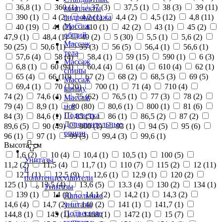
36,8 (
1
)
360 (
1
)
37 (
3
)
37,5 (
1
)
38 (
3
)
39 (
11
)
комплекты
390 (
1
)
4 (
2
)
4,2 (
1
)
4,4 (
2
)
4,5 (
12
)
4,8 (
11
)
гидромассажа
Массаж
40 (
19
)
41 (
2
)
410 (
1
)
42 (
2
)
43 (
1
)
45 (
2
)
общий
47,9 (
1
)
48,4 (
1
)
49 (
2
)
5 (
30
)
5,5 (
1
)
5,6 (
2
)
Массаж
50 (
25
)
50,6 (
1
)
55 (
3
)
56 (
5
)
56,4 (
1
)
56,6 (
1
)
тела
57,6 (
4
)
58 (
4
)
58,4 (
1
)
59 (
15
)
590 (
1
)
6 (
3
)
Массаж
6,8 (
1
)
60 (
94
)
60,4 (
4
)
61 (
4
)
610 (
4
)
62 (
1
)
спины
65 (
4
)
66 (
10
)
67 (
2
)
68 (
2
)
68,5 (
3
)
69 (
5
)
Массаж
69,4 (
1
)
70 (
120
)
700 (
1
)
71 (
4
)
710 (
4
)
шиацу
74 (
2
)
74,6 (
4
)
75 (
62
)
76,5 (
1
)
77 (
3
)
78 (
2
)
Массаж
79 (
4
)
8,9 (
1
)
80 (
80
)
80,6 (
1
)
800 (
1
)
81 (
6
)
ног
Подсветка
84 (
3
)
84,6 (
1
)
85 (
3
)
86 (
1
)
86,5 (
2
)
87 (
2
)
Дополнительные
89,6 (
5
)
90 (
49
)
900 (
1
)
93 (
1
)
94 (
5
)
95 (
6
)
опции
96 (
1
)
97 (
1
)
99 (
3
)
99,4 (
3
)
99,6 (
1
)
Высота, см
1,6 (
2
)
10 (
4
)
10,4 (
1
)
10,5 (
1
)
100 (
5
)
Унитазы
11,2 (
2
)
11,5 (
4
)
11,7 (
1
)
110 (
7
)
115 (
2
)
12 (
11
)
и
12,1 (
1
)
12,5 (
9
)
12,6 (
1
)
12,9 (
1
)
120 (
2
)
полотенцесушители
125 (
1
)
13,5 (
4
)
13,6 (
5
)
13.3 (
4
)
130 (
2
)
134 (
1
)
Унитазы
139 (
1
)
14 (
1
)
14,1 (
2
)
14,2 (
1
)
14,3 (
2
)
Напольные
14,6 (
4
)
14,7 (
2
)
140 (
2
)
141 (
1
)
141,7 (
1
)
унитазы
Подвесные
144,8 (
1
)
145 (
1
)
1468 (
1
)
1472 (
1
)
15 (
7
)