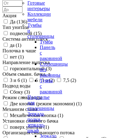
Готовые
интерьеры
Коллекции
Акция
мебели
Да (
136
)
Тумбы
Тип унитаза
и
подвесной (
15
)
столешницы
Система антивсплеск
Тумба
да (
1
)
Панель
Полочка в чаше
с
нет (
1
)
раковиной
Направление выпуска
Столешницы
горизонтальный (
3
)
без
Объем смывн. бачка, л
раковины
3 и 6 (
1
)
6 / 3 л (
2
)
7,5 (
2
)
Тумба
Подвод воды
с
раковиной
Сбоку (
3
)
Подстолье
Режим слива воды
для
Две кнопки (режим экономии) (
1
)
столешницы
Механизм слива
Зеркала,
Механическая кнопка (
1
)
полки,
Установки сливного бачка
зеркало-
поверх унитаза (
1
)
шкаф
Организация смывающего потока
Зеркало