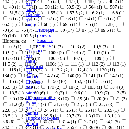
44,5 (
1
)
44,7 (
5
)
45 (
23
)
47 (
3
)
48 (
17
)
48,2 (
1
)
для
49 (
1
)
5 (
1
)
50 (
12
)
50,5 (
2
)
504 (
1
)
507 (
1
)
ванн
51,5 (
1
)
52 (
1
)
55 (
1
)
57,5 (
2
)
6,2 (
1
)
6,8 (
1
)
Панели
60 (
2
)
61 (
2
)
62 (
2
)
63 (
1
)
64 (
1
)
66 (
2
)
для
66,5 (
1
)
67 (
1
)
68 (
1
)
69,5 (
1
)
7,5 (
1
)
7,8 (
1
)
ванн
70 (
5
)
75 (
7
)
8,7 (
2
)
80 (
17
)
87 (
1
)
89,5 (
1
)
Лицевая
панель
90 (
14
)
99,5 (
1
)
Боковая
Ширина, см
панель
0,2 (
1
)
1,01 (
1
)
10 (
2
)
10,3 (
2
)
10,5 (
3
)
Сифоны
10,9 (
1
)
100 (
64
)
1000 (
2
)
101 (
2
)
105 (
10
)
для
105,6 (
1
)
106 (
4
)
106,5 (
3
)
107 (
1
)
109 (
1
)
ванн
11,5 (
2
)
110 (
8
)
1100а (
1
)
111 (
1
)
112 (
2
)
113 (
1
)
Карнизы
116 (
1
)
116,5 (
1
)
12,2 (
2
)
12,4 (
1
)
120 (
11
)
для
134 (
1
)
135 (
2
)
14,2 (
4
)
140 (
6
)
141 (
1
)
142 (
1
)
ванны
15 (
2
)
15,9 (
1
)
150 (
10
)
152,5 (
1
)
155 (
1
)
Шторки
16,5 (
3
)
17,9 (
3
)
170 (
2
)
18 (
2
)
18,3 (
1
)
18,4 (
3
)
для
ванн
18,5 (
1
)
180 (
6
)
19 (
3
)
19,6 (
1
)
19,9 (
2
)
2 (
5
)
Подголовники
2,5 (
108
)
2,7 (
2
)
2,8 (
10
)
2,9 (
4
)
20 (
6
)
21 (
2
)
Ручки
21,2 (
6
)
21,4 (
7
)
21,5 (
3
)
21,7 (
5
)
22,5 (
3
)
для
22,8 (
1
)
24 (
1
)
24,5 (
1
)
25 (
3
)
26 (
1
)
28,5 (
1
)
ванны
28.5 (
1
)
29 (
1
)
29,6 (
1
)
29,7 (
3
)
3 (
10
)
3,1 (
1
)
Гидромассажные
3,6 (
6
)
3,8 (
1
)
30 (
9
)
31,4 (
1
)
327 (
1
)
34,2 (
5
)
опции
34,5 (
1
)
348 (
1
)
35 (
20
)
355 (
1
)
36 (
8
)
36,5 (
11
)
Стандартные