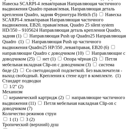
Навеска SCARPI-4 левая/правая Направляющая частичного
выдвижения Quadro правая/левая, Направляющая деталь
крепления Quadro, задняя Фурнитура Hettich (
5
)
Навеска
SCARPI-4 левая/правая Направляющая частичного
выдвижения, ЕВ20, правая/левая, Quadro 25 silent system
HD/350 – 9105624 Направляющая деталь крепления Quadro,
задняя (
1
)
Направляющая Push up Quadro25 Направляющая
Quadro (
1
)
Направляющая Push up частичного
выдвижения Quadro25 НР/350 ,левая/правая, ЕВ20 (
6
)
направляющие Quadro с доводчиком (
10
)
Направляющие с
доводчиком (
25
)
нет (
1
)
Опора чёрная (
2
)
Петля
мебельная вкладная Clip-on с доводчиком (
3
)
система
биде (
2
)
Со светодиодной подсветкой. Без выключателя -
выход свободный. Крепления к стене идут в комплекте. (
1
)
Стандарт подводки
1/2" (
2
)
Механизм
керамический картридж (
2
)
направляющие частичного
выдвижения (
11
)
Петля мебельная накладная Clip-on с
доводчиком (
7
)
Количество режимов струи
1 (
1
)
3 (
2
)
Тропический (верхний) душ