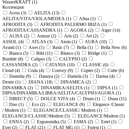
WasserKRAFT (
1
)
Коллекция
Acros (
3
)
AELITA (
13
)
AELITA/VITA/VIOLA/MEDEA (
1
)
Afina (
1
)
AFRODITA (
3
)
AFRODITA PALERMO IBIZA (
1
)
AFRODITA/CASSANDRA (
1
)
AGORA (
2
)
Aiger (
14
)
ALISA (
2
)
Amour (
2
)
Aris (
2
)
Art (
2
)
ASSOL (
4
)
ATLAS (
3
)
Atom (
1
)
AURA (
10
)
Avanti (
1
)
Axes (
1
)
Basic (
7
)
Bella (
1
)
Bella New (
6
)
Bianca (
5
)
Bild (
11
)
Blanco (
3
)
Bridge (
1
)
Bumble (
8
)
Calipso (
3
)
CALYPSO (
2
)
CASSANDRA (
2
)
CATANIA (
10
)
CLASSIC (
6
)
Cloud (
4
)
Coda (
4
)
Convey (
9
)
Copter (
2
)
Cube (
6
)
Damelia (
9
)
Danaya (
2
)
Daniela (
3
)
Darina (
4
)
Desire (
1
)
DIANA (
18
)
DINAMICA (
2
)
DINAMIKA (
2
)
DINAMIKA/AELITA (
1
)
DIPSA (
1
)
DIPSA/DINAMIKA/LIBRA/AELITA/CALYPSO/AGORA (
1
)
DIRECT (
5
)
DOLCE VITA (
4
)
Drum (
1
)
Duna (
11
)
Duo (
1
)
Eco (
2
)
ELEGANCE (
9
)
Elegance /Classic
/ Modern (
1
)
ELEGANCE/CLASSIC/ Modern (
1
)
ELEGANCE/CLASSIC/Modern (
5
)
ELEGANCE/Modern (
1
)
ENNA (
2
)
Ergonomika (
5
)
ESMA (
2
)
Estel (
1
)
Ever (
2
)
FLAT (
21
)
FLAT MG (
1
)
Forest (
1
)