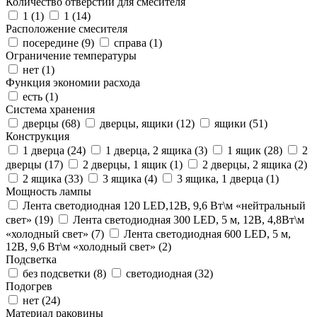
Количество отверстий для смесителя
1 (
1
)
1 (
14
)
Расположение смесителя
посередине (
9
)
справа (
1
)
Ограничение температуры
нет (
1
)
Функция экономии расхода
есть (
1
)
Система хранения
дверцы (
68
)
дверцы, ящики (
12
)
ящики (
51
)
Конструкция
1 дверца (
24
)
1 дверца, 2 ящика (
3
)
1 ящик (
28
)
2
дверцы (
17
)
2 дверцы, 1 ящик (
1
)
2 дверцы, 2 ящика (
2
)
2 ящика (
33
)
3 ящика (
4
)
3 ящика, 1 дверца (
1
)
Мощность лампы
Лента светодиодная 120 LED,12В, 9,6 Вт\м «нейтральный
свет» (
19
)
Лента светодиодная 300 LED, 5 м, 12В, 4,8Вт\м
«холодный свет» (
7
)
Лента светодиодная 600 LED, 5 м,
12В, 9,6 Вт\м «холодный свет» (
2
)
Подсветка
без подсветки (
8
)
светодиодная (
32
)
Подогрев
нет (
24
)
Материал раковины