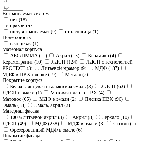
Встраиваемая система
нет (
18
)
Тип раковины
полувстраиваемая (
9
)
столешница (
1
)
Поверхность
глянцевая (
1
)
Материал корпуса
АБС/ПММА (
11
)
Акрил (
13
)
Керамика (
4
)
Керамогранит (
10
)
ЛДСП (
124
)
ЛДСП с технологией
PROTECT (
3
)
Литьевой мрамор (
9
)
МДФ (
187
)
МДФ в ПВХ пленке (
19
)
Металл (
2
)
Покрытие корпуса
Белая глянцевая итальянская эмаль (
3
)
ЛДСП (
62
)
ЛДСП в эмали (
1
)
Матовая пленка ПВХ (
4
)
Матовое (
65
)
МДФ в эмали (
2
)
Пленка ПВХ (
96
)
Эмаль (
18
)
Эмаль, акрил (
2
)
Материал фасада
100% литьевой акрил (
3
)
Акрил (
8
)
Зеркало (
10
)
ЛДСП (
49
)
МДФ (
238
)
МДФ в эмали (
3
)
Стекло (
1
)
Фрезерованный МДФ в эмале (
6
)
Покрытие фасада