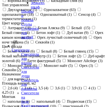
воронка-водоворот (
3
)
каскадный слив (
6
)
Зеркало-
Тип управления
шкаф
Двухзахватное (
5
)
Однозахватное (
63
)
Шкафы
однозахватные (
18
)
Однозахватный (
1
)
Сенсор (
4
)
и
термостатические (
1
)
пеналы
Цвет корпуса
Столы
Антрацит (
18
)
Белая Аляска (
9
)
Белый (
15
)
Стульчики
Белый глянец (
4
)
Бетон лофт (
1
)
Дуб ватан (
9
)
Орех
для
ванной
каньон коньяк (
5
)
Орех лучистый солнечный (
4
)
Орех
ноче тортона (
5
)
Секвойя (
1
)
Цвет фасада
Смесители
Белая Аляска (
6
)
Белый (
8
)
Белый глянец (
15
)
Смесители
белый матовый перламутр (
1
)
Бетон лофт (
2
)
Дуб крафт
для
золотой (
6
)
Латте фактурный (
5
)
Монолит Айсберг (
3
)
ванны
Монолит Дарк (
6
)
Монолит найт (
5
)
Орех (
3
)
Смесители
Секвойя (
2
)
для
Назначение
душа
для ванны (
1
)
Смеситель
Площадь ванной, м2
для
2,6 (
4
)
3 (
4
)
3,5 (
4
)
3,6 (
1
)
3,9 (
1
)
4 (
1
)
раковины
4,25 (
1
)
Смесители
Монтаж
на
напольная (
6
)
напольный (
4
)
Подвесная (
15
)
биде
Комплектующие
Подвесное (
1
)
подвесной (
10
)
пристенный (
2
)