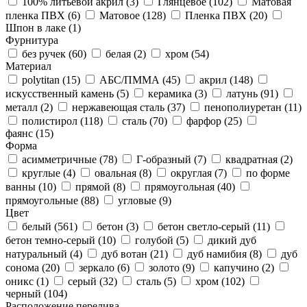
100% литьевой акрил (
3
)
Глянцевое (
102
)
Матовая
пленка ПВХ (
6
)
Матовое (
128
)
Пленка ПВХ (
20
)
Шпон в лаке (
1
)
Фурнитура
без ручек (
60
)
белая (
2
)
хром (
54
)
Материал
polytitan (
15
)
АБС/ПММА (
45
)
акрил (
148
)
искусственный камень (
5
)
керамика (
3
)
латунь (
91
)
металл (
2
)
нержавеющая сталь (
37
)
пенополиуретан (
11
)
полистирол (
118
)
сталь (
70
)
фарфор (
25
)
фаянс (
15
)
Форма
асимметричные (
78
)
Г-образный (
7
)
квадратная (
2
)
круглые (
4
)
овальная (
8
)
округлая (
7
)
по форме
ванны (
10
)
прямой (
8
)
прямоугольная (
40
)
прямоугольные (
88
)
угловые (
9
)
Цвет
белый (
561
)
бетон (
3
)
бетон светло-серый (
11
)
бетон темно-серый (
10
)
голубой (
5
)
дикий дуб
натуральный (
4
)
дуб вотан (
21
)
дуб намибия (
8
)
дуб
сонома (
20
)
зеркало (
6
)
золото (
9
)
капучино (
2
)
оникс (
1
)
серый (
32
)
сталь (
5
)
хром (
102
)
черный (
104
)
Расположение перелива