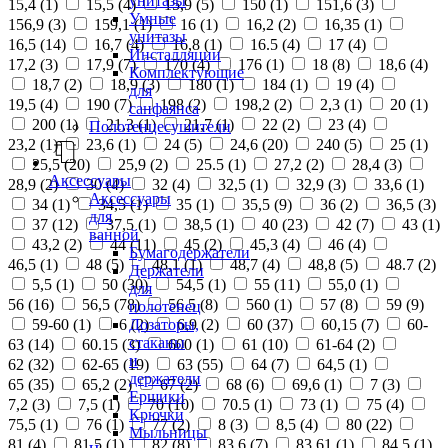
унитазы
15,4 (
1
)
15,5 (
4
)
15,9 (
5
)
150 (
1
)
151,6 (
3
)
Умные
156,9 (
3
)
159,1 (
1
)
16 (
1
)
16,2 (
2
)
16,35 (
1
)
унитазы
16,5 (
14
)
16,7 (
4
)
16,8 (
1
)
16.5 (
4
)
17 (
4
)
Инсталляции
17,2 (
3
)
17,9 (
7
)
170 (
4
)
176 (
1
)
18 (
8
)
18,6 (
4
)
Комплектующие
18,7 (
2
)
18,9 (
3
)
180 (
1
)
184 (
1
)
19 (
4
)
для
19,5 (
4
)
190 (
7
)
198 (
2
)
198,2 (
2
)
2,3 (
1
)
20 (
1
)
санфаянса
200 (
1
)
21,3 (
1
)
21,7 (
1
)
22 (
2
)
23 (
4
)
Полотенцесушители
23,2 (
1
)
23,6 (
1
)
24 (
5
)
24,6 (
20
)
240 (
5
)
25 (
1
)
25,5 (
20
)
25,9 (
2
)
25.5 (
1
)
27,2 (
2
)
28,4 (
3
)
Аксессуары
28,9 (
2
)
30 (
4
)
32 (
4
)
32,5 (
1
)
32,9 (
3
)
33,6 (
1
)
Аксессуары
34 (
1
)
34,5 (
1
)
35 (
1
)
35,5 (
9
)
36 (
2
)
36,5 (
3
)
для
37 (
12
)
37,5 (
1
)
38,5 (
1
)
40 (
23
)
42 (
7
)
43 (
1
)
ванной
43,2 (
2
)
44 (
11
)
45 (
2
)
45,3 (
4
)
46 (
4
)
Бумагодержатели
46,5 (
1
)
48 (
5
)
48,1 (
1
)
48,7 (
4
)
48,8 (
5
)
48.7 (
2
)
Держатели
5,5 (
1
)
50 (
30
)
54,5 (
1
)
55 (
11
)
55,0 (
1
)
для
56 (
16
)
56,5 (
78
)
56.5 (
8
)
560 (
1
)
57 (
8
)
59 (
9
)
полотенец
Дозаторы,
59-60 (
1
)
6 (
2
)
6,9 (
2
)
60 (
37
)
60,15 (
7
)
60-
стаканы
63 (
14
)
60.15 (
3
)
600 (
1
)
61 (
10
)
61-64 (
2
)
и
62 (
32
)
62-65 (
19
)
63 (
55
)
64 (
7
)
64,5 (
1
)
держатели
65 (
35
)
65,2 (
2
)
67 (
2
)
68 (
6
)
69,6 (
1
)
7 (
3
)
Ершики
7,2 (
3
)
7,5 (
1
)
70 (
10
)
70.5 (
1
)
73 (
1
)
75 (
4
)
Крючки
75,5 (
1
)
76 (
1
)
77 (
2
)
8 (
3
)
8,5 (
4
)
80 (
22
)
Мыльницы
81 (
4
)
81,5 (
1
)
82 (
8
)
83,6 (
7
)
83,61 (
1
)
84,5 (
1
)