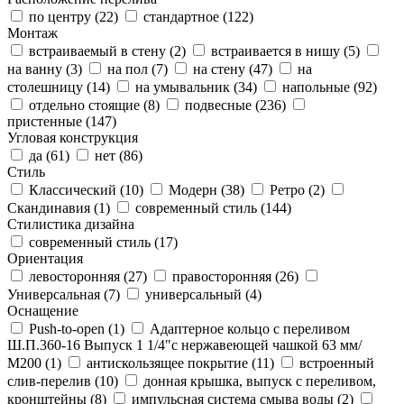
по центру (
22
)
стандартное (
122
)
Монтаж
встраиваемый в стену (
2
)
встраивается в нишу (
5
)
на ванну (
3
)
на пол (
7
)
на стену (
47
)
на
столешницу (
14
)
на умывальник (
34
)
напольные (
92
)
отдельно стоящие (
8
)
подвесные (
236
)
пристенные (
147
)
Угловая конструкция
да (
61
)
нет (
86
)
Стиль
Классический (
10
)
Модерн (
38
)
Ретро (
2
)
Скандинавия (
1
)
современный стиль (
144
)
Стилистика дизайна
современный стиль (
17
)
Ориентация
левосторонняя (
27
)
правосторонняя (
26
)
Универсальная (
7
)
универсальный (
4
)
Оснащение
Push-to-open (
1
)
Адаптерное кольцо с переливом
Ш.П.360-16 Выпуск 1 1/4"с нержавеющей чашкой 63 мм/
М200 (
1
)
антискользящее покрытие (
11
)
встроенный
слив-перелив (
10
)
донная крышка, выпуск с переливом,
кронштейны (
8
)
импульсная система смыва воды (
2
)