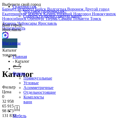
Выберите свой город
Гидромассаж
Барнаул
Белгород
Бийск
Волгоград
Воронеж
Другой город
Что такое гидромассаж?
Екатеринбург
Ижевск
Казань
Нижний Новгород
Новокузнецк
Собрать гидромассажную ванну
Новосибирск
Оренбург
Пермь
Самара
Тольятти
Томск
Тюмень
Чебоксары
Ярославль
Ваш город:
Перезвонить
Ярославль
Магазины
Каталог
товаров
Главная
- Каталог
Каталог
Ванны
Прямоугольные
Угловые
Фильтр
Асимметричные
Цена
Отдельностоящие
0
Комплекты
32 958
ванн
65 915
98 873
131 830
Мебель