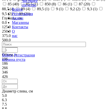
Чистящее
85 (
40
)
85,5 (
1
)
850 (
8
)
86 (
1
)
87 (
20
)
средство
88,7 (
4
)
89 (
4
)
89,5 (
1
)
9 (
1
)
9,2 (
2
)
9,3 (
1
)
Войти
Регистрация
9,5 (
2
)
90 (
21
)
Акции
Глубина, см
Магазины
0.0
Контакты
125.0
О
250.0
нас
375.0
500.0
Объем, л
Войти
Регистрация
106
корзина пуста
186
266
346
426
Диаметр слива, см
5.0
6.3
7.5
8.8