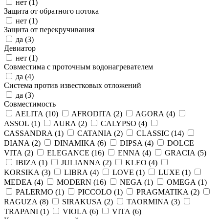
нет (
1
)
Защита от обратного потока
нет (
1
)
Защита от перекручивания
да (
3
)
Девиатор
нет (
1
)
Совместима с проточным водонагревателем
да (
4
)
Система против известковых отложений
да (
3
)
Совместимость
AELITA (
10
)
AFRODITA (
2
)
AGORA (
4
)
ASSOL (
1
)
AURA (
2
)
CALYPSO (
4
)
CASSANDRA (
1
)
CATANIA (
2
)
CLASSIC (
14
)
DIANA (
2
)
DINAMIKA (
6
)
DIPSA (
4
)
DOLCE
VITA (
2
)
ELEGANCE (
16
)
ENNA (
4
)
GRACIA (
5
)
IBIZA (
1
)
JULIANNA (
2
)
KLEO (
4
)
KORSIKA (
3
)
LIBRA (
4
)
LOVE (
1
)
LUXE (
1
)
MEDEA (
4
)
MODERN (
16
)
NEGA (
1
)
OMEGA (
1
)
PALERMO (
1
)
PICCOLO (
1
)
PRAGMATIKA (
2
)
RAGUZA (
8
)
SIRAKUSA (
2
)
TAORMINA (
3
)
TRAPANI (
1
)
VIOLA (
6
)
VITA (
6
)