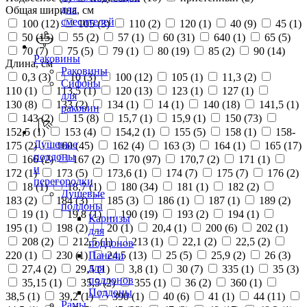
для
Общая ширина, см
смесителей
100 (
12
)
105 (
3
)
110 (
2
)
120 (
1
)
40 (
9
)
45 (
1
)
50 (
15
)
55 (
2
)
57 (
1
)
60 (
31
)
640 (
1
)
65 (
5
)
70 (
7
)
75 (
5
)
79 (
1
)
80 (
19
)
85 (
2
)
90 (
14
)
Раковины
Длина, см
Раковины
0,3 (
3
)
10 (
3
)
100 (
12
)
105 (
1
)
11,3 (
2
)
Сифоны
110 (
1
)
113,5 (
1
)
120 (
13
)
123 (
1
)
127 (
1
)
для
130 (
8
)
133 (
2
)
134 (
1
)
14 (
1
)
140 (
18
)
141,5 (
1
)
раковин
143 (
2
)
15 (
8
)
15,7 (
1
)
15,9 (
1
)
150 (
73
)
152,5 (
1
)
153 (
4
)
154,2 (
1
)
155 (
5
)
158 (
1
)
158-
Душевые
175 (
2
)
160 (
45
)
162 (
4
)
163 (
3
)
164 (
1
)
165 (
17
)
поддоны
166 (
2
)
167 (
2
)
170 (
97
)
170,7 (
2
)
171 (
1
)
и
172 (
1
)
173 (
5
)
173,6 (
1
)
174 (
7
)
175 (
7
)
176 (
2
)
перегородки
18 (
1
)
18,7 (
1
)
180 (
34
)
181 (
1
)
182 (
2
)
Душевые
183 (
2
)
184 (
3
)
185 (
3
)
186 (
1
)
187 (
1
)
189 (
2
)
поддоны
19 (
1
)
19,8 (
1
)
190 (
19
)
193 (
2
)
194 (
1
)
Карнизы
195 (
1
)
198 (
2
)
20 (
1
)
20,4 (
1
)
200 (
6
)
202 (
1
)
для
208 (
2
)
212,5 (
1
)
213 (
1
)
22,1 (
2
)
22,5 (
2
)
поддонов
220 (
1
)
230 (
1
)
24,5 (
13
)
25 (
5
)
25,9 (
2
)
26 (
3
)
Панели
для
27,4 (
2
)
29,5 (
1
)
3,8 (
1
)
30 (
7
)
335 (
1
)
35 (
3
)
поддонов
35,15 (
1
)
35,5 (
2
)
355 (
1
)
36 (
2
)
360 (
1
)
Поддоны
38,5 (
1
)
39,2 (
1
)
390 (
1
)
40 (
6
)
41 (
1
)
44 (
11
)
Рамы