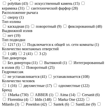
polytitan (
43
)
искусственный камень (
15
)
керамика (
31
)
сантехнический фарфор (
28
)
Расположение рычага
сверху (
1
)
Тип излива
каскадная (
1
)
поворотный (
9
)
фиксированный (
48
)
Выдвижной излив
нет (
19
)
Тип подводки
1217 (
1
)
Подключается к общей эл. сети комнаты (
1
)
Количество монтажных отверстий
1 (
48
)
2 (
41
)
3 (
2
)
Тип дивертора
Без дивертора (
11
)
Вытяжной (
1
)
Интегрированный
в излив (
6
)
Поворотный (
25
)
Гидромассаж
не устанавливается (
41
)
устанавливается (
108
)
Количество человек
1 (
16
)
двухместные (
17
)
одноместные (
122
)
Бренд
1Marka (
730
)
ABBER (
1
)
Aima (
14
)
Cersanit (
6
)
Florentina (
4
)
Iddis (
148
)
Marka One (
222
)
Milardo (
3
)
Poseidon (
42
)
Santek (
6
)
SantiLine (
9
)