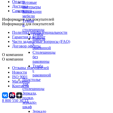
Оплата
Готовые
Доставка
интерьеры
Самовывоз
Коллекции
мебели
Информация для покупателей
Тумбы
Информация для покупателей
и
столешницы
Политика конфиденциальности
Тумба
Гарантия и возврат
Панель
Часто задаваемые вопросы (FAQ)
с
Договор оферты
раковиной
Столешницы
О компании
без
О компании
раковины
Тумба
Отзывы покупателей
с
Новости
раковиной
ISO 9001
Подстолье
Магазины
для
Контакты
столешницы
Зеркала,
полки,
8 800 550 30 13
зеркало-
шкаф
Зеркало