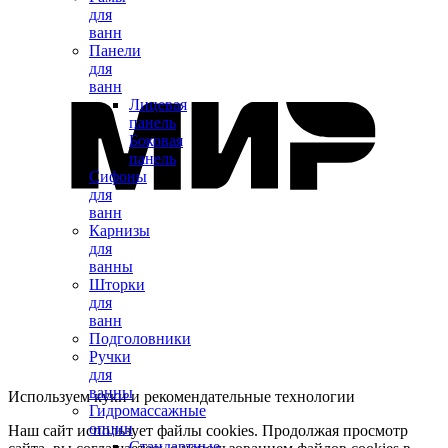
для
ванн
Панели
для
ванн
Лицевая
панель
Боковая
панель
Сифоны
для
ванн
Карнизы
для
ванны
Шторки
для
ванн
Подголовники
Ручки
для
ванны
Используем куки и рекомендательные технологии
Гидромассажные
опции
Наш сайт использует файлы cookies. Продолжая просмотр
Стандартные