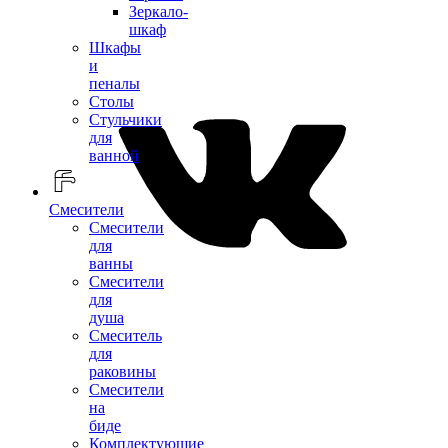
Зеркало-
шкаф
Шкафы
и
пеналы
Столы
Стульчики
для
ванной
Смесители
Смесители
для
ванны
Смесители
для
душа
Смеситель
для
раковины
Смесители
на
биде
Комплектующие