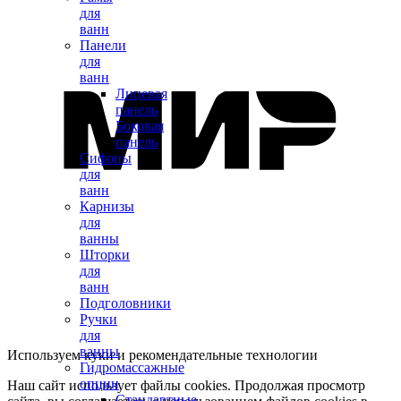
для
ванн
Панели
для
ванн
Лицевая
панель
Боковая
панель
Сифоны
для
ванн
Карнизы
для
ванны
Шторки
для
ванн
Подголовники
Ручки
для
ванны
Используем куки и рекомендательные технологии
Гидромассажные
опции
Наш сайт использует файлы cookies. Продолжая просмотр
Стандартные