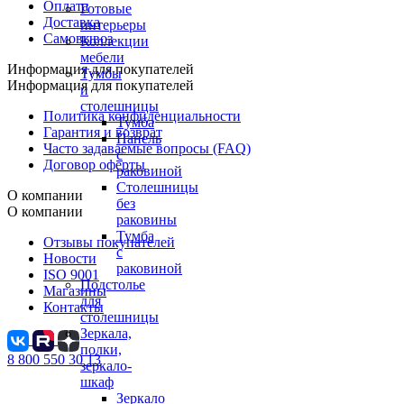
Оплата
Готовые
Доставка
интерьеры
Самовывоз
Коллекции
мебели
Информация для покупателей
Тумбы
Информация для покупателей
и
столешницы
Политика конфиденциальности
Тумба
Гарантия и возврат
Панель
Часто задаваемые вопросы (FAQ)
с
Договор оферты
раковиной
Столешницы
О компании
без
О компании
раковины
Тумба
Отзывы покупателей
с
Новости
раковиной
ISO 9001
Подстолье
Магазины
для
Контакты
столешницы
Зеркала,
полки,
8 800 550 30 13
зеркало-
шкаф
Зеркало