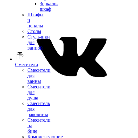
Зеркало-
шкаф
Шкафы
и
пеналы
Столы
Стульчики
для
ванной
Смесители
Смесители
для
ванны
Смесители
для
душа
Смеситель
для
раковины
Смесители
на
биде
Комплектующие