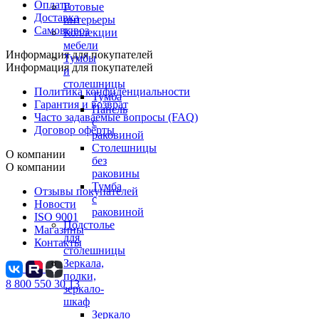
Оплата
Готовые
Доставка
интерьеры
Самовывоз
Коллекции
мебели
Информация для покупателей
Тумбы
Информация для покупателей
и
столешницы
Политика конфиденциальности
Тумба
Гарантия и возврат
Панель
Часто задаваемые вопросы (FAQ)
с
Договор оферты
раковиной
Столешницы
О компании
без
О компании
раковины
Тумба
Отзывы покупателей
с
Новости
раковиной
ISO 9001
Подстолье
Магазины
для
Контакты
столешницы
Зеркала,
полки,
8 800 550 30 13
зеркало-
шкаф
Зеркало