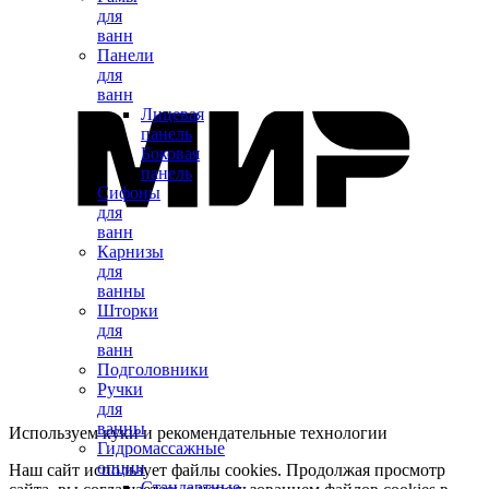
для
ванн
Панели
для
ванн
Лицевая
панель
Боковая
панель
Сифоны
для
ванн
Карнизы
для
ванны
Шторки
для
ванн
Подголовники
Ручки
для
ванны
Используем куки и рекомендательные технологии
Гидромассажные
опции
Наш сайт использует файлы cookies. Продолжая просмотр
Стандартные