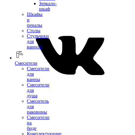
Зеркало-
шкаф
Шкафы
и
пеналы
Столы
Стульчики
для
ванной
Смесители
Смесители
для
ванны
Смесители
для
душа
Смеситель
для
раковины
Смесители
на
биде
Комплектующие