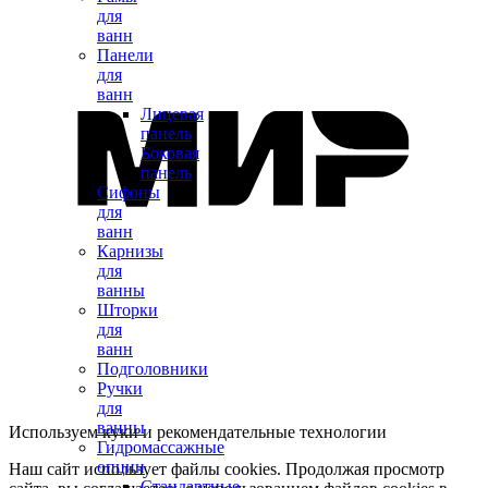
для
ванн
Панели
для
ванн
Лицевая
панель
Боковая
панель
Сифоны
для
ванн
Карнизы
для
ванны
Шторки
для
ванн
Подголовники
Ручки
для
ванны
Используем куки и рекомендательные технологии
Гидромассажные
опции
Наш сайт использует файлы cookies. Продолжая просмотр
Стандартные