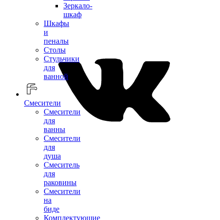
Зеркало-
шкаф
Шкафы
и
пеналы
Столы
Стульчики
для
ванной
Смесители
Смесители
для
ванны
Смесители
для
душа
Смеситель
для
раковины
Смесители
на
биде
Комплектующие