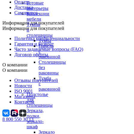
Оплата
Готовые
Доставка
интерьеры
Самовывоз
Коллекции
мебели
Информация для покупателей
Тумбы
Информация для покупателей
и
столешницы
Политика конфиденциальности
Тумба
Гарантия и возврат
Панель
Часто задаваемые вопросы (FAQ)
с
Договор оферты
раковиной
Столешницы
О компании
без
О компании
раковины
Тумба
Отзывы покупателей
с
Новости
раковиной
ISO 9001
Подстолье
Магазины
для
Контакты
столешницы
Зеркала,
полки,
8 800 550 30 13
зеркало-
шкаф
Зеркало