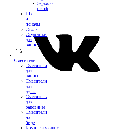
Зеркало-
шкаф
Шкафы
и
пеналы
Столы
Стульчики
для
ванной
Смесители
Смесители
для
ванны
Смесители
для
душа
Смеситель
для
раковины
Смесители
на
биде
Комплектующие