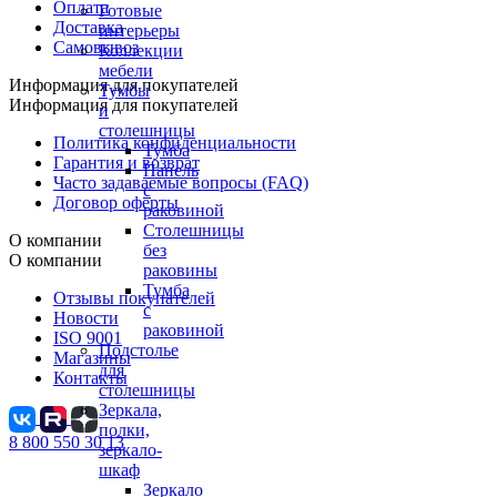
Оплата
Готовые
Доставка
интерьеры
Самовывоз
Коллекции
мебели
Информация для покупателей
Тумбы
Информация для покупателей
и
столешницы
Политика конфиденциальности
Тумба
Гарантия и возврат
Панель
Часто задаваемые вопросы (FAQ)
с
Договор оферты
раковиной
Столешницы
О компании
без
О компании
раковины
Тумба
Отзывы покупателей
с
Новости
раковиной
ISO 9001
Подстолье
Магазины
для
Контакты
столешницы
Зеркала,
полки,
8 800 550 30 13
зеркало-
шкаф
Зеркало