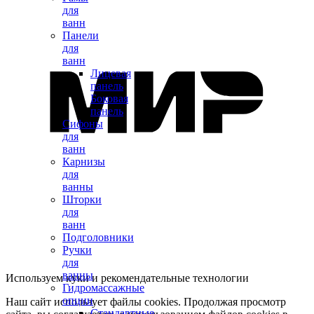
для
ванн
Панели
для
ванн
Лицевая
панель
Боковая
панель
Сифоны
для
ванн
Карнизы
для
ванны
Шторки
для
ванн
Подголовники
Ручки
для
ванны
Используем куки и рекомендательные технологии
Гидромассажные
опции
Наш сайт использует файлы cookies. Продолжая просмотр
Стандартные