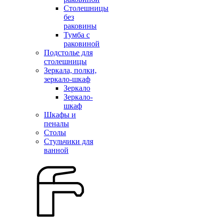
Столешницы
без
раковины
Тумба с
раковиной
Подстолье для
столешницы
Зеркала, полки,
зеркало-шкаф
Зеркало
Зеркало-
шкаф
Шкафы и
пеналы
Столы
Стульчики для
ванной