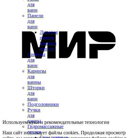
для
ванн
Панели
для
ванн
Лицевая
панель
Боковая
панель
Сифоны
для
ванн
Карнизы
для
ванны
Шторки
для
ванн
Подголовники
Ручки
для
ванны
Используем куки и рекомендательные технологии
Гидромассажные
опции
Наш сайт использует файлы cookies. Продолжая просмотр
Стандартные