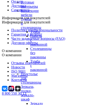
Оплата
Готовые
Доставка
интерьеры
Самовывоз
Коллекции
мебели
Информация для покупателей
Тумбы
Информация для покупателей
и
столешницы
Политика конфиденциальности
Тумба
Гарантия и возврат
Панель
Часто задаваемые вопросы (FAQ)
с
Договор оферты
раковиной
Столешницы
О компании
без
О компании
раковины
Тумба
Отзывы покупателей
с
Новости
раковиной
ISO 9001
Подстолье
Магазины
для
Контакты
столешницы
Зеркала,
полки,
8 800 550 30 13
зеркало-
шкаф
Зеркало