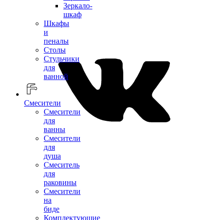
Зеркало-
шкаф
Шкафы
и
пеналы
Столы
Стульчики
для
ванной
Смесители
Смесители
для
ванны
Смесители
для
душа
Смеситель
для
раковины
Смесители
на
биде
Комплектующие