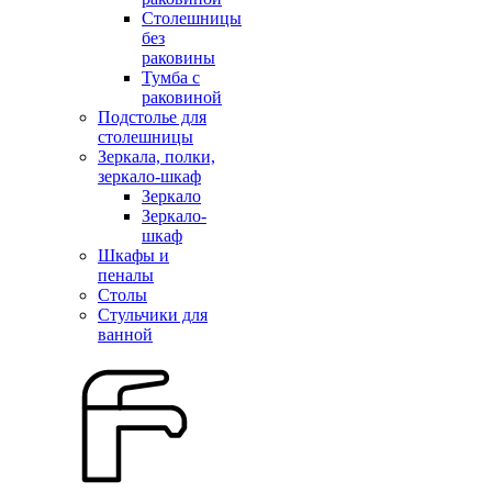
Столешницы
без
раковины
Тумба с
раковиной
Подстолье для
столешницы
Зеркала, полки,
зеркало-шкаф
Зеркало
Зеркало-
шкаф
Шкафы и
пеналы
Столы
Стульчики для
ванной