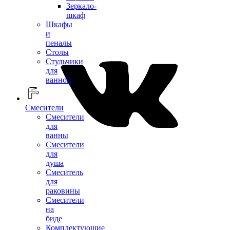
Зеркало-
шкаф
Шкафы
и
пеналы
Столы
Стульчики
для
ванной
Смесители
Смесители
для
ванны
Смесители
для
душа
Смеситель
для
раковины
Смесители
на
биде
Комплектующие