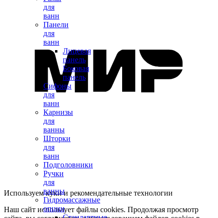
для
ванн
Панели
для
ванн
Лицевая
панель
Боковая
панель
Сифоны
для
ванн
Карнизы
для
ванны
Шторки
для
ванн
Подголовники
Ручки
для
ванны
Используем куки и рекомендательные технологии
Гидромассажные
опции
Наш сайт использует файлы cookies. Продолжая просмотр
Стандартные