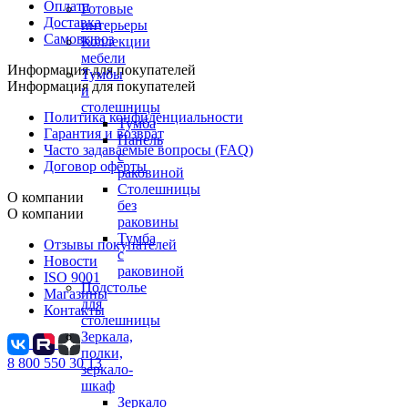
Оплата
Готовые
Доставка
интерьеры
Самовывоз
Коллекции
мебели
Информация для покупателей
Тумбы
Информация для покупателей
и
столешницы
Политика конфиденциальности
Тумба
Гарантия и возврат
Панель
Часто задаваемые вопросы (FAQ)
с
Договор оферты
раковиной
Столешницы
О компании
без
О компании
раковины
Тумба
Отзывы покупателей
с
Новости
раковиной
ISO 9001
Подстолье
Магазины
для
Контакты
столешницы
Зеркала,
полки,
8 800 550 30 13
зеркало-
шкаф
Зеркало