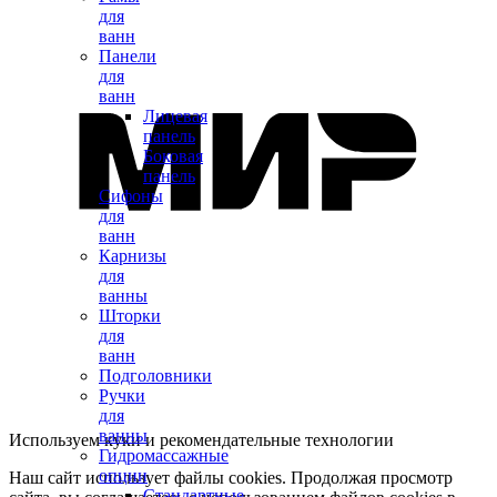
для
ванн
Панели
для
ванн
Лицевая
панель
Боковая
панель
Сифоны
для
ванн
Карнизы
для
ванны
Шторки
для
ванн
Подголовники
Ручки
для
ванны
Используем куки и рекомендательные технологии
Гидромассажные
опции
Наш сайт использует файлы cookies. Продолжая просмотр
Стандартные