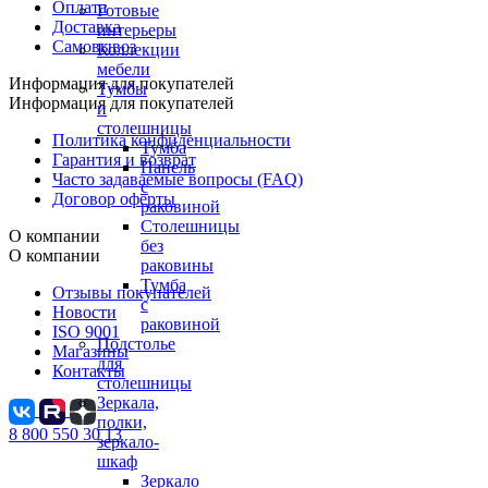
Оплата
Готовые
Доставка
интерьеры
Самовывоз
Коллекции
мебели
Информация для покупателей
Тумбы
Информация для покупателей
и
столешницы
Политика конфиденциальности
Тумба
Гарантия и возврат
Панель
Часто задаваемые вопросы (FAQ)
с
Договор оферты
раковиной
Столешницы
О компании
без
О компании
раковины
Тумба
Отзывы покупателей
с
Новости
раковиной
ISO 9001
Подстолье
Магазины
для
Контакты
столешницы
Зеркала,
полки,
8 800 550 30 13
зеркало-
шкаф
Зеркало