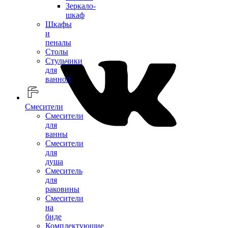
Зеркало-
шкаф
Шкафы
и
пеналы
Столы
Стульчики
для
ванной
Смесители
Смесители
для
ванны
Смесители
для
душа
Смеситель
для
раковины
Смесители
на
биде
Комплектующие