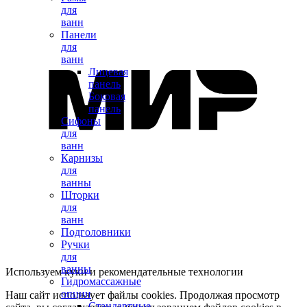
для
ванн
Панели
для
ванн
Лицевая
панель
Боковая
панель
Сифоны
для
ванн
Карнизы
для
ванны
Шторки
для
ванн
Подголовники
Ручки
для
ванны
Используем куки и рекомендательные технологии
Гидромассажные
опции
Наш сайт использует файлы cookies. Продолжая просмотр
Стандартные