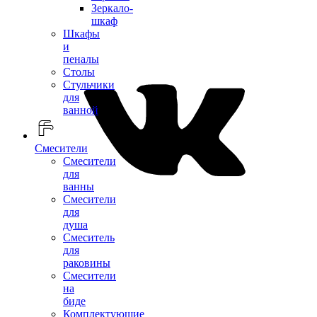
Зеркало-
шкаф
Шкафы
и
пеналы
Столы
Стульчики
для
ванной
Смесители
Смесители
для
ванны
Смесители
для
душа
Смеситель
для
раковины
Смесители
на
биде
Комплектующие