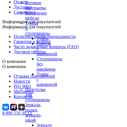
Оплата
Готовые
Доставка
интерьеры
Самовывоз
Коллекции
мебели
Информация для покупателей
Тумбы
Информация для покупателей
и
столешницы
Политика конфиденциальности
Тумба
Гарантия и возврат
Панель
Часто задаваемые вопросы (FAQ)
с
Договор оферты
раковиной
Столешницы
О компании
без
О компании
раковины
Тумба
Отзывы покупателей
с
Новости
раковиной
ISO 9001
Подстолье
Магазины
для
Контакты
столешницы
Зеркала,
полки,
8 800 550 30 13
зеркало-
шкаф
Зеркало