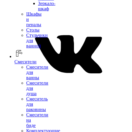
Зеркало-
шкаф
Шкафы
и
пеналы
Столы
Стульчики
для
ванной
Смесители
Смесители
для
ванны
Смесители
для
душа
Смеситель
для
раковины
Смесители
на
биде
Комплектующие