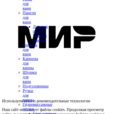
для
ванн
Панели
для
ванн
Лицевая
панель
Боковая
панель
Сифоны
для
ванн
Карнизы
для
ванны
Шторки
для
ванн
Подголовники
Ручки
для
ванны
Используем куки и рекомендательные технологии
Гидромассажные
опции
Наш сайт использует файлы cookies. Продолжая просмотр
Стандартные