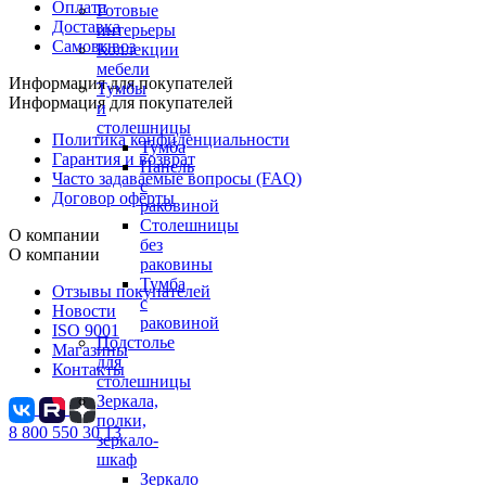
Оплата
Готовые
Доставка
интерьеры
Самовывоз
Коллекции
мебели
Информация для покупателей
Тумбы
Информация для покупателей
и
столешницы
Политика конфиденциальности
Тумба
Гарантия и возврат
Панель
Часто задаваемые вопросы (FAQ)
с
Договор оферты
раковиной
Столешницы
О компании
без
О компании
раковины
Тумба
Отзывы покупателей
с
Новости
раковиной
ISO 9001
Подстолье
Магазины
для
Контакты
столешницы
Зеркала,
полки,
8 800 550 30 13
зеркало-
шкаф
Зеркало