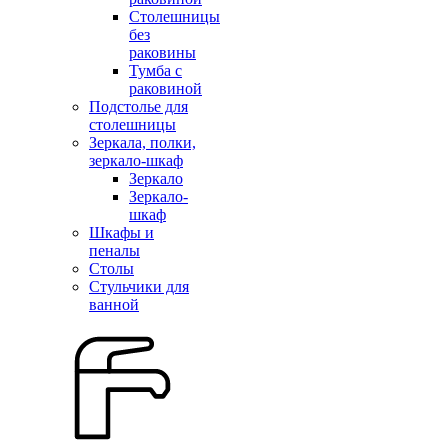
Столешницы
без
раковины
Тумба с
раковиной
Подстолье для
столешницы
Зеркала, полки,
зеркало-шкаф
Зеркало
Зеркало-
шкаф
Шкафы и
пеналы
Столы
Стульчики для
ванной