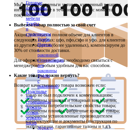
Готовые
Мы вернем Вам деньги за товар, купленный в нашем
интерьеры
интернет-магазине в течении 100 дней с момента
Коллекции
покупки.
мебели
Тумбы
Вывезем товар полностью за свой счет
и
столешницы
Акция действует в полном объеме для клиентов в
Тумба
следующих округах: цфо, пфо,сзфо и уфо. для клиентов
Панель
из других округов (более удаленных), компенсируем до
с
30% от стоимости доставки.
раковиной
Для оформления возврата необходимо связаться с
Столешницы
менеджером, любым удобным для вас способом.
без
раковины
Какие товары можно вернуть?
Тумба
с
Возврат качественного товара возможен если:
раковиной
Подстолье
товар не был подключен к коммуникациям;
для
сохранены упаковка и товарный вид изделия;
столешницы
сохранены потребительские свойства товара;
Зеркала,
сохранены пломбы, фабричные ярлыки товара;
полки,
сохранены установленные производителем
зеркало-
комплектующие и документы (инструкция по
шкаф
эксплуатации, гарантийные талоны и т.д.).
Зеркало