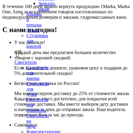
Зеркало-
В течении 100 дней можно вернуть продукцию 1Marka, Marka
шкаф
One, Aima за исключением товаров изготовленных по
Шкафы
индивидуальным размерам и заказам, гидромассажных ванн.
и
пеналы
С нами выгодно!
Столы
Стульчики
для
У нас дешевле!
ванной
Каждый день мы предлагаем большое количество
товаров с хорошей скидкой.
Смесители
Смесители
Если вы найдете дешевле, уравняем цену и подарим до
для
5% дополнительной скидки!
ванны
Бесплатная доставка по России!
Смесители
для
Мы компенсируем доставку до 25% от стоимости заказа.
душа
Как правило этого достаточно, для покрытия всей
Смеситель
стоимости доставки. Мы вместе выберем дату доставки
для
и напомним за день до отправки заказа. Наш водитель
раковины
перезвонит Вам за час до приезда.
Смесители
на
Самовывоз
биде
Комплектующие