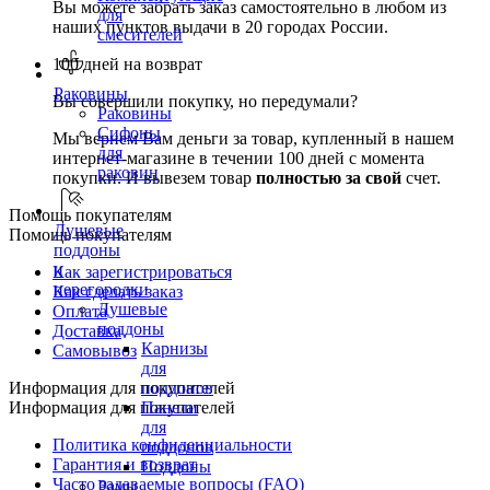
Вы можете забрать заказ самостоятельно в любом из
для
наших пунктов выдачи в 20 городах России.
смесителей
100 дней на возврат
Раковины
Вы совершили покупку, но передумали?
Раковины
Сифоны
Мы вернем Вам деньги за товар, купленный в нашем
для
интернет-магазине в течении 100 дней с момента
раковин
покупки. И вывезем товар
полностью за свой
счет.
Помощь покупателям
Душевые
Помощь покупателям
поддоны
и
Как зарегистрироваться
перегородки
Как сделать заказ
Душевые
Оплата
поддоны
Доставка
Карнизы
Самовывоз
для
Информация для покупателей
поддонов
Информация для покупателей
Панели
для
Политика конфиденциальности
поддонов
Гарантия и возврат
Поддоны
Часто задаваемые вопросы (FAQ)
Рамы