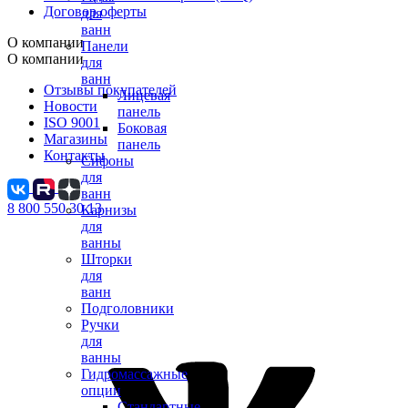
Договор оферты
для
ванн
О компании
Панели
О компании
для
ванн
Отзывы покупателей
Лицевая
Новости
панель
ISO 9001
Боковая
Магазины
панель
Контакты
Сифоны
для
ванн
8 800 550 30 13
Карнизы
для
ванны
Шторки
для
ванн
Подголовники
Ручки
для
ванны
Гидромассажные
опции
Стандартные