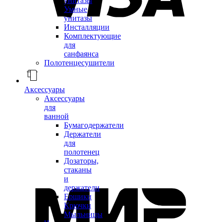
унитазы
Умные
унитазы
Инсталляции
Комплектующие
для
санфаянса
Полотенцесушители
Аксессуары
Аксессуары
для
ванной
Бумагодержатели
Держатели
для
полотенец
Дозаторы,
стаканы
и
держатели
Ершики
Крючки
Мыльницы