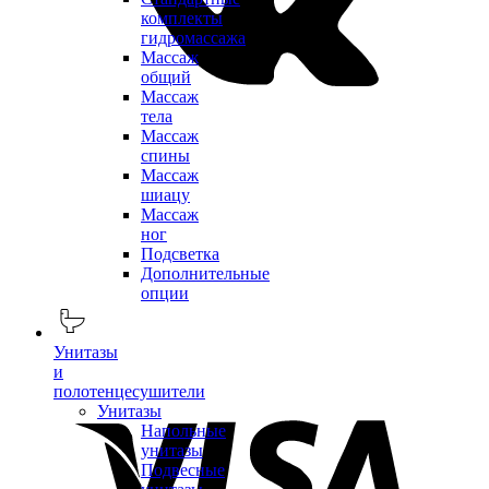
комплекты
гидромассажа
Массаж
общий
Массаж
тела
Массаж
спины
Массаж
шиацу
Массаж
ног
Подсветка
Дополнительные
опции
Унитазы
и
полотенцесушители
Унитазы
Напольные
унитазы
Подвесные