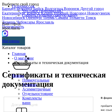
Выберите свой город
Гидромассаж
Барнаул
Белгород
Бийск
Волгоград
Воронеж
Другой город
Что такое гидромассаж?
Екатеринбург
Ижевск
Казань
Нижний Новгород
Новокузнецк
Собрать гидромассажную ванну
Новосибирск
Оренбург
Пермь
Самара
Тольятти
Томск
Тюмень
Чебоксары
Ярославль
Ваш город:
Перезвонить
Ярославль
Магазины
Каталог товаров
Главная
-
О магазине
- Сертификаты и техническая документация
Сертификаты и техническая
Ванны
Прямоугольные
документация
Угловые
Асимметричные
Отдельностоящие
Комплекты
ванн