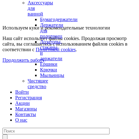
Аксессуары
для
ванной
Бумагодержатели
Держатели
Используем куки и рекомендательные технологии
для
полотенец
Наш сайт использует файлы cookies. Продолжая просмотр
Дозаторы,
сайта, вы соглашаетесь с использованием файлов cookies в
стаканы
соответствии с
Политикой cookies
.
и
держатели
Продолжить работу
Ершики
Крючки
Мыльницы
Чистящее
средство
Войти
Регистрация
Акции
Магазины
Контакты
О нас