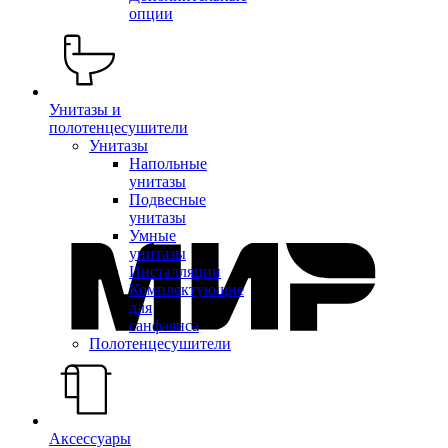
опции
Унитазы и
полотенцесушители
Унитазы
Напольные
унитазы
Подвесные
унитазы
Умные
унитазы
Инсталляции
Комплектующие
для
санфаянса
Полотенцесушители
Аксессуары