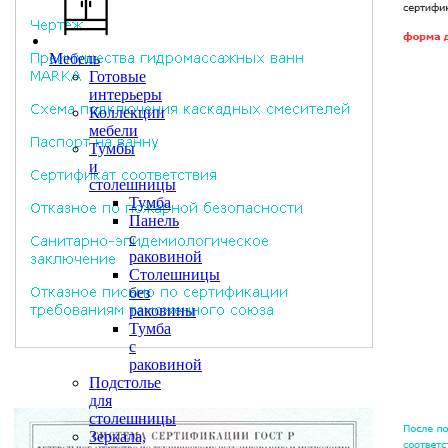
Мебель
Готовые
интерьеры
Коллекции
мебели
Тумбы
и
столешницы
Тумба
Панель
с
раковиной
Столешницы
без
раковины
Тумба
с
раковиной
Подстолье
для
столешницы
Зеркала,