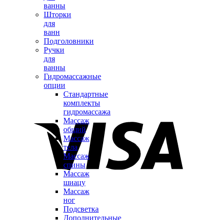
ванны
Шторки
для
ванн
Подголовники
Ручки
для
ванны
Гидромассажные
опции
Стандартные
комплекты
гидромассажа
Массаж
общий
Массаж
тела
Массаж
спины
Массаж
шиацу
Массаж
ног
Подсветка
Дополнительные