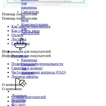
для
раковины
Смесители
Помощь покупателям
на
Помощь покупателям
биде
Комплектующие
Как зарегистрироваться
для
Как сделать заказ
смесителей
Оплата
Доставка
Самовывоз
Информация для покупателей
Информация для покупателей
Раковины
Раковины
Политика конфиденциальности
Сифоны
Гарантия и возврат
для
Часто задаваемые вопросы (FAQ)
раковин
Договор оферты
О компании
О компании
Душевые
Отзывы покупателей
поддоны
Новости
и
ISO 9001