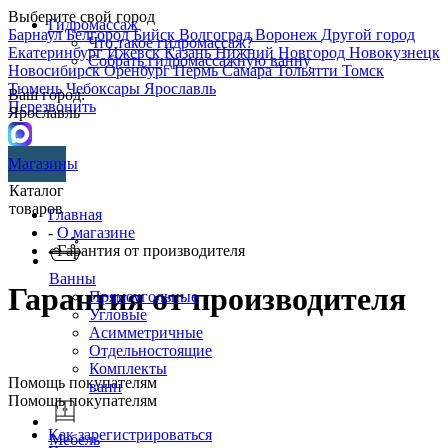
Выберите свой город
Гидромассаж
Барнаул
Белгород
Бийск
Волгоград
Воронеж
Другой город
Что такое гидромассаж?
Екатеринбург
Ижевск
Казань
Нижний Новгород
Новокузнецк
Собрать гидромассажную ванну
Новосибирск
Оренбург
Пермь
Самара
Тольятти
Томск
Тюмень
Чебоксары
Ярославль
Ваш город:
Перезвонить
Ярославль
Магазины
Каталог
товаров
Главная
-
О магазине
- Гарантия от производителя
Ванны
Гарантия от производителя
Прямоугольные
Угловые
Асимметричные
Отдельностоящие
Комплекты
Помощь покупателям
ванн
Помощь покупателям
Как зарегистрироваться
Мебель