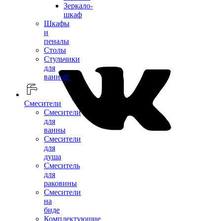
Зеркало-
шкаф
Шкафы
и
пеналы
Столы
Стульчики
для
ванной
Смесители
Смесители
для
ванны
Смесители
для
душа
Смеситель
для
раковины
Смесители
на
биде
Комплектующие