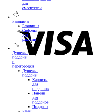
для
смесителей
Раковины
Раковины
Сифоны
для
раковин
Душевые
поддоны
и
перегородки
Душевые
поддоны
Карнизы
для
поддонов
Панели
для
поддонов
Поддоны
Рамы