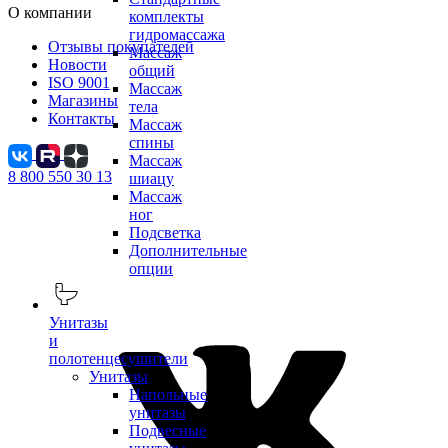
О компании
комплекты
гидромассажа
Отзывы покупателей
Массаж
Новости
общий
ISO 9001
Массаж
Магазины
тела
Контакты
Массаж
спины
Массаж
8 800 550 30 13
шиацу
Массаж
ног
Подсветка
Дополнительные
опции
Унитазы
и
полотенцесушители
Унитазы
Напольные
унитазы
Подвесные