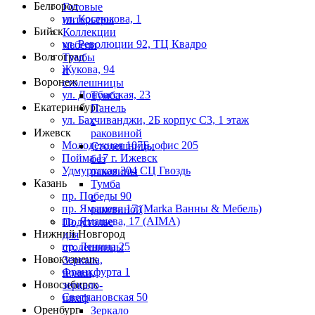
Белгород
Готовые
ул. Костюкова, 1
интерьеры
Бийск
Коллекции
ул. Революции 92, ТЦ Квадро
мебели
Волгоград
Тумбы
Жукова, 94
и
Воронеж
столешницы
ул. Донбасская, 23
Тумба
Екатеринбург
Панель
ул. Бахчиванджи, 2Б корпус С3, 1 этаж
с
Ижевск
раковиной
Молодежная 107Б, офис 205
Столешницы
Пойма 17 г. Ижевск
без
Удмуртская 304 СЦ Гвоздь
раковины
Казань
Тумба
пр. Победы 90
с
пр. Ямашева 17 (Marka Ванны & Мебель)
раковиной
пр. Ямашева, 17 (AIMA)
Подстолье
Нижний Новгород
для
пр. Ленина 25
столешницы
Новокузнецк
Зеркала,
Франкфурта 1
полки,
Новосибирск
зеркало-
Светлановская 50
шкаф
Оренбург
Зеркало