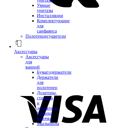
унитазы
Умные
унитазы
Инсталляции
Комплектующие
для
санфаянса
Полотенцесушители
Аксессуары
Аксессуары
для
ванной
Бумагодержатели
Держатели
для
полотенец
Дозаторы,
стаканы
и
держатели
Ершики
Крючки
Мыльницы