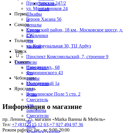
Пролетарская 247/2
Зеркало-
ул. Монтажников 24
шкаф
Пермь
Шкафы
Героев Хасана 56
и
Самара
пеналы
Кировский район, 18 км., Московское шоссе, д.
Столы
25С
Стульчики
Тольятти
для
ул. Коммунальная 30, ТЦ Арбуз
ванной
Томск
Проспект Комсомольский, 7, строение 9
Тюмень
Смесители
Народная ул., 68
Смесители
Федюнинского 43
для
Чебоксары
ванны
Молодежный 1а
Смесители
Ярославль
для
Всполинское Поле 5 стр. 2
душа
Смеситель
для
Информация о магазине
раковины
Смесители
пр. Ленина, 25, магазин «Marka Ванны & Мебель»
на
Тел:
+7 (8312) 15 12 63
,
+7 927 494 97 36
биде
Режим работы: пн - вс 9:00-20:00
Комплектующие