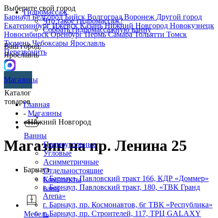
Выберите свой город
Гидромассаж
Барнаул
Белгород
Бийск
Волгоград
Воронеж
Другой город
Что такое гидромассаж?
Екатеринбург
Ижевск
Казань
Нижний Новгород
Новокузнецк
Собрать гидромассажную ванну
Новосибирск
Оренбург
Пермь
Самара
Тольятти
Томск
Тюмень
Чебоксары
Ярославль
Ваш город:
Перезвонить
Ярославль
Магазины
Каталог
товаров
Главная
-
Магазины
- Нижний Новгород
Ванны
Магазин на пр. Ленина 25
Прямоугольные
Угловые
Асимметричные
Барнаул
Отдельностоящие
г. Барнаул, Павловский тракт 166, КДР «Доммер»
Комплекты
г. Барнаул,​ ​Павловский тракт, 180, «ТВК Гранд
ванн
Arena»
г. Барнаул, пр. Космонавтов, 6г ТВК «Республика»
г. Барнаул, пр. Строителей, 117, ТРЦ GALAXY
Мебель