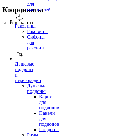
для
Координаты
смесителей
загрузка карты...
Раковины
Раковины
Сифоны
для
раковин
Душевые
поддоны
и
перегородки
Душевые
поддоны
Карнизы
для
поддонов
Панели
для
поддонов
Поддоны
Рамы