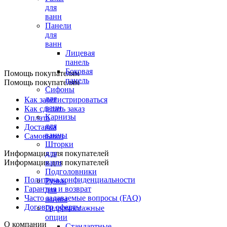
для
ванн
Панели
для
ванн
Лицевая
панель
Боковая
Помощь покупателям
панель
Помощь покупателям
Сифоны
для
Как зарегистрироваться
ванн
Как сделать заказ
Карнизы
Оплата
для
Доставка
ванны
Самовывоз
Шторки
Информация для покупателей
для
Информация для покупателей
ванн
Подголовники
Политика конфиденциальности
Ручки
Гарантия и возврат
для
Часто задаваемые вопросы (FAQ)
ванны
Договор оферты
Гидромассажные
опции
О компании
Стандартные