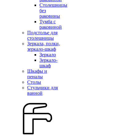
Столешницы
без
раковины
Тумба с
раковиной
Подстолье для
столешницы
Зеркала, полки,
зеркало-шкаф
Зеркало
Зеркало-
шкаф
Шкафы и
пеналы
Столы
Стульчики для
ванной