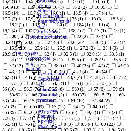
унитазы
15,4 (
1
)
15,5 (
4
)
15,9 (
5
)
150 (
1
)
151,6 (
3
)
Умные
156,9 (
3
)
159,1 (
1
)
16 (
1
)
16,2 (
2
)
16,35 (
1
)
унитазы
16,5 (
14
)
16,7 (
4
)
16,8 (
1
)
16.5 (
4
)
17 (
4
)
Инсталляции
17,2 (
3
)
17,9 (
7
)
170 (
4
)
176 (
1
)
18 (
8
)
18,6 (
4
)
Комплектующие
18,7 (
2
)
18,9 (
3
)
180 (
1
)
184 (
1
)
19 (
4
)
для
19,5 (
4
)
190 (
7
)
198 (
2
)
198,2 (
2
)
2,3 (
1
)
20 (
1
)
санфаянса
200 (
1
)
21,3 (
1
)
21,7 (
1
)
22 (
2
)
23 (
4
)
Полотенцесушители
23,2 (
1
)
23,6 (
1
)
24 (
5
)
24,6 (
20
)
240 (
5
)
25 (
1
)
25,5 (
20
)
25,9 (
2
)
25.5 (
1
)
27,2 (
2
)
28,4 (
3
)
Аксессуары
28,9 (
2
)
30 (
4
)
32 (
4
)
32,5 (
1
)
32,9 (
3
)
33,6 (
1
)
Аксессуары
34 (
1
)
34,5 (
1
)
35 (
1
)
35,5 (
9
)
36 (
2
)
36,5 (
3
)
для
37 (
12
)
37,5 (
1
)
38,5 (
1
)
40 (
23
)
42 (
7
)
43 (
1
)
ванной
43,2 (
2
)
44 (
11
)
45 (
2
)
45,3 (
4
)
46 (
4
)
Бумагодержатели
46,5 (
1
)
48 (
5
)
48,1 (
1
)
48,7 (
4
)
48,8 (
5
)
48.7 (
2
)
Держатели
5,5 (
1
)
50 (
30
)
54,5 (
1
)
55 (
11
)
55,0 (
1
)
для
56 (
16
)
56,5 (
78
)
56.5 (
8
)
560 (
1
)
57 (
8
)
59 (
9
)
полотенец
Дозаторы,
59-60 (
1
)
6 (
2
)
6,9 (
2
)
60 (
37
)
60,15 (
7
)
60-
стаканы
63 (
14
)
60.15 (
3
)
600 (
1
)
61 (
10
)
61-64 (
2
)
и
62 (
32
)
62-65 (
19
)
63 (
55
)
64 (
7
)
64,5 (
1
)
держатели
65 (
35
)
65,2 (
2
)
67 (
2
)
68 (
6
)
69,6 (
1
)
7 (
3
)
Ершики
7,2 (
3
)
7,5 (
1
)
70 (
10
)
70.5 (
1
)
73 (
1
)
75 (
4
)
Крючки
75,5 (
1
)
76 (
1
)
77 (
2
)
8 (
3
)
8,5 (
4
)
80 (
22
)
Мыльницы
81 (
4
)
81,5 (
1
)
82 (
8
)
83,6 (
7
)
83,61 (
1
)
84,5 (
1
)