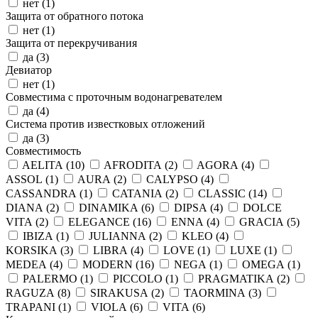
нет (
1
)
Защита от обратного потока
нет (
1
)
Защита от перекручивания
да (
3
)
Девиатор
нет (
1
)
Совместима с проточным водонагревателем
да (
4
)
Система против известковых отложений
да (
3
)
Совместимость
AELITA (
10
)
AFRODITA (
2
)
AGORA (
4
)
ASSOL (
1
)
AURA (
2
)
CALYPSO (
4
)
CASSANDRA (
1
)
CATANIA (
2
)
CLASSIC (
14
)
DIANA (
2
)
DINAMIKA (
6
)
DIPSA (
4
)
DOLCE
VITA (
2
)
ELEGANCE (
16
)
ENNA (
4
)
GRACIA (
5
)
IBIZA (
1
)
JULIANNA (
2
)
KLEO (
4
)
KORSIKA (
3
)
LIBRA (
4
)
LOVE (
1
)
LUXE (
1
)
MEDEA (
4
)
MODERN (
16
)
NEGA (
1
)
OMEGA (
1
)
PALERMO (
1
)
PICCOLO (
1
)
PRAGMATIKA (
2
)
RAGUZA (
8
)
SIRAKUSA (
2
)
TAORMINA (
3
)
TRAPANI (
1
)
VIOLA (
6
)
VITA (
6
)