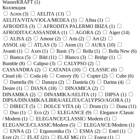
WasserKRAFT (
1
)
Коллекция
Acros (
3
)
AELITA (
13
)
AELITA/VITA/VIOLA/MEDEA (
1
)
Afina (
1
)
AFRODITA (
3
)
AFRODITA PALERMO IBIZA (
1
)
AFRODITA/CASSANDRA (
1
)
AGORA (
2
)
Aiger (
14
)
ALISA (
2
)
Amour (
2
)
Aris (
2
)
Art (
2
)
ASSOL (
4
)
ATLAS (
3
)
Atom (
1
)
AURA (
10
)
Avanti (
1
)
Axes (
1
)
Basic (
7
)
Bella (
1
)
Bella New (
6
)
Bianca (
5
)
Bild (
11
)
Blanco (
3
)
Bridge (
1
)
Bumble (
8
)
Calipso (
3
)
CALYPSO (
2
)
CASSANDRA (
2
)
CATANIA (
10
)
CLASSIC (
6
)
Cloud (
4
)
Coda (
4
)
Convey (
9
)
Copter (
2
)
Cube (
6
)
Damelia (
9
)
Danaya (
2
)
Daniela (
3
)
Darina (
4
)
Desire (
1
)
DIANA (
18
)
DINAMICA (
2
)
DINAMIKA (
2
)
DINAMIKA/AELITA (
1
)
DIPSA (
1
)
DIPSA/DINAMIKA/LIBRA/AELITA/CALYPSO/AGORA (
1
)
DIRECT (
5
)
DOLCE VITA (
4
)
Drum (
1
)
Duna (
11
)
Duo (
1
)
Eco (
2
)
ELEGANCE (
9
)
Elegance /Classic
/ Modern (
1
)
ELEGANCE/CLASSIC/ Modern (
1
)
ELEGANCE/CLASSIC/Modern (
5
)
ELEGANCE/Modern (
1
)
ENNA (
2
)
Ergonomika (
5
)
ESMA (
2
)
Estel (
1
)
Ever (
2
)
FLAT (
21
)
FLAT MG (
1
)
Forest (
1
)