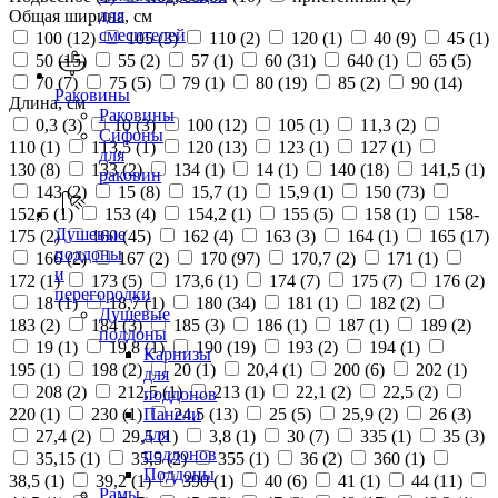
для
Общая ширина, см
смесителей
100 (
12
)
105 (
3
)
110 (
2
)
120 (
1
)
40 (
9
)
45 (
1
)
50 (
15
)
55 (
2
)
57 (
1
)
60 (
31
)
640 (
1
)
65 (
5
)
70 (
7
)
75 (
5
)
79 (
1
)
80 (
19
)
85 (
2
)
90 (
14
)
Раковины
Длина, см
Раковины
0,3 (
3
)
10 (
3
)
100 (
12
)
105 (
1
)
11,3 (
2
)
Сифоны
110 (
1
)
113,5 (
1
)
120 (
13
)
123 (
1
)
127 (
1
)
для
130 (
8
)
133 (
2
)
134 (
1
)
14 (
1
)
140 (
18
)
141,5 (
1
)
раковин
143 (
2
)
15 (
8
)
15,7 (
1
)
15,9 (
1
)
150 (
73
)
152,5 (
1
)
153 (
4
)
154,2 (
1
)
155 (
5
)
158 (
1
)
158-
Душевые
175 (
2
)
160 (
45
)
162 (
4
)
163 (
3
)
164 (
1
)
165 (
17
)
поддоны
166 (
2
)
167 (
2
)
170 (
97
)
170,7 (
2
)
171 (
1
)
и
172 (
1
)
173 (
5
)
173,6 (
1
)
174 (
7
)
175 (
7
)
176 (
2
)
перегородки
18 (
1
)
18,7 (
1
)
180 (
34
)
181 (
1
)
182 (
2
)
Душевые
183 (
2
)
184 (
3
)
185 (
3
)
186 (
1
)
187 (
1
)
189 (
2
)
поддоны
19 (
1
)
19,8 (
1
)
190 (
19
)
193 (
2
)
194 (
1
)
Карнизы
195 (
1
)
198 (
2
)
20 (
1
)
20,4 (
1
)
200 (
6
)
202 (
1
)
для
208 (
2
)
212,5 (
1
)
213 (
1
)
22,1 (
2
)
22,5 (
2
)
поддонов
220 (
1
)
230 (
1
)
24,5 (
13
)
25 (
5
)
25,9 (
2
)
26 (
3
)
Панели
для
27,4 (
2
)
29,5 (
1
)
3,8 (
1
)
30 (
7
)
335 (
1
)
35 (
3
)
поддонов
35,15 (
1
)
35,5 (
2
)
355 (
1
)
36 (
2
)
360 (
1
)
Поддоны
38,5 (
1
)
39,2 (
1
)
390 (
1
)
40 (
6
)
41 (
1
)
44 (
11
)
Рамы