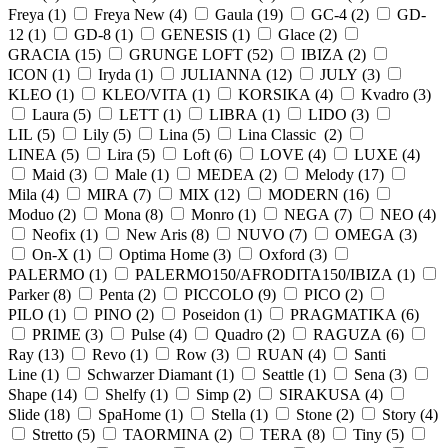
Freya (
1
)
Freya New (
4
)
Gaula (
19
)
GC-4 (
2
)
GD-
12 (
1
)
GD-8 (
1
)
GENESIS (
1
)
Glace (
2
)
GRACIA (
15
)
GRUNGE LOFT (
52
)
IBIZA (
2
)
ICON (
1
)
Iryda (
1
)
JULIANNA (
12
)
JULY (
3
)
KLEO (
1
)
KLEO/VITA (
1
)
KORSIKA (
4
)
Kvadro (
3
)
Laura (
5
)
LETT (
1
)
LIBRA (
1
)
LIDO (
3
)
LIL (
5
)
Lily (
5
)
Lina (
5
)
Lina Classic (
2
)
LINEA (
5
)
Lira (
5
)
Loft (
6
)
LOVE (
4
)
LUXE (
4
)
Maid (
3
)
Male (
1
)
MEDEA (
2
)
Melody (
17
)
Mila (
4
)
MIRA (
7
)
MIX (
12
)
MODERN (
16
)
Moduo (
2
)
Mona (
8
)
Monro (
1
)
NEGA (
7
)
NEO (
4
)
Neofix (
1
)
New Aris (
8
)
NUVO (
7
)
OMEGA (
3
)
On-X (
1
)
Optima Home (
3
)
Oxford (
3
)
PALERMO (
1
)
PALERMO150/AFRODITA150/IBIZA (
1
)
Parker (
8
)
Penta (
2
)
PICCOLO (
9
)
PICO (
2
)
PILO (
1
)
PINO (
2
)
Poseidon (
1
)
PRAGMATIKA (
6
)
PRIME (
3
)
Pulse (
4
)
Quadro (
2
)
RAGUZA (
6
)
Ray (
13
)
Revo (
1
)
Row (
3
)
RUAN (
4
)
Santi
Line (
1
)
Schwarzer Diamant (
1
)
Seattle (
1
)
Sena (
3
)
Shape (
14
)
Shelfy (
1
)
Simp (
2
)
SIRAKUSA (
4
)
Slide (
18
)
SpaHome (
1
)
Stella (
1
)
Stone (
2
)
Story (
4
)
Stretto (
5
)
TAORMINA (
2
)
TERA (
8
)
Tiny (
5
)