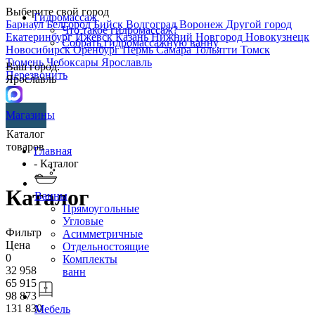
Выберите свой город
Гидромассаж
Барнаул
Белгород
Бийск
Волгоград
Воронеж
Другой город
Что такое гидромассаж?
Екатеринбург
Ижевск
Казань
Нижний Новгород
Новокузнецк
Собрать гидромассажную ванну
Новосибирск
Оренбург
Пермь
Самара
Тольятти
Томск
Тюмень
Чебоксары
Ярославль
Ваш город:
Перезвонить
Ярославль
Магазины
Каталог
товаров
Главная
- Каталог
Каталог
Ванны
Прямоугольные
Угловые
Фильтр
Асимметричные
Цена
Отдельностоящие
0
Комплекты
32 958
ванн
65 915
98 873
131 830
Мебель