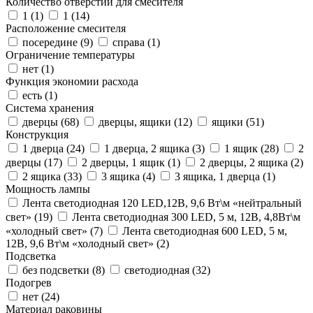
Количество отверстий для смесителя
1 (
1
)
1 (
14
)
Расположение смесителя
посередине (
9
)
справа (
1
)
Ограничение температуры
нет (
1
)
Функция экономии расхода
есть (
1
)
Система хранения
дверцы (
68
)
дверцы, ящики (
12
)
ящики (
51
)
Конструкция
1 дверца (
24
)
1 дверца, 2 ящика (
3
)
1 ящик (
28
)
2
дверцы (
17
)
2 дверцы, 1 ящик (
1
)
2 дверцы, 2 ящика (
2
)
2 ящика (
33
)
3 ящика (
4
)
3 ящика, 1 дверца (
1
)
Мощность лампы
Лента светодиодная 120 LED,12В, 9,6 Вт\м «нейтральный
свет» (
19
)
Лента светодиодная 300 LED, 5 м, 12В, 4,8Вт\м
«холодный свет» (
7
)
Лента светодиодная 600 LED, 5 м,
12В, 9,6 Вт\м «холодный свет» (
2
)
Подсветка
без подсветки (
8
)
светодиодная (
32
)
Подогрев
нет (
24
)
Материал раковины