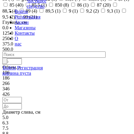
Чистящее
85 (
40
)
85,5 (
1
)
850 (
8
)
86 (
1
)
87 (
20
)
средство
88,7 (
4
)
89 (
4
)
89,5 (
1
)
9 (
1
)
9,2 (
2
)
9,3 (
1
)
Войти
Регистрация
9,5 (
2
)
90 (
21
)
Акции
Глубина, см
Магазины
0.0
Контакты
125.0
О
250.0
нас
375.0
500.0
Объем, л
Войти
Регистрация
106
корзина пуста
186
266
346
426
Диаметр слива, см
5.0
6.3
7.5
8.8