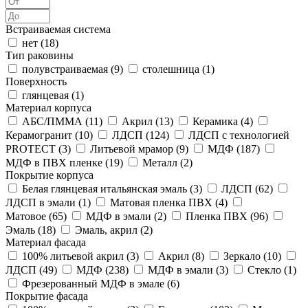
Встраиваемая система
нет (
18
)
Тип раковины
полувстраиваемая (
9
)
столешница (
1
)
Поверхность
глянцевая (
1
)
Материал корпуса
АБС/ПММА (
11
)
Акрил (
13
)
Керамика (
4
)
Керамогранит (
10
)
ЛДСП (
124
)
ЛДСП с технологией
PROTECT (
3
)
Литьевой мрамор (
9
)
МДФ (
187
)
МДФ в ПВХ пленке (
19
)
Металл (
2
)
Покрытие корпуса
Белая глянцевая итальянская эмаль (
3
)
ЛДСП (
62
)
ЛДСП в эмали (
1
)
Матовая пленка ПВХ (
4
)
Матовое (
65
)
МДФ в эмали (
2
)
Пленка ПВХ (
96
)
Эмаль (
18
)
Эмаль, акрил (
2
)
Материал фасада
100% литьевой акрил (
3
)
Акрил (
8
)
Зеркало (
10
)
ЛДСП (
49
)
МДФ (
238
)
МДФ в эмали (
3
)
Стекло (
1
)
Фрезерованный МДФ в эмале (
6
)
Покрытие фасада