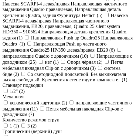
Навеска SCARPI-4 левая/правая Направляющая частичного
выдвижения Quadro правая/левая, Направляющая деталь
крепления Quadro, задняя Фурнитура Hettich (
5
)
Навеска
SCARPI-4 левая/правая Направляющая частичного
выдвижения, ЕВ20, правая/левая, Quadro 25 silent system
HD/350 – 9105624 Направляющая деталь крепления Quadro,
задняя (
1
)
Направляющая Push up Quadro25 Направляющая
Quadro (
1
)
Направляющая Push up частичного
выдвижения Quadro25 НР/350 ,левая/правая, ЕВ20 (
6
)
направляющие Quadro с доводчиком (
10
)
Направляющие с
доводчиком (
25
)
нет (
1
)
Опора чёрная (
2
)
Петля
мебельная вкладная Clip-on с доводчиком (
3
)
система
биде (
2
)
Со светодиодной подсветкой. Без выключателя -
выход свободный. Крепления к стене идут в комплекте. (
1
)
Стандарт подводки
1/2" (
2
)
Механизм
керамический картридж (
2
)
направляющие частичного
выдвижения (
11
)
Петля мебельная накладная Clip-on с
доводчиком (
7
)
Количество режимов струи
1 (
1
)
3 (
2
)
Тропический (верхний) душ