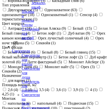
воронка-водоворот (
3
)
каскадный слив (
6
)
Зеркало-
Тип управления
шкаф
Двухзахватное (
5
)
Однозахватное (
63
)
Шкафы
однозахватные (
18
)
Однозахватный (
1
)
Сенсор (
4
)
и
термостатические (
1
)
пеналы
Цвет корпуса
Столы
Антрацит (
18
)
Белая Аляска (
9
)
Белый (
15
)
Стульчики
Белый глянец (
4
)
Бетон лофт (
1
)
Дуб ватан (
9
)
Орех
для
ванной
каньон коньяк (
5
)
Орех лучистый солнечный (
4
)
Орех
ноче тортона (
5
)
Секвойя (
1
)
Цвет фасада
Смесители
Белая Аляска (
6
)
Белый (
8
)
Белый глянец (
15
)
Смесители
белый матовый перламутр (
1
)
Бетон лофт (
2
)
Дуб крафт
для
золотой (
6
)
Латте фактурный (
5
)
Монолит Айсберг (
3
)
ванны
Монолит Дарк (
6
)
Монолит найт (
5
)
Орех (
3
)
Смесители
Секвойя (
2
)
для
Назначение
душа
для ванны (
1
)
Смеситель
Площадь ванной, м2
для
2,6 (
4
)
3 (
4
)
3,5 (
4
)
3,6 (
1
)
3,9 (
1
)
4 (
1
)
раковины
4,25 (
1
)
Смесители
Монтаж
на
напольная (
6
)
напольный (
4
)
Подвесная (
15
)
биде
Комплектующие
Подвесное (
1
)
подвесной (
10
)
пристенный (
2
)