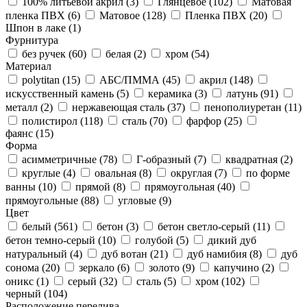
100% литьевой акрил (
3
)
Глянцевое (
102
)
Матовая
пленка ПВХ (
6
)
Матовое (
128
)
Пленка ПВХ (
20
)
Шпон в лаке (
1
)
Фурнитура
без ручек (
60
)
белая (
2
)
хром (
54
)
Материал
polytitan (
15
)
АБС/ПММА (
45
)
акрил (
148
)
искусственный камень (
5
)
керамика (
3
)
латунь (
91
)
металл (
2
)
нержавеющая сталь (
37
)
пенополиуретан (
11
)
полистирол (
118
)
сталь (
70
)
фарфор (
25
)
фаянс (
15
)
Форма
асимметричные (
78
)
Г-образный (
7
)
квадратная (
2
)
круглые (
4
)
овальная (
8
)
округлая (
7
)
по форме
ванны (
10
)
прямой (
8
)
прямоугольная (
40
)
прямоугольные (
88
)
угловые (
9
)
Цвет
белый (
561
)
бетон (
3
)
бетон светло-серый (
11
)
бетон темно-серый (
10
)
голубой (
5
)
дикий дуб
натуральный (
4
)
дуб вотан (
21
)
дуб намибия (
8
)
дуб
сонома (
20
)
зеркало (
6
)
золото (
9
)
капучино (
2
)
оникс (
1
)
серый (
32
)
сталь (
5
)
хром (
102
)
черный (
104
)
Расположение перелива