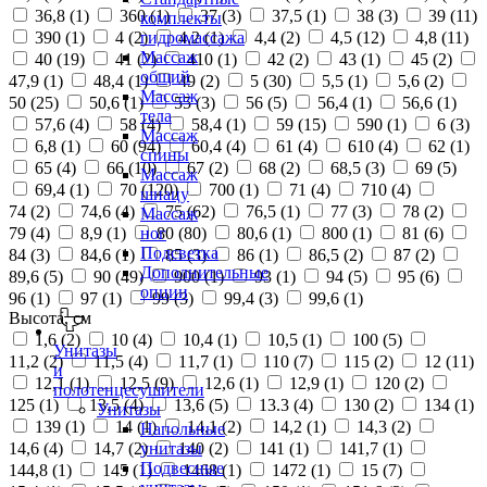
36,8 (
1
)
360 (
1
)
37 (
3
)
37,5 (
1
)
38 (
3
)
39 (
11
)
комплекты
390 (
1
)
4 (
2
)
4,2 (
1
)
4,4 (
2
)
4,5 (
12
)
4,8 (
11
)
гидромассажа
Массаж
40 (
19
)
41 (
2
)
410 (
1
)
42 (
2
)
43 (
1
)
45 (
2
)
общий
47,9 (
1
)
48,4 (
1
)
49 (
2
)
5 (
30
)
5,5 (
1
)
5,6 (
2
)
Массаж
50 (
25
)
50,6 (
1
)
55 (
3
)
56 (
5
)
56,4 (
1
)
56,6 (
1
)
тела
57,6 (
4
)
58 (
4
)
58,4 (
1
)
59 (
15
)
590 (
1
)
6 (
3
)
Массаж
6,8 (
1
)
60 (
94
)
60,4 (
4
)
61 (
4
)
610 (
4
)
62 (
1
)
спины
65 (
4
)
66 (
10
)
67 (
2
)
68 (
2
)
68,5 (
3
)
69 (
5
)
Массаж
69,4 (
1
)
70 (
120
)
700 (
1
)
71 (
4
)
710 (
4
)
шиацу
74 (
2
)
74,6 (
4
)
75 (
62
)
76,5 (
1
)
77 (
3
)
78 (
2
)
Массаж
79 (
4
)
8,9 (
1
)
80 (
80
)
80,6 (
1
)
800 (
1
)
81 (
6
)
ног
Подсветка
84 (
3
)
84,6 (
1
)
85 (
3
)
86 (
1
)
86,5 (
2
)
87 (
2
)
Дополнительные
89,6 (
5
)
90 (
49
)
900 (
1
)
93 (
1
)
94 (
5
)
95 (
6
)
опции
96 (
1
)
97 (
1
)
99 (
3
)
99,4 (
3
)
99,6 (
1
)
Высота, см
1,6 (
2
)
10 (
4
)
10,4 (
1
)
10,5 (
1
)
100 (
5
)
Унитазы
11,2 (
2
)
11,5 (
4
)
11,7 (
1
)
110 (
7
)
115 (
2
)
12 (
11
)
и
12,1 (
1
)
12,5 (
9
)
12,6 (
1
)
12,9 (
1
)
120 (
2
)
полотенцесушители
125 (
1
)
13,5 (
4
)
13,6 (
5
)
13.3 (
4
)
130 (
2
)
134 (
1
)
Унитазы
139 (
1
)
14 (
1
)
14,1 (
2
)
14,2 (
1
)
14,3 (
2
)
Напольные
14,6 (
4
)
14,7 (
2
)
140 (
2
)
141 (
1
)
141,7 (
1
)
унитазы
Подвесные
144,8 (
1
)
145 (
1
)
1468 (
1
)
1472 (
1
)
15 (
7
)