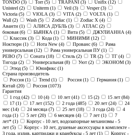
TONDO (
3
)
Torr (
5
)
TRAPANI (
3
)
Unifix (
12
)
Unisteel (
2
)
Uniterm (
1
)
Veil (
3
)
Vesper (
3
)
Victoria (
5
)
VIOLA (
3
)
VITA (
2
)
VOLTA (
1
)
Wall (
2
)
Wash (
5
)
Zodiac (
1
)
Zodiac X (
4
)
Аванти (
1
)
АЛИСА ДУБЛЬ (
3
)
АТЛАС (
2
)
боковая (
6
)
БЬЯНКА (
1
)
Вита (
5
)
ДЖУЛИАННА (
4
)
Классик (
3
)
Кода (
1
)
МИНИМИ (
12
)
Ноктюрн (
1
)
Нота New (
4
)
Прованс (
6
)
Рама
универсальная (
12
)
Рама универсальная ПУ (
1
)
РЕВО (
7
)
Соната (
18
)
Стиль (
2
)
ТR (
2
)
ТГ (
4
)
Тигода (
2
)
Универсальная (
8
)
Уют (
2
)
ЭКОНОМ (
3
)
Этюд (
5
)
Юнификс (
1
)
Страна производитель
Россия (
1
)
Trend (
1
)
Россия (
1
)
Германия (
1
)
Китай (
20
)
Россия (
1073
)
Гарантия
1 год (
42
)
10 (
4
)
10 лет (
41
)
15 (
2
)
15 лет (
84
)
17 (
1
)
17 лет (
152
)
2 года (
485
)
20 лет (
24
)
24
мес (
14
)
24 месяца (
7
)
25 лет (
18
)
3 года (
24
)
4
года (
1
)
5 лет (
20
)
6 месяцев (
4
)
7 лет (
1
)
7
лет* (
1
)
Корпус - 10 лет, водозапорные механизмы - 5
лет (
5
)
Корпус - 10 лет, душевые аксессуары в комплекте -
3 года, излив, картриджи и кранбуксы - 5 лет (
1
)
Корпус -