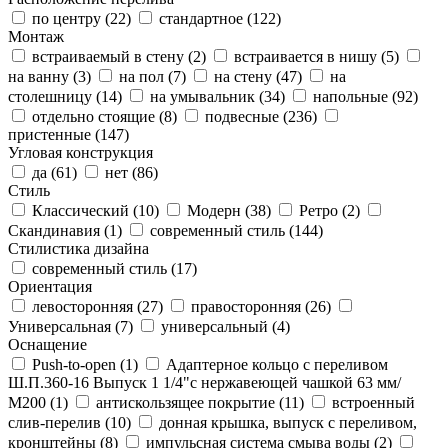
по центру (
22
)
стандартное (
122
)
Монтаж
встраиваемый в стену (
2
)
встраивается в нишу (
5
)
на ванну (
3
)
на пол (
7
)
на стену (
47
)
на
столешницу (
14
)
на умывальник (
34
)
напольные (
92
)
отдельно стоящие (
8
)
подвесные (
236
)
пристенные (
147
)
Угловая конструкция
да (
61
)
нет (
86
)
Стиль
Классический (
10
)
Модерн (
38
)
Ретро (
2
)
Скандинавия (
1
)
современный стиль (
144
)
Стилистика дизайна
современный стиль (
17
)
Ориентация
левосторонняя (
27
)
правосторонняя (
26
)
Универсальная (
7
)
универсальный (
4
)
Оснащение
Push-to-open (
1
)
Адаптерное кольцо с переливом
Ш.П.360-16 Выпуск 1 1/4"с нержавеющей чашкой 63 мм/
М200 (
1
)
антискользящее покрытие (
11
)
встроенный
слив-перелив (
10
)
донная крышка, выпуск с переливом,
кронштейны (
8
)
импульсная система смыва воды (
2
)