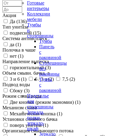
Готовые
интерьеры
Коллекции
Акция
мебели
Да (
136
)
Тумбы
Тип унитаза
и
подвесной (
15
)
столешницы
Система антивсплеск
Тумба
да (
1
)
Панель
Полочка в чаше
с
нет (
1
)
раковиной
Направление выпуска
Столешницы
горизонтальный (
3
)
без
Объем смывн. бачка, л
раковины
3 и 6 (
1
)
6 / 3 л (
2
)
7,5 (
2
)
Тумба
Подвод воды
с
раковиной
Сбоку (
3
)
Подстолье
Режим слива воды
для
Две кнопки (режим экономии) (
1
)
столешницы
Механизм слива
Зеркала,
Механическая кнопка (
1
)
полки,
Установки сливного бачка
зеркало-
поверх унитаза (
1
)
шкаф
Организация смывающего потока
Зеркало