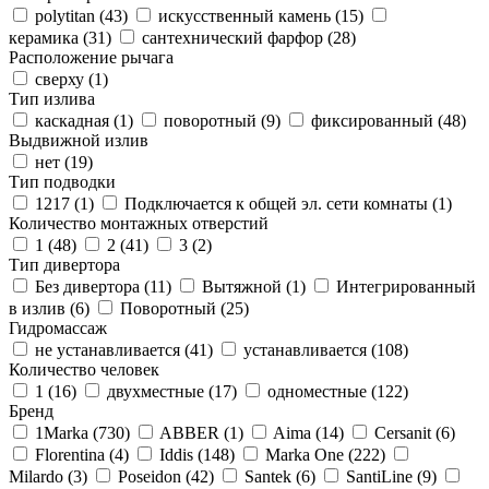
polytitan (
43
)
искусственный камень (
15
)
керамика (
31
)
сантехнический фарфор (
28
)
Расположение рычага
сверху (
1
)
Тип излива
каскадная (
1
)
поворотный (
9
)
фиксированный (
48
)
Выдвижной излив
нет (
19
)
Тип подводки
1217 (
1
)
Подключается к общей эл. сети комнаты (
1
)
Количество монтажных отверстий
1 (
48
)
2 (
41
)
3 (
2
)
Тип дивертора
Без дивертора (
11
)
Вытяжной (
1
)
Интегрированный
в излив (
6
)
Поворотный (
25
)
Гидромассаж
не устанавливается (
41
)
устанавливается (
108
)
Количество человек
1 (
16
)
двухместные (
17
)
одноместные (
122
)
Бренд
1Marka (
730
)
ABBER (
1
)
Aima (
14
)
Cersanit (
6
)
Florentina (
4
)
Iddis (
148
)
Marka One (
222
)
Milardo (
3
)
Poseidon (
42
)
Santek (
6
)
SantiLine (
9
)