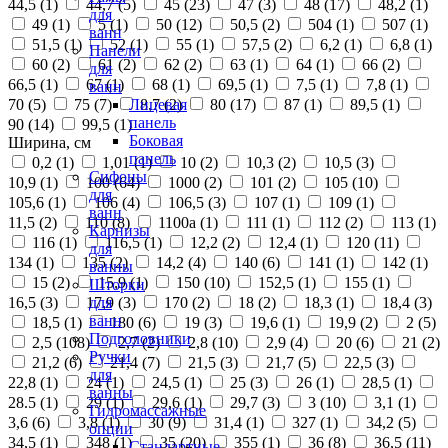
44,5 (
1
)
44,7 (
5
)
45 (
23
)
47 (
3
)
48 (
17
)
48,2 (
1
)
для
49 (
1
)
5 (
1
)
50 (
12
)
50,5 (
2
)
504 (
1
)
507 (
1
)
ванн
51,5 (
1
)
52 (
1
)
55 (
1
)
57,5 (
2
)
6,2 (
1
)
6,8 (
1
)
Панели
60 (
2
)
61 (
2
)
62 (
2
)
63 (
1
)
64 (
1
)
66 (
2
)
для
66,5 (
1
)
67 (
1
)
68 (
1
)
69,5 (
1
)
7,5 (
1
)
7,8 (
1
)
ванн
70 (
5
)
75 (
7
)
8,7 (
2
)
80 (
17
)
87 (
1
)
89,5 (
1
)
Лицевая
панель
90 (
14
)
99,5 (
1
)
Боковая
Ширина, см
панель
0,2 (
1
)
1,01 (
1
)
10 (
2
)
10,3 (
2
)
10,5 (
3
)
Сифоны
10,9 (
1
)
100 (
64
)
1000 (
2
)
101 (
2
)
105 (
10
)
для
105,6 (
1
)
106 (
4
)
106,5 (
3
)
107 (
1
)
109 (
1
)
ванн
11,5 (
2
)
110 (
8
)
1100а (
1
)
111 (
1
)
112 (
2
)
113 (
1
)
Карнизы
116 (
1
)
116,5 (
1
)
12,2 (
2
)
12,4 (
1
)
120 (
11
)
для
134 (
1
)
135 (
2
)
14,2 (
4
)
140 (
6
)
141 (
1
)
142 (
1
)
ванны
15 (
2
)
15,9 (
1
)
150 (
10
)
152,5 (
1
)
155 (
1
)
Шторки
16,5 (
3
)
17,9 (
3
)
170 (
2
)
18 (
2
)
18,3 (
1
)
18,4 (
3
)
для
ванн
18,5 (
1
)
180 (
6
)
19 (
3
)
19,6 (
1
)
19,9 (
2
)
2 (
5
)
Подголовники
2,5 (
108
)
2,7 (
2
)
2,8 (
10
)
2,9 (
4
)
20 (
6
)
21 (
2
)
Ручки
21,2 (
6
)
21,4 (
7
)
21,5 (
3
)
21,7 (
5
)
22,5 (
3
)
для
22,8 (
1
)
24 (
1
)
24,5 (
1
)
25 (
3
)
26 (
1
)
28,5 (
1
)
ванны
28.5 (
1
)
29 (
1
)
29,6 (
1
)
29,7 (
3
)
3 (
10
)
3,1 (
1
)
Гидромассажные
3,6 (
6
)
3,8 (
1
)
30 (
9
)
31,4 (
1
)
327 (
1
)
34,2 (
5
)
опции
34,5 (
1
)
348 (
1
)
35 (
20
)
355 (
1
)
36 (
8
)
36,5 (
11
)
Стандартные