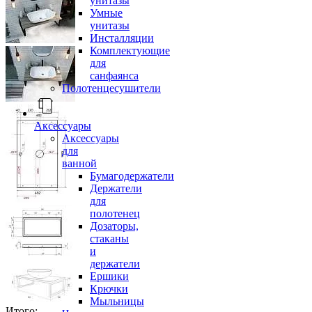
унитазы
Умные
унитазы
Инсталляции
Комплектующие
для
санфаянса
Полотенцесушители
Аксессуары
Аксессуары
для
ванной
Бумагодержатели
Держатели
для
полотенец
Дозаторы,
стаканы
и
держатели
Ершики
Крючки
Мыльницы
Итого: