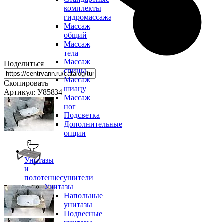
комплекты
гидромассажа
Массаж
общий
Массаж
тела
Массаж
Поделиться
спины
Массаж
Скопировать
шиацу
Артикул: У85834
Массаж
ног
Подсветка
Дополнительные
опции
Унитазы
и
полотенцесушители
Унитазы
Напольные
унитазы
Подвесные