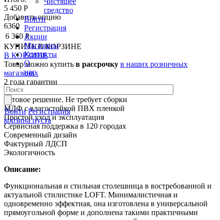
Чистящее
5 450 Р
средство
Добавить опцию
Войти
6360
Регистрация
6 360 Р
Акции
Магазины
КУПИТЬ
В КОРЗИНЕ
Контакты
В КОРЗИНЕ
О
Товар можно купить
в рассрочку
в наших розничных
нас
магазинах
2 года гарантии
Влагостойкие материалы
Готовое решение. Не требует сборки
МДФ с влагостойкой ПВХ пленкой
Войти
Регистрация
Простой уход и эксплуатация
корзина пуста
Сервисная поддержка в 120 городах
Современный дизайн
Фактурный ЛДСП
Экологичность
Описание:
Функциональная и стильная столешница в востребованной и
актуальной стилистике LOFT. Минималистичная и
одновременно эффектная, она изготовлена в универсальной
прямоугольной форме и дополнена такими практичными