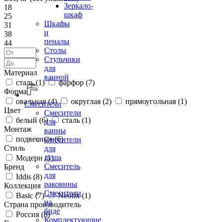
Зеркало-
18
шкаф
25
Шкафы
31
и
38
пеналы
44
Столы
Стульчики
для
Материал
ванной
сталь (
1
)
фарфор (
7
)
Форма
овальная (
4
)
округлая (
2
)
прямоугольная (
1
)
Смесители
Цвет
Смесители
белый (
6
)
сталь (
1
)
для
Монтаж
ванны
подвесные (
6
)
Смесители
Стиль
для
душа
Модерн (
1
)
Смеситель
Бренд
для
Iddis (
8
)
раковины
Коллекция
Смесители
Basic (
7
)
Neofix (
1
)
на
Страна производитель
биде
Россия (
8
)
Комплектующие