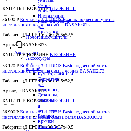
унитазы
Умные
КУПИТЬ
В КОРЗИНЕ
В КОРЗИНЕ
унитазы
Инсталляции
36 990 Р
Комплект 3в1 IDDIS Бэйсик подвесной унитаз,
Комплектующие
инсталляция и клавиша смыва BASAI03i73
для
санфаянса
Габариты (Д Ш В Г): x36x35,5x52,5
Полотенцесушители
Артикул: BASAI03i73
Аксессуары
КУПИТЬ
В КОРЗИНЕ
В КОРЗИНЕ
Аксессуары
для
33 120 Р
Комплект 3в1 IDDIS Basic подвесной унитаз,
ванной
инсталляция и клавиша смыва черная BASAI02i73
Бумагодержатели
Держатели
Габариты (Д Ш В Г): x36x35,5x52,5
для
полотенец
Артикул: BASAI02i73
Дозаторы,
стаканы
КУПИТЬ
В КОРЗИНЕ
В КОРЗИНЕ
и
держатели
36 990 Р
Комплект 3в1 IDDIS Basic подвесной унитаз,
Ершики
инсталляция и клавиша смыва белая BASB030i73
Крючки
Мыльницы
Габариты (Д Ш В Г): x36,5x37x49,5