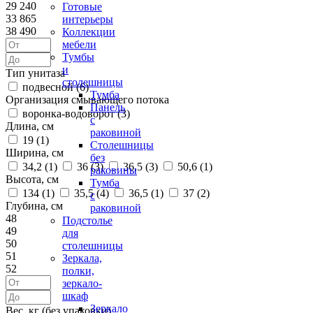
29 240
Готовые
33 865
интерьеры
38 490
Коллекции
мебели
Тумбы
и
Тип унитаза
столешницы
подвесной (
6
)
Тумба
Организация смывающего потока
Панель
воронка-водоворот (
3
)
с
Длина, см
раковиной
19 (
1
)
Столешницы
Ширина, см
без
34,2 (
1
)
36 (
3
)
36,5 (
3
)
50,6 (
1
)
раковины
Высота, см
Тумба
134 (
1
)
35,5 (
4
)
36,5 (
1
)
37 (
2
)
с
Глубина, см
раковиной
48
Подстолье
49
для
50
столешницы
51
Зеркала,
52
полки,
зеркало-
шкаф
Зеркало
Вес, кг (без упаковки)