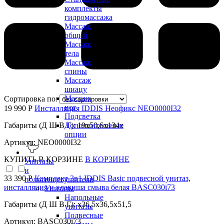
комплекты
гидромассажа
Массаж
общий
Массаж
тела
Массаж
спины
Массаж
шиацу
Массаж
Сортировка по:
ног
19 990 Р
Инсталляция IDDIS Неофикс NEO0000I32
Подсветка
Габариты (Д Ш В Г): 19x50,6x134x
Дополнительные
опции
Артикул: NEO0000I32
КУПИТЬ
В КОРЗИНЕ
В КОРЗИНЕ
Унитазы
и
33 390 Р
Комплект 3в1 IDDIS Basic подвесной унитаз,
полотенцесушители
инсталляция и клавиша смыва белая BASC030i73
Унитазы
Напольные
Габариты (Д Ш В Г): x36,5x36,5x51,5
унитазы
Подвесные
Артикул: BASC030i73