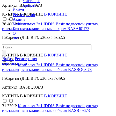
Чистящее
средство
Артикул: BASB030i73
Войти
КУПИТЬ
В КОРЗИНЕ
В КОРЗИНЕ
Регистрация
Акции
Магазины
38 490 Р
Комплект 3в1 IDDIS Basic подвесной унитаз,
Контакты
инсталляция и клавиша смыва хром BASAI01i73
О
Габариты (Д Ш В Г): x36x35,5x52,5
нас
Артикул: BASAI01i73
КУПИТЬ
В КОРЗИНЕ
В КОРЗИНЕ
Войти
Регистрация
корзина пуста
37 990 Р
Комплект 3в1 IDDIS Basic подвесной унитаз,
инсталляция и клавиша смыва белая BASBQ03i73
Габариты (Д Ш В Г): x36,5x37x49,5
Артикул: BASBQ03i73
КУПИТЬ
В КОРЗИНЕ
В КОРЗИНЕ
31 330 Р
Комплект 3в1 IDDIS Basic подвесной унитаз,
инсталляция и клавиша смыва белая BASBI03i73