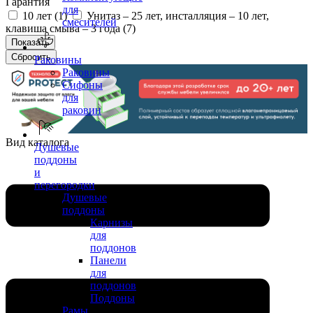
Гарантия
для
10 лет (
1
)
Унитаз – 25 лет, инсталляция – 10 лет,
смесителей
клавиша смыва – 3 года (
7
)
Раковины
Раковины
Сифоны
для
раковин
Вид каталога
Душевые
поддоны
и
перегородки
Душевые
поддоны
Карнизы
для
поддонов
Панели
для
поддонов
Поддоны
Рамы