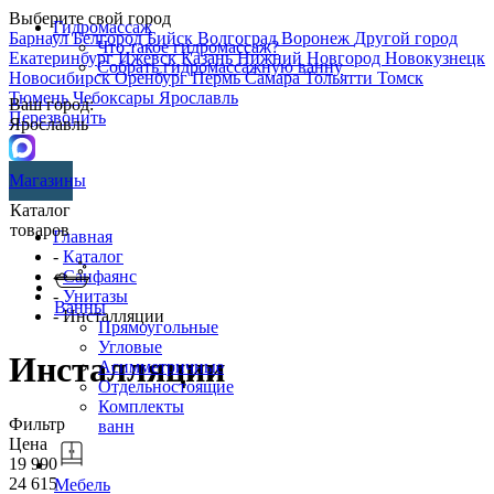
Выберите свой город
Гидромассаж
Барнаул
Белгород
Бийск
Волгоград
Воронеж
Другой город
Что такое гидромассаж?
Екатеринбург
Ижевск
Казань
Нижний Новгород
Новокузнецк
Собрать гидромассажную ванну
Новосибирск
Оренбург
Пермь
Самара
Тольятти
Томск
Тюмень
Чебоксары
Ярославль
Ваш город:
Перезвонить
Ярославль
Магазины
Каталог
товаров
Главная
-
Каталог
-
Санфаянс
-
Унитазы
Ванны
- Инсталляции
Прямоугольные
Угловые
Инсталляции
Асимметричные
Отдельностоящие
Комплекты
Фильтр
ванн
Цена
19 990
24 615
Мебель