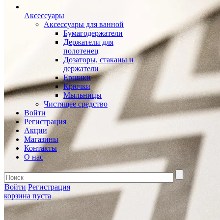
Аксессуары
Аксессуары для ванной
Бумагодержатели
Держатели для
полотенец
Дозаторы, стаканы и
держатели
Ершики
Крючки
Мыльницы
Чистящее средство
Войти
Регистрация
Акции
Магазины
Контакты
О нас
Войти
Регистрация
корзина пуста