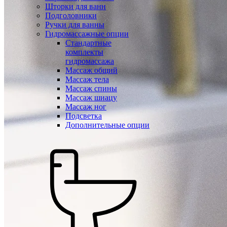
Шторки для ванн
Подголовники
Ручки для ванны
Гидромассажные опции
Стандартные
комплекты
гидромассажа
Массаж общий
Массаж тела
Массаж спины
Массаж шиацу
Массаж ног
Подсветка
Дополнительные опции