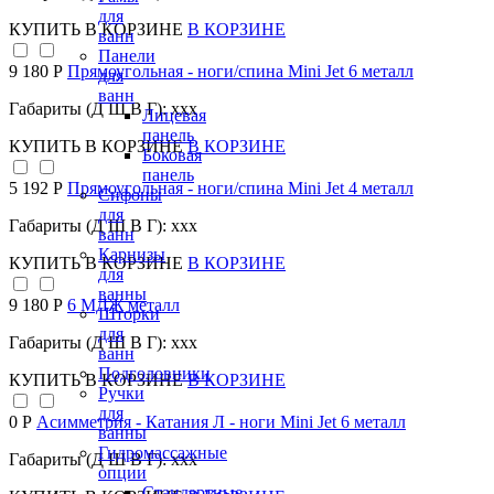
для
КУПИТЬ
В КОРЗИНЕ
В КОРЗИНЕ
ванн
Панели
9 180 Р
Прямоугольная - ноги/спина Mini Jet 6 металл
для
ванн
Габариты (Д Ш В Г): xxx
Лицевая
панель
КУПИТЬ
В КОРЗИНЕ
В КОРЗИНЕ
Боковая
панель
5 192 Р
Прямоугольная - ноги/спина Mini Jet 4 металл
Сифоны
для
Габариты (Д Ш В Г): xxx
ванн
Карнизы
КУПИТЬ
В КОРЗИНЕ
В КОРЗИНЕ
для
ванны
9 180 Р
6 МДЖ металл
Шторки
для
Габариты (Д Ш В Г): xxx
ванн
Подголовники
КУПИТЬ
В КОРЗИНЕ
В КОРЗИНЕ
Ручки
для
0 Р
Асимметрия - Катания Л - ноги Mini Jet 6 металл
ванны
Гидромассажные
Габариты (Д Ш В Г): xxx
опции
Стандартные