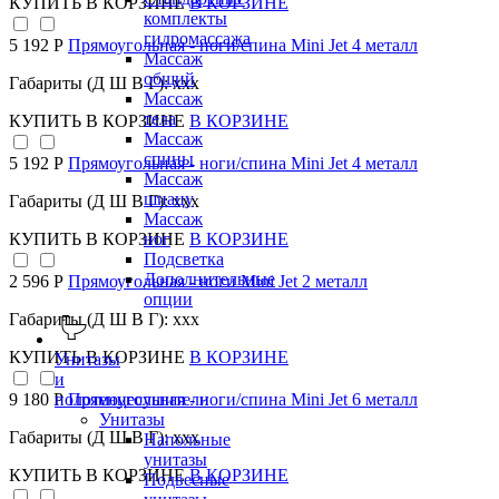
КУПИТЬ
В КОРЗИНЕ
В КОРЗИНЕ
комплекты
гидромассажа
5 192 Р
Прямоугольная - ноги/спина Mini Jet 4 металл
Массаж
общий
Габариты (Д Ш В Г): xxx
Массаж
тела
КУПИТЬ
В КОРЗИНЕ
В КОРЗИНЕ
Массаж
спины
5 192 Р
Прямоугольная - ноги/спина Mini Jet 4 металл
Массаж
шиацу
Габариты (Д Ш В Г): xxx
Массаж
КУПИТЬ
В КОРЗИНЕ
В КОРЗИНЕ
ног
Подсветка
Дополнительные
2 596 Р
Прямоугольная - ноги Mini Jet 2 металл
опции
Габариты (Д Ш В Г): xxx
КУПИТЬ
В КОРЗИНЕ
В КОРЗИНЕ
Унитазы
и
полотенцесушители
9 180 Р
Прямоугольная - ноги/спина Mini Jet 6 металл
Унитазы
Габариты (Д Ш В Г): xxx
Напольные
унитазы
КУПИТЬ
В КОРЗИНЕ
В КОРЗИНЕ
Подвесные