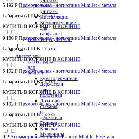
унитазы
5 192 Р
Прямоугольная - ноги/спина Mini Jet 4 металл
Умные
унитазы
Габариты (Д Ш В Г): xxx
Инсталляции
Комплектующие
КУПИТЬ
В КОРЗИНЕ
В КОРЗИНЕ
для
санфаянса
9 180 Р
Прямоугольная - ноги/спина Mini Jet 6 металл
Полотенцесушители
Габариты (Д Ш В Г): xxx
Аксессуары
КУПИТЬ
В КОРЗИНЕ
В КОРЗИНЕ
Аксессуары
для
5 192 Р
Прямоугольная - ноги/спина Mini Jet 4 металл
ванной
Бумагодержатели
Габариты (Д Ш В Г): xxx
Держатели
для
КУПИТЬ
В КОРЗИНЕ
В КОРЗИНЕ
полотенец
Дозаторы,
5 192 Р
Прямоугольная - ноги/спина Mini Jet 4 металл
стаканы
и
Габариты (Д Ш В Г): xxx
держатели
Ершики
КУПИТЬ
В КОРЗИНЕ
В КОРЗИНЕ
Крючки
Мыльницы
0 Р
Асимметрия - Катания Л - ноги Mini Jet 6 металл