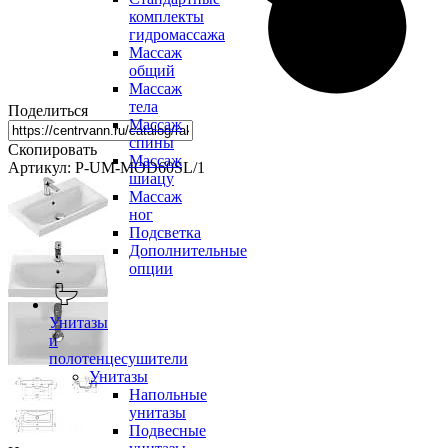
комплекты
гидромассажа
Массаж
общий
Массаж
тела
Поделиться
Массаж
спины
Скопировать
Массаж
Артикул: P-UM-MOD60SL/1
шиацу
Массаж
ног
Подсветка
Дополнительные
опции
Унитазы
и
полотенцесушители
Унитазы
Напольные
унитазы
Подвесные