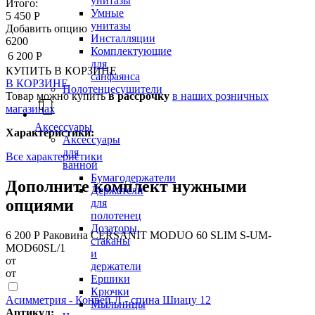
унитазы
Итого:
Умные
5 450 Р
унитазы
Добавить опцию
Инсталляции
6200
Комплектующие
6 200 Р
для
КУПИТЬ
В КОРЗИНЕ
санфаянса
В КОРЗИНЕ
Полотенцесушители
Товар можно купить
в рассрочку
в наших розничных
магазинах
Аксессуары
Характеристики:
Аксессуары
для
Все характеристики
ванной
Бумагодержатели
Дополните комплект нужными
Держатели
опциями
для
полотенец
Дозаторы,
6 200 Р
Раковина CERSANIT MODUO 60 SLIM S-UM-
стаканы
MOD60SL/1
и
от
держатели
от
Ершики
Крючки
Асимметрия - Конвей Л - спина Шиацу 12
Мыльницы
Артикул: